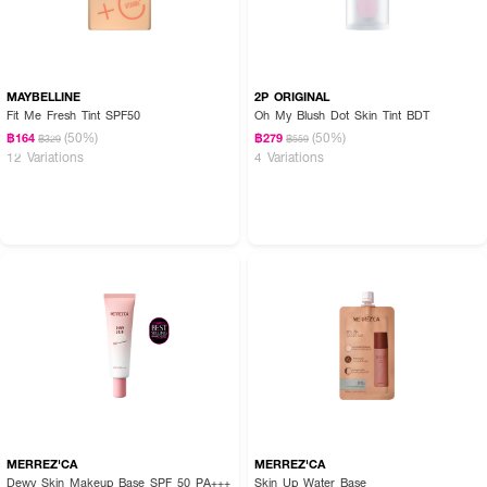
MAYBELLINE
2P ORIGINAL
Fit Me Fresh Tint SPF50
Oh My Blush Dot Skin Tint BDT
(50%)
(50%)
฿164
฿279
฿329
฿559
12 Variations
4 Variations
MERREZ'CA
MERREZ'CA
Dewy Skin Makeup Base SPF 50 PA+++
Skin Up Water Base