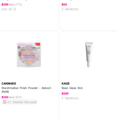
(7%)
฿299
฿59
฿320
size 20 G
3 Variations
CANMAKE
KAGE
Marshmallow Finish Powder - Abloom
Base Glass Skin
(Refill)
฿289
(8%)
฿359
฿390
5 Variations
01 Dearest Bouquet