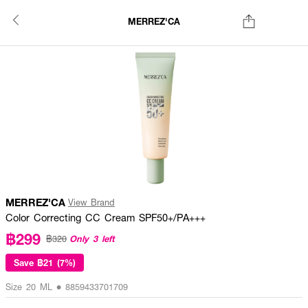
MERREZ'CA
MERREZ'CA
View Brand
Color Correcting CC Cream SPF50+/PA+++
฿299
Only 3 left
฿320
Save
฿21 (7%)
Size 20 ML • 8859433701709