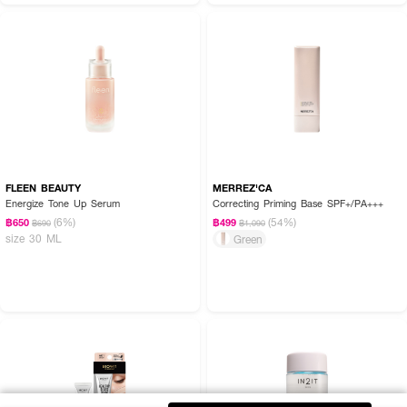
FLEEN BEAUTY
MERREZ'CA
Energize Tone Up Serum
Correcting Priming Base SPF+/PA+++
(6%)
(54%)
฿650
฿499
฿690
฿1,090
size 30 ML
Green