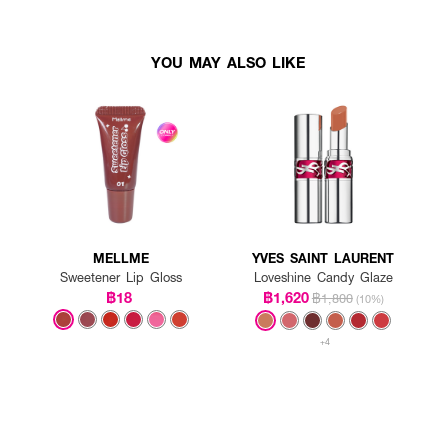
YOU MAY ALSO LIKE
MELLME
YVES SAINT LAURENT
Sweetener Lip Gloss
Loveshine Candy Glaze
฿18
฿1,620
฿1,800
(10%)
+4