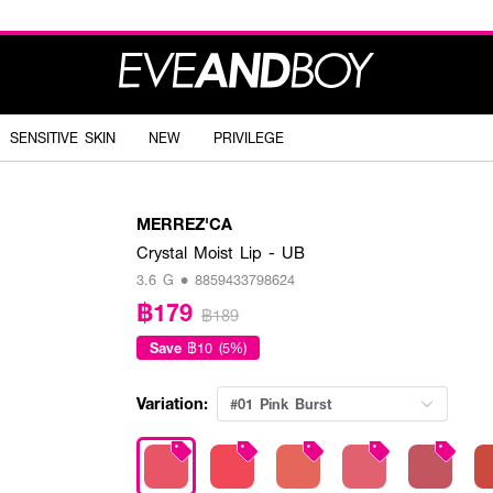
SENSITIVE SKIN
NEW
PRIVILEGE
MERREZ'CA
Crystal Moist Lip - UB
3.6 G • 8859433798624
฿179
฿189
Save
฿10 (5%)
Variation:
#01 Pink Burst