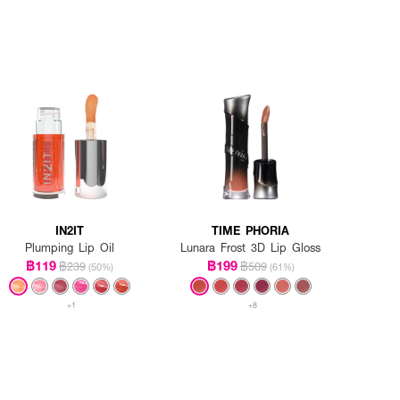
IN2IT
TIME PHORIA
Plumping Lip Oil
Lunara Frost 3D Lip Gloss
฿119
฿199
฿239
฿509
(50%)
(61%)
+1
+8