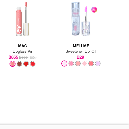
MAC
MELLME
Lipglass Air
Sweetener Lip Oil
฿855
฿29
฿950
(10%)