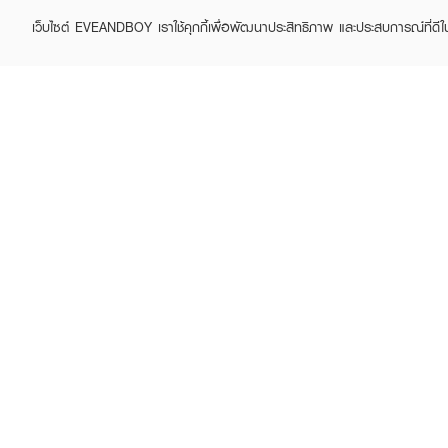
เว็บไซต์ EVEANDBOY เราใช้คุกกี้เพื่อพัฒนาประสิทธิภาพ และประสบการณ์ที่ดี
ABOUT EVEANDBOY
CUS
Brand story
Online
Privacy Policy
Find a
Terms and Conditions
Contac
Sell on EVEANDBOY
Whistleblowing