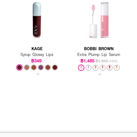
KAGE
BOBBI BROWN
Syrup Glossy Lips
Extra Plump Lip Serum
฿349
฿1,485
฿1,650
(10%)
+2
+4