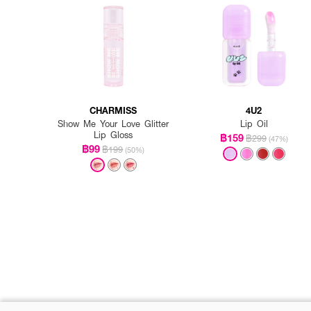
CHARMISS
4U2
Show Me Your Love Glitter
Lip Oil
Lip Gloss
฿159
฿299
(47%)
฿99
฿199
(50%)