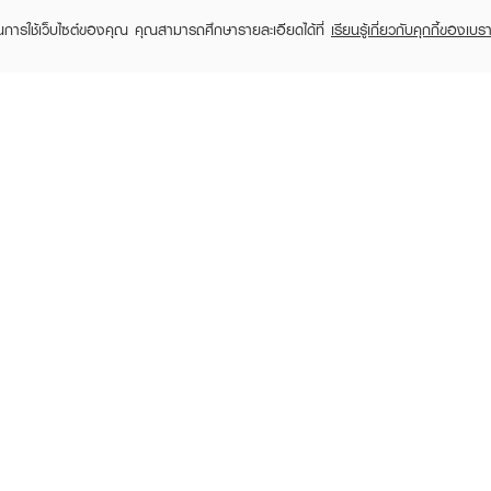
ในการใช้เว็บไซต์ของคุณ คุณสามารถศึกษารายละเอียดได้ที่
เรียนรู้เกี่ยวกับคุกกี้ของเบรา
TOMER CARE
EVEANDBOY MEMBER
 Shopping
Member registration
 store
t us