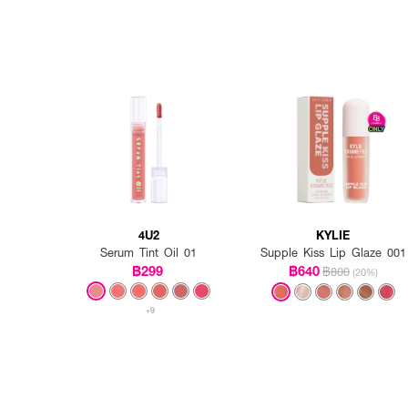
4U2
KYLIE
Serum Tint Oil 01
Supple Kiss Lip Glaze 001
฿299
฿640
฿800
(20%)
+9