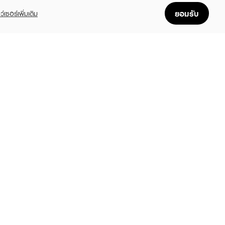
ยอมรับ
ว์เซอร์เพิ่มเติม
FOLLOW US
GET THE APP
Enjoyable, easy, and convenient