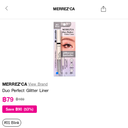
MERREZ'CA
MERREZ'CA
View Brand
Duo Perfect Glitter Liner
฿79
฿169
Save
฿90 (53%)
#01 Blink