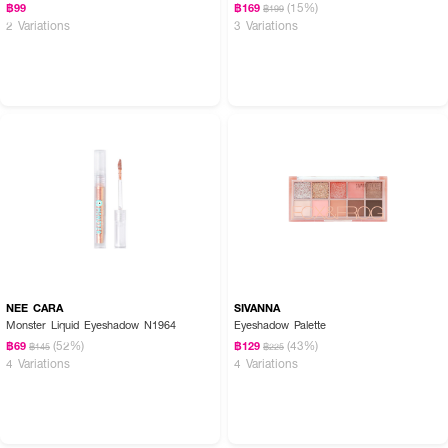
(15%)
฿99
฿169
฿199
2 Variations
3 Variations
NEE CARA
SIVANNA
Monster Liquid Eyeshadow N1964
Eyeshadow Palette
(52%)
(43%)
฿69
฿129
฿145
฿225
4 Variations
4 Variations