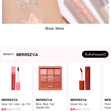
Show More
MERREZ'CA
ซื้อสินค้าแบรนด์นี้
ผลลัพธ์ที่ได้ :
MERREZ'CA Duo Perfect Glitter Liner
MERREZ'CA
MERREZ'CA
MERREZ'CA
MER
อายแชโดว์และอายไลเนอร์แบบแท่ง 2 in 1 ที่รวม
Glow Ink Color Lip Tint
Blink Blink Eye
Made My Lip
Pear
Palette//9G
Eyes
(77%)
(77%)
฿99
฿99
เจลไลเนอร์เนื้อนุ่มและลิควิดกลิตเตอร์ไว้ในแท่งเดียว
฿430
฿430