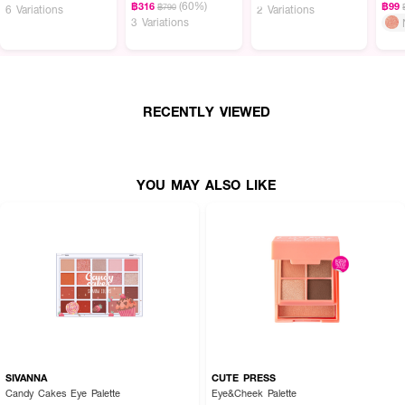
(60%)
฿316
฿99
฿790
6 Variations
2 Variations
3 Variations
·ด้านหนึ่งเป็นเจลไลเนอร์เนื้อนุ่มลื่น เขียนง่าย ไม่บาดผิว อีกด้านเป็นกลิตเตอร์เนื้อ
Water Gel ละเอียด เกลี่ยง่าย ไม่เป็นคราบ ไม่ตกร่อง
·ติดทนขั้นสุด กันน้ำ กันเหงื่อ เม็ดสีชัด แห้งไว และไม่หลุดลอกระหว่างวัน
·อ่อนโยนต่อผิว เหมาะสำหรับดวงตาที่บอบบาง ปราศจากพาราเบน แอลกอฮอล์
RECENTLY VIEWED
และน้ำหอม
·มี 3 เฉดสีให้เลือก
#01 Blink: สีสดใส ลุคหวานละมุนคุณหนู
YOU MAY ALSO LIKE
#02 Wink: สีโดดเด่น ให้ลุคหรูหรา ดูแพง น่าค้นหา
#03 Clink
: เจลไลน์เนอร์สีน้ำตาล + กลิตเตอร์สีคอปเปอร์อมส้ม ให้ลุคอบอุ่น มี
ชีวิตชีวา
·FDA Registration No.: 10-2-6700032516
How To Use :
ตกแต่ง/รอบดวงตา/ไม่ล้างออก
SIVANNA
CUTE PRESS
Candy Cakes Eye Palette
Eye&Cheek Palette