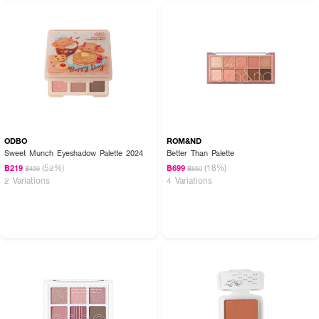
ODBO
ROM&ND
Sweet Munch Eyeshadow Palette 2024
Better Than Palette
(52%)
(18%)
฿219
฿699
฿459
฿850
2 Variations
4 Variations