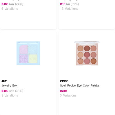
(24%)
(69%)
฿189
฿18
฿249
฿59
6 Variations
15 Variations
4U2
ODBO
Jewelry Box
Spell Recipe Eye Color Palette
(33%)
฿199
฿319
฿299
8 Variations
3 Variations