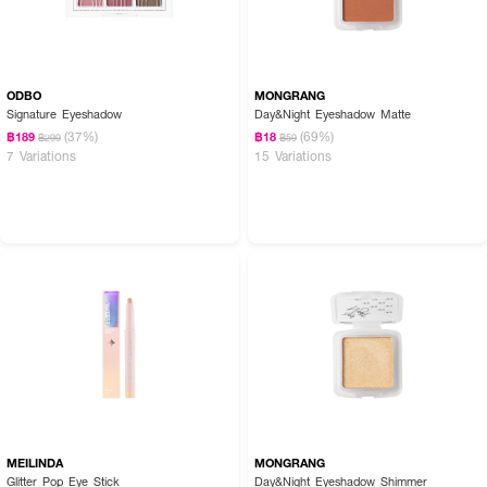
ODBO
MONGRANG
Signature Eyeshadow
Day&Night Eyeshadow Matte
(37%)
(69%)
฿189
฿18
฿299
฿59
7 Variations
15 Variations
MEILINDA
MONGRANG
Glitter Pop Eye Stick
Day&Night Eyeshadow Shimmer