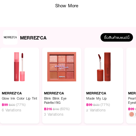
Show More
MERREZ'CA
ซื้อสินค้าแบรนด์นี้
MERREZ'CA
MERREZ'CA
MERREZ'CA
MER
Glow Ink Color Lip Tint
Blink Blink Eye
Made My Lip
Pear
ผลลัพธ์ที่ได้:
Palette//9G
Eyes
(77%)
(77%)
฿99
฿99
฿430
฿430
(60%)
ไพรเมอร์เตรียมผิวแบบ All-in-One เนื้อเจลโปร่งใส ไร้สี เกลี่ยง่าย บางเบาสบาย
฿316
฿99
฿790
6 Variations
2 Variations
3 Variations
ผิว ทำหน้าที่เป็นทั้งมอยส์เจอไรเซอร์ที่ให้ความชุ่มชื้นและไพรเมอร์ที่ช่วยเบลอรูขุมขน
และควบคุมความมัน ด้วยเทคโนโลยี Water firm former ช่วยกักเก็บความชุ่มชื้น
ทำให้เครื่องสำอางเกาะติดผิวได้ดียิ่งขึ้น เหมาะสำหรับทุกสภาพผิว
● ชื่อสินค้าภาษาไทย: เมอร์เรซกา พอร์เบลอลิ่ง สกิน เซ็ตติ้ง เจล (ซอง)