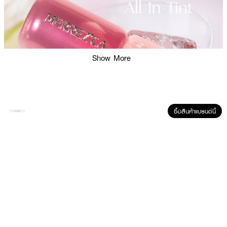
Show More
ซื้อสินค้าแบรนด์นี้
ผลลัพธ์ที่ได้ :
MERREZ'CA Stain Stay All-in-Tint
ลิปทิ้นท์เนื้อเจลที่ถูกออกแบบมาเพื่อตอบ
โจทย์กิจกรรมในช่วงฤดูร้อน ด้วยเนื้อสัมผัสแบบน้ำที่เบาสบาย ไม่เหนียวเหนอะหนะ
พร้อมมอบสีสันสดใสที่ติดทนนานตลอดวัน อีกทั้งยังมีคุณสมบัติกันน้ำและกันเหงื่อ
ได้อย่างดีเยี่ยม ใช้งานง่ายและหลากหลาย สามารถใช้ได้ทั้งในการแต่งแต้มสีสันให้ริม
ฝีปากและแก้มในขั้นตอนเดียว ช่วยประหยัดเวลาในการแต่งหน้า เหมาะสำหรับทุก
โอกาส สวยเป๊ะ ไม่ต้องเติมระหว่างวัน