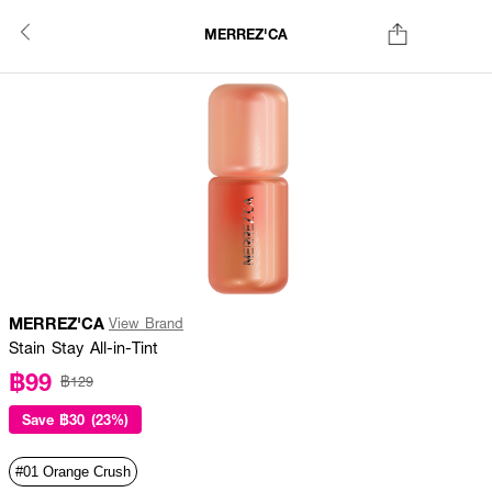
MERREZ'CA
MERREZ'CA
View Brand
Stain Stay All-in-Tint
฿99
฿129
Save
฿30 (23%)
#01 Orange Crush