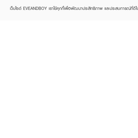
เว็บไซต์ EVEANDBOY เราใช้คุกกี้เพื่อพัฒนาประสิทธิภาพ และประสบการณ์ที่ดี
MERREZ'CA
MERREZ'CA
Glow Ink Color Lip Tint
Blink Blink Eye
Palette//9G
฿99
฿430
(77%)
฿316
฿790
(60%)