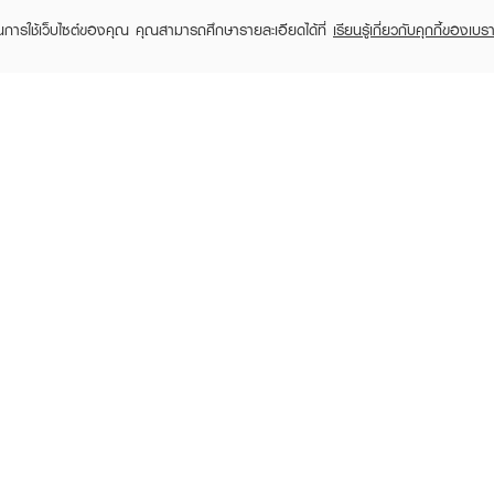
ในการใช้เว็บไซต์ของคุณ คุณสามารถศึกษารายละเอียดได้ที่
เรียนรู้เกี่ยวกับคุกกี้ของเบรา
MERREZ'CA
MERREZ'CA
ME
Made My Lip
Pearl Pigment
Pea
Eyeshadow
Ey
฿99
฿430
(77%)
฿99
฿99
฿515
(81%)
RECENTLY VIEWED