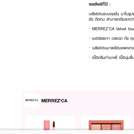
ผลลัพธ์ที่ได้ :
บลัชออนแบบคุชชั่น มาในรูปแบบ
ชัด ติดทน สามารถเติมระหว่
· MERREZ’CA Velvet tou
· เมอร์เรซกา เวลเวต ทัช คุช
· บลัชออน
มาพร้อมแพคเกจตล
· เนื้อครีมกำมะหยี่ เนื้อนุ่มล
· ให้สีที่สวยชัด ติดทน
· สามารถเติมระหว่างวันได้ไม
· สี 01 Soft Peach สีส้มพี
MERREZ'CA