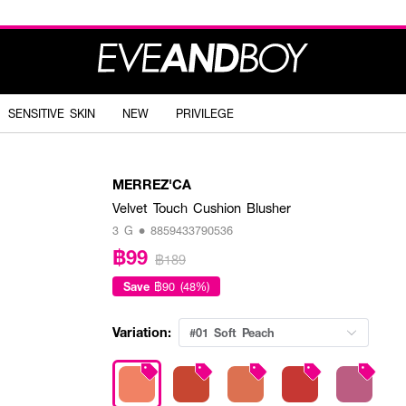
SENSITIVE SKIN
NEW
PRIVILEGE
MERREZ'CA
Velvet Touch Cushion Blusher
3 G • 8859433790536
฿99
฿189
Save
฿90 (48%)
Variation:
#01 Soft Peach