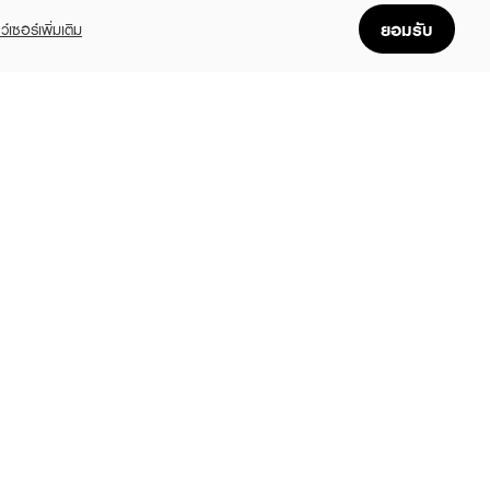
ยอมรับ
ว์เซอร์เพิ่มเติม
Buy 1 Get 1
Mix
RREZ'CA
MERREZ'CA
MERREZ'CA
rl Pigment
Skin Up Water Base
Skin Up Water Bas
eshadow
฿59
฿790
฿515
(81%)