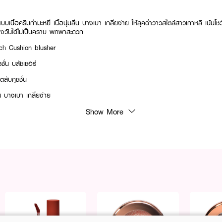
เนื้อครีมกำมะหยี่ เนื้อนุ่มลื่น บางเบา เกลี่ยง่าย ให้ลุคฉ่ำวาวสไตล์สาวเกาหลี เน้นโชว
างวันได้ไม่เป็นคราบ พกพาสะดวก
ch Cushion blusher
ชั่น บลัชเชอร์
ับคุชชั่น
ื่น บางเบา เกลี่ยง่าย
Show More
่เป็นคราบ
ชละมุน ได้ลุคธรรมชาติ