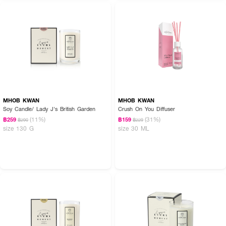
MHOB KWAN
MHOB KWAN
Soy Candle/ Lady J's British Garden
Crush On You Diffuser
(11%)
(31%)
฿259
฿159
฿290
฿229
size 130 G
size 30 ML