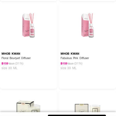
MHOB KWAN
MHOB KWAN
Floral Bouquet Diffuser
Fabulous Pink Diffuser
(31%)
(31%)
฿159
฿159
฿229
฿229
size 30 ML
size 30 ML