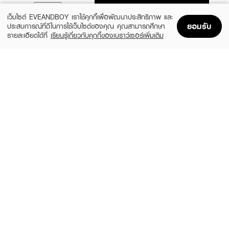
ADD TO BAG
เว็บไซต์ EVEANDBOY เราใช้คุกกี้เพื่อพัฒนาประสิทธิภาพ และ
ยอมรับ
ประสบการณ์ที่ดีในการใช้เว็บไซต์ของคุณ คุณสามารถศึกษา
รายละเอียดได้ที่
เรียนรู้เกี่ยวกับคุกกี้ของเบราว์เซอร์เพิ่มเติม
Home
Home
Promotions
Promotions
Shopping Bag
Shopping Bag
Account
Account
MHOB KWAN
MHOB KWAN
Soy Candle / Peach, Please!
Soy Candle/ Sea Salt & Orchid
(11%)
(11%)
฿259
฿259
฿290
฿290
size 130 G
size 130 G
MHOB KWAN
MHOB KWAN