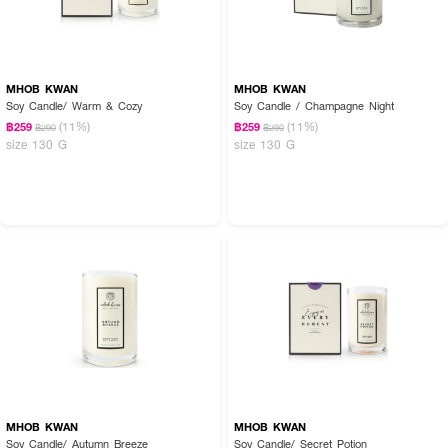
MHOB KWAN
MHOB KWAN
Soy Candle/ Warm & Cozy
Soy Candle / Champagne Night
(11%)
(11%)
฿259
฿259
฿290
฿290
size 130 G
size 130 G
MHOB KWAN
MHOB KWAN
Soy Candle/ Autumn Breeze
Soy Candle/ Secret Potion