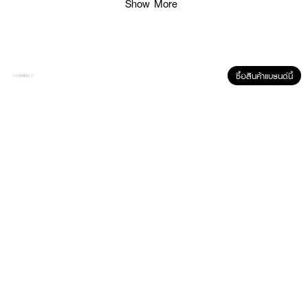
Show More
ซื้อสินค้าแบรนด์นี้
ผลลัพธ์ที่ได้ :
เทียนหอมไขถั่วเหลือง กลิ่น Lakeside Glamping กลิ่นใหม่จาก
MHOB KWAN
Soy Candle
ด้วยการผสมผสานกันระหว่างกลิ่น Bergamot, Rose, Tea ให้ความ
รู้สึกเหมือนนั้งผ่อนคลายท่ามกลางธรรมชาติ หอมใบแบบฉบับที่ลงตัว กลิ่นนี้ใช้ได้
ทั้งผู้ชาย และผู้หญิง
• 100% soy candle เทียนหอมไขถั่วเหลือง
• ระดับการกระจายกลิ่น: ปานกลาง (Mild)
• จุดได้นาน 20-25 ชั่วโมง
• ขนาด 130 g.