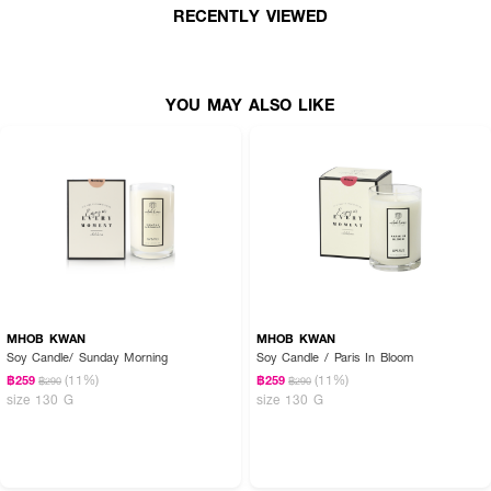
How to Use :
RECENTLY VIEWED
• จุดเทียน
MHOB KWAN Soy Candle
อย่างน้อย 30 นาที หรือจนกว่าหน้า
เทียนจะละลายทั่วกัน
• ดับเทียนโดยครอบฝาเทียนลงไปบนตลับเทียน เพื่อลดการเกิดควัน
YOU MAY ALSO LIKE
• ดับเทียนเมื่อหน้าเทียนละลายทั่วกันแล้วเท่านั้น เพื่อรักษาหน้าเทียนไม่ให้เป็นหลุม
เมื่อเทียนกลับมาแข็งตัว และเพื่อป้องกันไส้เทียนจมน้ำตาเทียน พร้อมทั้งเพื่อรักษา
คุณภาพของเทียนหอมในการจุดเทียนครั้งถัดๆไป
• หากดับเทียนไปแล้ว และต้องการจะจุดซ้ำ ควรรอให้ไส้เทียนเย็นตัวลงก่อน หากจุด
ต่ออาจทำให้เทียนจุดไม่ติด
Nice to know:
• น้ำตาเทียนจากไขถั่วเหลือง สามารถนำมาแตะตามจุดชีพจรเพื่อใช้เป็นน้ำหอม
หรือนำมานวดบนผิวเพื่อเพิ่มความชุ่มชื้น สร้างความผ่อนคลายได้
MHOB KWAN
MHOB KWAN
• หลีกเลี่ยงการวางเทียนหอมบริเวณหน้าต่าง จุดที่แอร์ลง หรือจุดที่มีลมโกรก
Soy Candle/ Sunday Morning
Soy Candle / Paris In Bloom
เนื่องจากจะทำให้ความร้อนไม่ทั่วถึง และให้หน้าเทียนละลายทั่วกันช้าลง ส่งผลต่อ
(11%)
(11%)
฿259
฿259
฿290
฿290
คุณภาพและการใช้งาน
size 130 G
size 130 G
• ไม่ควรเปิดเครื่องกรอง หรือเครื่องดูดอากาศ ในขณะที่ใช้งานเทียนหอม
เนื่องจากจะทำให้ประสิทธิภาพในการกระจายกลิ่นลดลง