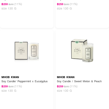
(11%)
(11%)
฿259
฿259
฿290
฿290
size 130 G
size 130 G
MHOB KWAN
MHOB KWAN
Soy Candle/ Peppermint x Eucalyptus
Soy Candle / Sweet Melon & Peach
(11%)
(11%)
฿259
฿259
฿290
฿290
size 130 G
size 130 G