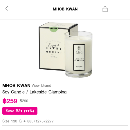
MHOB KWAN
MHOB KWAN
View Brand
Soy Candle / Lakeside Glamping
฿259
฿290
Save
฿31 (11%)
Size 130 G • 8857127572277