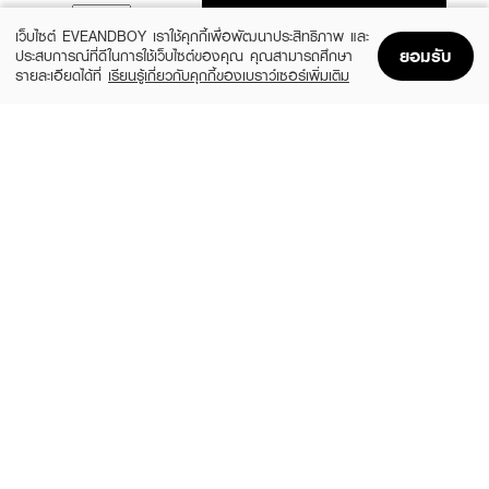
ADD TO BAG
เว็บไซต์ EVEANDBOY เราใช้คุกกี้เพื่อพัฒนาประสิทธิภาพ และ
ยอมรับ
ประสบการณ์ที่ดีในการใช้เว็บไซต์ของคุณ คุณสามารถศึกษา
รายละเอียดได้ที่
เรียนรู้เกี่ยวกับคุกกี้ของเบราว์เซอร์เพิ่มเติม
Home
Home
Promotions
Promotions
Shopping Bag
Shopping Bag
Account
Account
MHOB KWAN
MHOB KWAN
Soy Candle / Peach, Please!
Soy Candle/ Sea Salt & Orchid
(11%)
(11%)
฿259
฿259
฿290
฿290
size 130 G
size 130 G
MHOB KWAN
MHOB KWAN