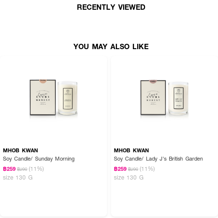
RECENTLY VIEWED
• ระดับการกระจายกลิ่น: แรง (Strong)
• จุดได้นาน 20-25 ชั่วโมง
• ขนาด 130 g.
YOU MAY ALSO LIKE
How to Use :
• จุดเทียน
MHOB KWAN Soy Candle
อย่างน้อย 30 นาที หรือจนกว่าหน้า
เทียนจะละลายทั่วกัน
• ดับเทียนโดยครอบฝาเทียนลงไปบนตลับเทียน เพื่อลดการเกิดควัน
• ดับเทียนเมื่อหน้าเทียนละลายทั่วกันแล้วเท่านั้น เพื่อรักษาหน้าเทียนไม่ให้เป็นหลุม
เมื่อเทียนกลับมาแข็งตัว และเพื่อป้องกันไส้เทียนจมน้ำตาเทียน พร้อมทั้งเพื่อรักษา
คุณภาพของเทียนหอมในการจุดเทียนครั้งถัดๆไป
• หากดับเทียนไปแล้ว และต้องการจะจุดซ้ำ ควรรอให้ไส้เทียนเย็นตัวลงก่อน หากจุด
MHOB KWAN
MHOB KWAN
ต่ออาจทำให้เทียนจุดไม่ติด
Soy Candle/ Sunday Morning
Soy Candle/ Lady J's British Garden
Nice to know:
(11%)
(11%)
฿259
฿259
฿290
฿290
size 130 G
size 130 G
• น้ำตาเทียนจากไขถั่วเหลือง สามารถนำมาแตะตามจุดชีพจรเพื่อใช้เป็นน้ำหอม
หรือนำมานวดบนผิวเพื่อเพิ่มความชุ่มชื้น สร้างความผ่อนคลายได้
• หลีกเลี่ยงการวางเทียนหอมบริเวณหน้าต่าง จุดที่แอร์ลง หรือจุดที่มีลมโกรก
เนื่องจากจะทำให้ความร้อนไม่ทั่วถึง และให้หน้าเทียนละลายทั่วกันช้าลง ส่งผลต่อ