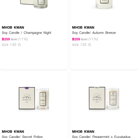
MHOB KWAN
MHOB KWAN
Soy Candle / Champagne Night
Soy Candle/ Autumn Breeze
(11%)
(11%)
฿259
฿259
฿290
฿290
size 130 G
size 130 G
MHOB KWAN
MHOB KWAN
Soy Candle/ Secret Potion
Soy Candle/ Peppermint x Eucalyptus