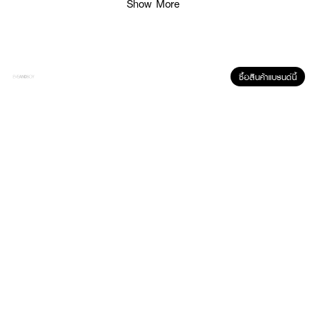
Show More
ซื้อสินค้าแบรนด์นี้
ผลลัพธ์ที่ได้ :
เทียนหอมไขถั่วเหลือง กลิ่น Paris in Bloom กลิ่นใหม่จาก
MHOB KWAN Soy
Candle
ด้วยการผสมผสานกันระหว่างกลิ่น Lemon, Apple, Rose,
Sandalwood, Vanilla, Musk ให้ความรู้สึกที่สดใส มีชีวิตชีวา ที่แฝงความ
สนุกสนานไว้อย่างลงตัว
• 100% soy candle เทียนหอมไขถั่วเหลือง