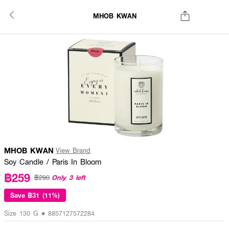
MHOB KWAN
MHOB KWAN
View Brand
Soy Candle / Paris In Bloom
฿259
Only 3 left
฿290
Save
฿31 (11%)
Size 130 G • 8857127572284