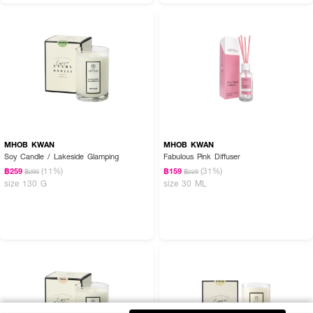
MHOB KWAN
MHOB KWAN
Soy Candle / Lakeside Glamping
Fabulous Pink Diffuser
(11%)
(31%)
฿259
฿159
฿290
฿229
size 130 G
size 30 ML