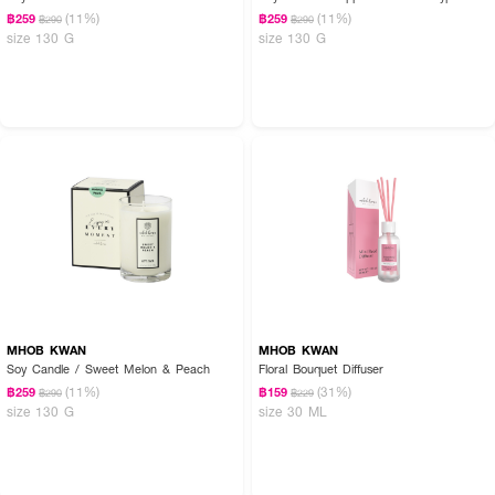
(11%)
(11%)
฿259
฿259
฿290
฿290
size 130 G
size 130 G
MHOB KWAN
MHOB KWAN
Soy Candle / Sweet Melon & Peach
Floral Bouquet Diffuser
(11%)
(31%)
฿259
฿159
฿290
฿229
size 130 G
size 30 ML