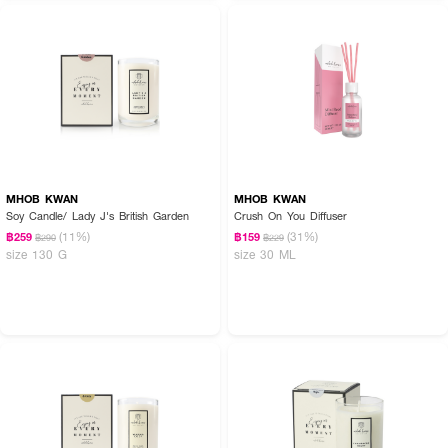
MHOB KWAN
MHOB KWAN
Soy Candle/ Lady J's British Garden
Crush On You Diffuser
(11%)
(31%)
฿259
฿159
฿290
฿229
size 130 G
size 30 ML