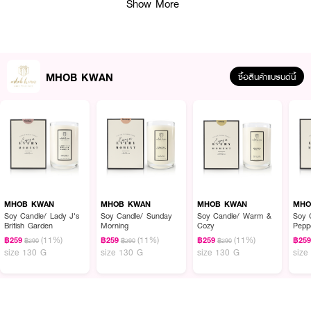
Show More
MHOB KWAN
ซื้อสินค้าแบรนด์นี้
ผลลัพธ์ที่ได้ :
เทียนหอมไขถั่วเหลือง กลิ่น Rosie's Garden กลิ่นใหม่จาก
MHOB KWAN Soy
Candle
มอบขวัญ ด้วยการผสมผสานกันระหว่างกลิ่น Pear, Leaves, Rose
ด้วยความหอมสดใสที่แฝงความหรูหรา ตามแบบฉบับกลิ่นของดอกกุหลาบ
MHOB KWAN
MHOB KWAN
MHOB KWAN
MHO
• 100% soy candle เทียนหอมไขถั่วเหลือง
Soy Candle/ Lady J's
Soy Candle/ Sunday
Soy Candle/ Warm &
Soy 
British Garden
Morning
Cozy
Pepp
• ระดับการกระจายกลิ่น: แรง (Strong)
Euca
(11%)
(11%)
(11%)
฿259
฿259
฿259
฿25
฿290
฿290
฿290
size 130 G
size 130 G
size 130 G
size
• จุดได้นาน 20-25 ชั่วโมง
• ขนาด 130 g.
How to Use :