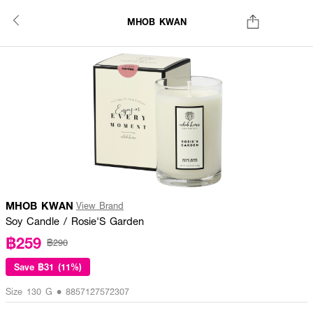
MHOB KWAN
MHOB KWAN
View Brand
Soy Candle / Rosie'S Garden
฿259
฿290
Save
฿31 (11%)
Size 130 G • 8857127572307