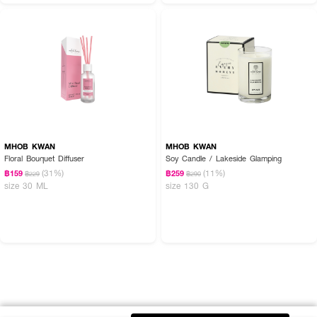
MHOB KWAN
MHOB KWAN
Floral Bouquet Diffuser
Soy Candle / Lakeside Glamping
(31%)
(11%)
฿159
฿259
฿229
฿290
size 30 ML
size 130 G