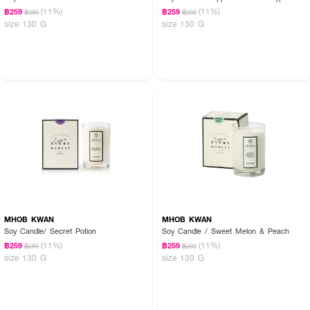
(11%)
(11%)
฿259
฿259
฿290
฿290
size 130 G
size 130 G
MHOB KWAN
MHOB KWAN
Soy Candle/ Secret Potion
Soy Candle / Sweet Melon & Peach
(11%)
(11%)
฿259
฿259
฿290
฿290
size 130 G
size 130 G