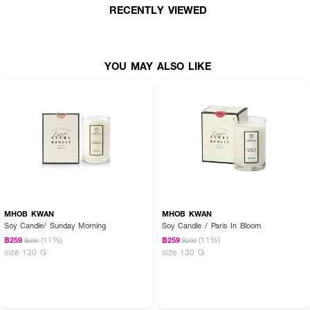
RECENTLY VIEWED
• จุดเทียน
MHOB KWAN Soy Candle
อย่างน้อย 30 นาที หรือจนกว่าหน้า
เทียนจะละลายทั่วกัน
• ดับเทียนโดยครอบฝาเทียนลงไปบนตลับเทียน เพื่อลดการเกิดควัน
YOU MAY ALSO LIKE
• ดับเทียนเมื่อหน้าเทียนละลายทั่วกันแล้วเท่านั้น เพื่อรักษาหน้าเทียนไม่ให้เป็นหลุม
เมื่อเทียนกลับมาแข็งตัว และเพื่อป้องกันไส้เทียนจมน้ำตาเทียน พร้อมทั้งเพื่อรักษา
คุณภาพของเทียนหอมในการจุดเทียนครั้งถัดๆไป
• หากดับเทียนไปแล้ว และต้องการจะจุดซ้ำ ควรรอให้ไส้เทียนเย็นตัวลงก่อน หากจุด
ต่ออาจทำให้เทียนจุดไม่ติด
Nice to know:
• น้ำตาเทียนจากไขถั่วเหลือง สามารถนำมาแตะตามจุดชีพจรเพื่อใช้เป็นน้ำหอม
หรือนำมานวดบนผิวเพื่อเพิ่มความชุ่มชื้น สร้างความผ่อนคลายได้
• หลีกเลี่ยงการวางเทียนหอมบริเวณหน้าต่าง จุดที่แอร์ลง หรือจุดที่มีลมโกรก
MHOB KWAN
MHOB KWAN
เนื่องจากจะทำให้ความร้อนไม่ทั่วถึง และให้หน้าเทียนละลายทั่วกันช้าลง ส่งผลต่อ
Soy Candle/ Sunday Morning
Soy Candle / Paris In Bloom
คุณภาพและการใช้งาน
(11%)
(11%)
฿259
฿259
฿290
฿290
size 130 G
size 130 G
• ไม่ควรเปิดเครื่องกรอง หรือเครื่องดูดอากาศ ในขณะที่ใช้งานเทียนหอม
เนื่องจากจะทำให้ประสิทธิภาพในการกระจายกลิ่นลดลง