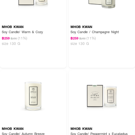
MHOB KWAN
MHOB KWAN
Soy Candle/ Warm & Cozy
Soy Candle / Champagne Night
(11%)
(11%)
฿259
฿259
฿290
฿290
size 130 G
size 130 G
MHOB KWAN
MHOB KWAN
Soy Candle/ Autumn Breeze
Soy Candle/ Peppermint x Eucalyptus