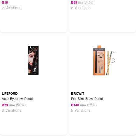
(34%)
฿18
฿59
฿89
2 Variations
2 Variations
LIFEFORD
BROWIT
Auto Eyebrow Pencil
Pro Slim Brow Pencil
(50%)
(15%)
฿79
฿143
฿159
฿169
3 Variations
5 Variations