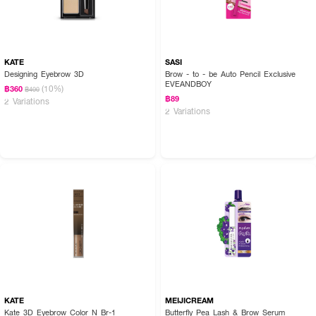
KATE
SASI
Designing Eyebrow 3D
Brow - to - be Auto Pencil Exclusive
EVEANDBOY
(10%)
฿360
฿400
฿89
2 Variations
2 Variations
KATE
MEIJICREAM
Kate 3D Eyebrow Color N Br-1
Butterfly Pea Lash & Brow Serum