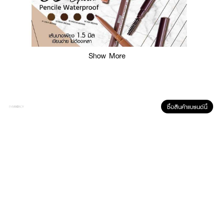
Show More
ซื้อสินค้าแบรนด์นี้
ผลลัพธ์ที่ได้ :
MILLE 6D Slim Brow Pencil Waterproof #Dark Brown ดินสอเขียนคิ้วแบบ
หัวเรียวเล็ก ง่ายต่อการตกแต่งทรงคิ้วทุกรูปแบบ ดินสอเขียนคิ้วที่ถูกออกแบบมาให้
มีปลายดินสอแบบ Slim ขนาดเรียวเล็กเพียง 1.5 มิลลิเมตร ช่วยให้เขียนง่าย
ตกแต่งโครงคิ้วได้ตามความต้องการและเป็นธรรมชาติ ด้วยเนื้อสัมผัสที่นุ่มนวล
ทำให้การวาดและดีไซน์โครงคิ้วเป็นไปอย่างไหลลื่น สวยเสมือนเส้นขนคิ้วจริง
รังสรรค์ความงามได้ดั่งมืออาชีพ
• ดินสอเขียนคิ้วแท่งหมุน แบบออโต้ ไม่ต้องเหลา
• หัวเขียนขนาดเรียวเล็กเพียง 1.5 มิลลิเมตร
• แปรงปัดที่ออกแบบองศามาอย่างดี ขนแปรงนุ่ม ไม่แข็ง ไม่เจ็บ