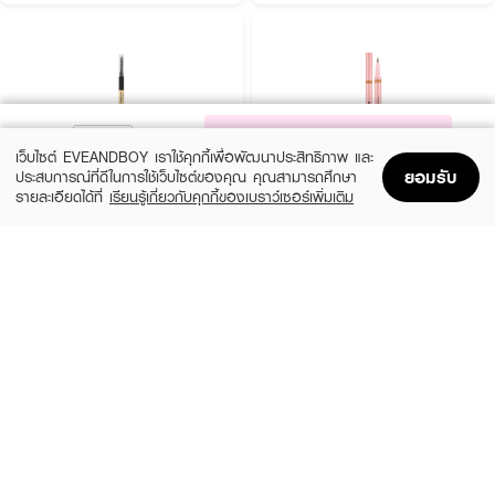
NOTIFY ME
เว็บไซต์ EVEANDBOY เราใช้คุกกี้เพื่อพัฒนาประสิทธิภาพ และ
ยอมรับ
ประสบการณ์ที่ดีในการใช้เว็บไซต์ของคุณ คุณสามารถศึกษา
รายละเอียดได้ที่
เรียนรู้เกี่ยวกับคุกกี้ของเบราว์เซอร์เพิ่มเติม
Home
Home
Promotions
Promotions
Shopping Bag
Shopping Bag
Account
Account
COSLUXE
BROWIT
Slim Brow Pencil
Duo Brow And Eyeliner Browit
(13%)
(15%)
฿188
฿160
฿215
฿189
4 Variations
02 Just Coffee