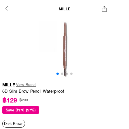
MILLE
MILLE
View Brand
6D Slim Brow Pencil Waterproof
฿129
฿299
Save
฿170 (57%)
Dark Brown