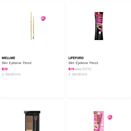
MELLME
LIFEFORD
Slim Eyebrow Pencil
Slim Eyebrow Pencil
(50%)
฿29
฿79
฿159
2 Variations
3 Variations