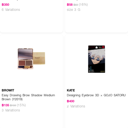
(16%)
฿350
฿58
฿69
6 Variations
size 3 G
BROWIT
KATE
Easy Drawing Brow Shadow Medium
Designing Eyebrow 3D × GOJO SATORU
Brown (Y2019)
฿400
(15%)
฿135
฿159
2 Variations
3 Variations