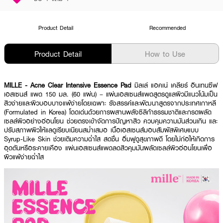
Product Detail
Recommended
Product Detail
How to Use
MILLE - Acne Clear Intensive Essence Pad
มิลเล่ แอคเน่ เคลียร์ อินเทนซีฟ
เอสเซนส์ แพด 150 มล. (60 แผ่น) – แผ่นเอสเซนส์แพดสูตรดูแลผิวมีแนวโน้มเป็น
สิวง่ายและผิวบอบบางแพ้ง่ายโดยเฉพาะ รังสรรค์และพัฒนาสูตรจากประเทศเกาหลี
(Formulated in Korea) โดดเด่นด้วยการผสานพลังซิลิก้าธรรมชาติและกรดผลัด
เซลล์ผิวอย่างอ่อนโยน ช่วยตรงเข้าจัดการปัญหาสิว ควบคุมความมันส่วนเกิน และ
ปรับสภาพผิวให้แลดูเรียบเนียนสม่ำเสมอ เนื้อเอสเซนส์มอบสัมผัสพิเศษแบบ
Syrup-Like Skin ช่วยเติมความฉ่ำใส สดชื่น อิ่มฟูดูสุขภาพดี โดยไม่ก่อให้เกิดการ
อุดตันหรือระคายเคือง แผ่นเอสเซนส์แพดลดสิวคุมมันผลัดเซลล์ผิวอ่อนโยนเพื่อ
ผิวแพ้ง่ายฉ่ำใส