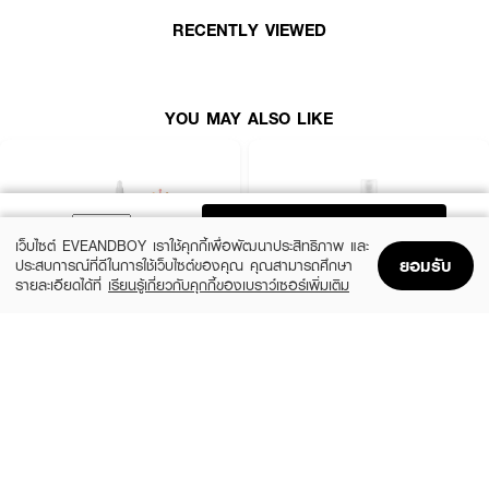
เลือนรอยดำ รอยแดง และจุดด่างดำจากสิวให้ดูจางลง ผสานพลังบำรุงล้ำลึกจาก
3X Vitamin B5 Complex และ 3X Intense Hyaluronic Acid ช่วยปลอบประโลม
RECENTLY VIEWED
ผิวจากการอักเสบ เสริมสร้างเกราะป้องกันผิวให้แข็งแรง และเติมเต็มความชุ่มชื้นให้
ผิวเนียนนุ่มเด้ง ตัวแผ่นเป็นแบบ Airy Pad ขนาดใหญ่พิเศษ 7.5 เซนติเมตร
บางเบาแนบสนิทไปกับผิว ปราศจากสารระคายเคืองผิว 17 ชนิด ผ่านการทดสอบ
แล้วว่าช่วยลดอุณหภูมิผิวได้ทันที 5.49 องศาเซลเซียส และอ่อนโยนเป็นพิเศษไม่ก่อ
YOU MAY ALSO LIKE
ให้เกิดการระคายเคือง
● มิลเล่ แอคเน่ เคลียร์ อินเทนซีฟ เอสเซนส์ แพด (แผ่นเอสเซนส์แพดดูแลปัญหา
สิวและผิวแพ้ง่าย Formulated in Korea)
ADD TO BAG
● ผสาน 1% Succinic Acid และ BHA ช่วยขจัดสิ่งสกปรกอุดตัน ควบคุมความ
เว็บไซต์ EVEANDBOY เราใช้คุกกี้เพื่อพัฒนาประสิทธิภาพ และ
ยอมรับ
มันส่วนเกิน และลดการสะสมของแบคทีเรียที่ก่อให้เกิดสิว
ประสบการณ์ที่ดีในการใช้เว็บไซต์ของคุณ คุณสามารถศึกษา
รายละเอียดได้ที่
เรียนรู้เกี่ยวกับคุกกี้ของเบราว์เซอร์เพิ่มเติม
● สารสกัด Dragon’s Blood Extract ร่วมกับ Niacinamide ช่วยปลอบประโลม
Home
Home
Promotions
Promotions
Shopping Bag
Shopping Bag
Account
Account
ผิว ลดเลือนรอยแดง รอยดำจากสิวให้ดูจางลงอย่างเห็นได้ชัด
THE ORDINARY
KIEHL'S
● สูตร 3X Vitamin B5 Complex และ 3X Intense Hyaluronic Acid มอบ
Glycolic Acid 7% Exfoliating Toner
Calendula Herbal Extract Alcohol-Free
ความชุ่มชื้นเข้มข้น ล็อกน้ำใต้ผิว และเสริมปราการผิวให้แข็งแรง
Toner
฿770
● เนื้อสัมผัสเอสเซนส์แบบ Syrup-Like Skin มอบความฉ่ำใส สดชื่น เผยผิวเนียน
(15%)
฿1,062.50
฿1,250
size 240 ML
นุ่ม สุขภาพดี และเรียบเนียนยิ่งขึ้น
3 Variations
● นวัตกรรมแผ่น Airy Pad ขนาดใหญ่พิเศษ 7.5 ซม. สัมผัสนุ่มนวล (Skin
Friendly) แนบสนิทไปกับผิวหน้าได้ดีเยี่ยมโดยไม่บาดผิว