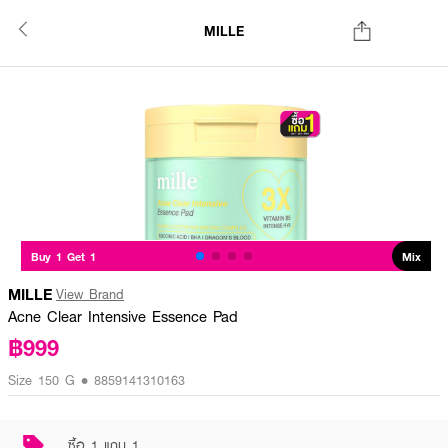
MILLE
Buy 1 Get 1
Mix
MILLE
View Brand
Acne Clear Intensive Essence Pad
฿999
Size 150 G • 8859141310163
ซื้อ 1 แถม 1