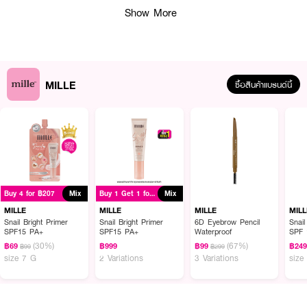
Show More
MILLE
ซื้อสินค้าแบรนด์นี้
Buy 4 for ฿207
Mix
Buy 1 Get 1 for ฿999
Mix
MILLE
MILLE
MILLE
MILL
Snail Bright Primer
Snail Bright Primer
6D Eyebrow Pencil
Snail
SPF15 PA+
SPF15 PA+
Waterproof
SPF 
ผลลัพธ์ที่ได้:
(30%)
(67%)
฿69
฿999
฿99
฿24
฿99
฿299
size 7 G
2 Variations
3 Variations
size
แผ่นเอสเซนส์แพดที่ผสานส่วนผสมทรงประสิทธิภาพอย่าง 1% Succinic Acid
ร่วมกับ BHA (Salicylic Acid) ช่วยผลัดเซลล์ผิวอย่างละมุนละไม ลดการอุดตัน
ของรูขุมขน และลดโอกาสการเกิดสิวใหม่ พร้อมสารสกัดทรงคุณค่า Dragon’s
Blood Extract ที่ทำงานร่วมกับ Niacinamide และ Tranexamic Acid ช่วยเร่ง