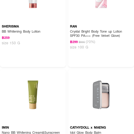
SHERISMA
RAN
BB Whitening Body Lotion
Crystal Bright Body Tone up Lotion
SPF30 PA+++ (Free Velvet Glove)
฿259
(70%)
฿299
฿990
size 150 G
size 100 G
IMIN
CATHYDOLL x MAENG
Nano BB Whitening Cream&Sunscreen
Idol Glow Body Balm