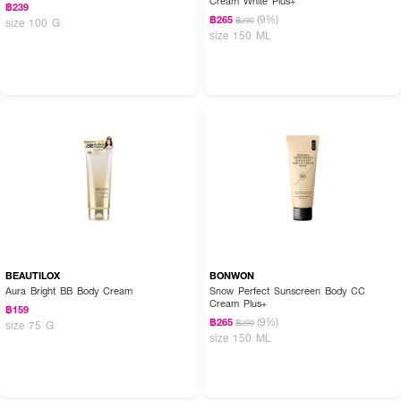
Cream White Plus+
฿239
(9%)
฿265
฿290
size 100 G
● มิลเล่ บลิ๊งค์ ไบร์ท บอดี้ ไพรเมอร์ ครีม #ฟลอรัล พีทัลล์
size 150 ML
● บำรุงผิว ด้วย Niacinamide เข้มข้น 2% และวิตามินซี 5 ชนิด
● ผิวแลดูกระจ่างใสสุขภาพดี
● ปรับสีผิวให้สม่ำเสมอ
● ลดเม็ดสีเมลานิน จุดด่างดำ ผิวคล้ำเสียจากแดด ให้ดูจางลง
● ลดเม็ดสีเมลานิน จุดด่างดำ ผิวคล้ำเสียจากแดด ให้ดูจางลง
● ปริมาณ 150 g.
BEAUTILOX
BONWON
Aura Bright BB Body Cream
Snow Perfect Sunscreen Body CC
Cream Plus+
฿159
(9%)
฿265
฿290
size 75 G
size 150 ML