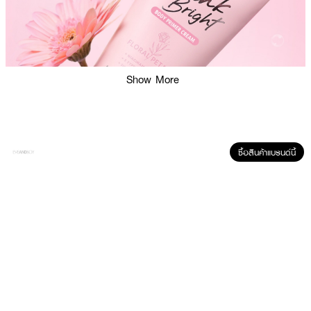
Show More
ซื้อสินค้าแบรนด์นี้
ผลลัพธ์ที่ได้ :
ครีมปรับสีผิวให้ขาวกระจ่างใสอย่างเป็นธรรมชาติได้ใน 1 นาที ด้วย Niacinamide
เข้มข้น 2% และวิตามินซี 5 ชนิด ช่วยปรับสีผิวที่ให้สม่ำเสมอแลดูกระจ่างใสสุขภาพ
ดีภายใน 4 สัปดาห์ เมื่อใช้อย่างต่อเนื่อง และยังช่วยลดเม็ดสีเมลานิน จุดด่างดำ
คล้ำเสีย จากแดดดูจางลง ผสานคุณค่าจากดอกคาโมมายล์ล็อกความชุ่มชื้นให้ผิว
และยังสร้างเกราะป้องกันผิวให้แข็งแรงจากแสงแดดและมลภาวะ ไม่เหนียวเหนอะหนะ
ไม่เลอะเสื้อผ้าเปลี่ยนผิวคล้ำให้ขาวใส พร้อมบำรุงครบจบในหนึ่งเดียว พร้อมทำ