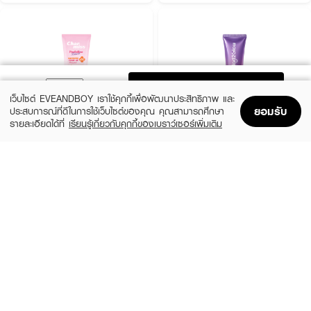
ADD TO BAG
เว็บไซต์ EVEANDBOY เราใช้คุกกี้เพื่อพัฒนาประสิทธิภาพ และ
ยอมรับ
ประสบการณ์ที่ดีในการใช้เว็บไซต์ของคุณ คุณสามารถศึกษา
รายละเอียดได้ที่
เรียนรู้เกี่ยวกับคุกกี้ของเบราว์เซอร์เพิ่มเติม
Home
Home
Promotions
Promotions
Shopping Bag
Shopping Bag
Account
Account
CHARMISS
GLAD2GLOW
Paradise Island UV Body Serum Tone Up
Tone Up Brightening Body Serum
SPF50+ PA++++
(49%)
฿169
฿329
(47%)
฿209
฿398
size 100 ML
Pink Petal