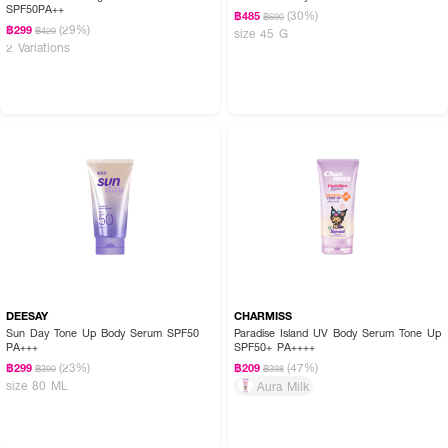
SPF50PA++
(30%)
฿485
฿690
(29%)
฿299
฿420
size 45 G
2 Variations
DEESAY
CHARMISS
Sun Day Tone Up Body Serum SPF50
Paradise Island UV Body Serum Tone Up
PA+++
SPF50+ PA++++
(23%)
(47%)
฿299
฿209
฿390
฿398
size 80 ML
Aura Milk