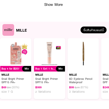
Show More
MILLE
ซื้อสินค้าแบรนด์นี้
ผลลัพธ์ที่ได้ :
●
กลิ่นหอมหวานที่ดีที่สุด แซมกลิ่นหอมของดอกไม้อ่อน
●
เปรียบเหมือนสาวหวานน่ารัก น่าทะนุถนอม แฝงไปด้วยเสน่ห์ความเป็นผู้หญิง
Buy 4 for ฿207
Mix
Buy 1 Get 1 for ฿999
Mix
●
กลิ่น So Cute
MILLE
MILLE
MILLE
MILL
Snail Bright Primer
Snail Bright Primer
6D Eyebrow Pencil
Snail
SPF15 PA+
SPF15 PA+
Waterproof
SPF 
(30%)
(67%)
฿69
฿999
฿99
฿24
How to Use :
฿99
฿299
size 7 G
2 Variations
3 Variations
size
ใช้ทาแต้มผิวกาย