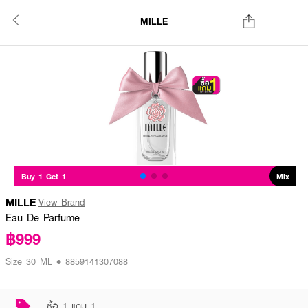
MILLE
Buy 1 Get 1
Mix
MILLE
View Brand
Eau De Parfume
฿999
Size 30 ML • 8859141307088
ซื้อ 1 แถม 1