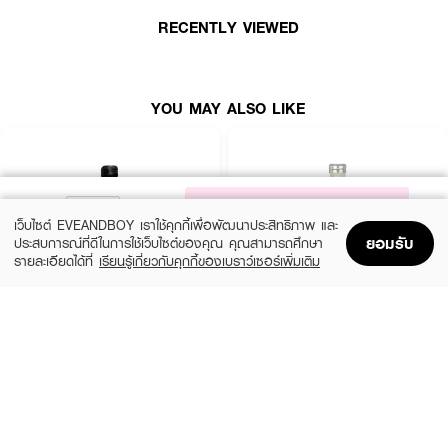
RECENTLY VIEWED
YOU MAY ALSO LIKE
NOTIFY ME
เว็บไซต์ EVEANDBOY เราใช้คุกกี้เพื่อพัฒนาประสิทธิภาพ และ
ยอมรับ
ประสบการณ์ที่ดีในการใช้เว็บไซต์ของคุณ คุณสามารถศึกษา
รายละเอียดได้ที่
เรียนรู้เกี่ยวกับคุกกี้ของเบราว์เซอร์เพิ่มเติม
Home
Home
Promotions
Promotions
Shopping Bag
Shopping Bag
Account
Account
CALVIN KLEIN
CALVIN KLEIN
CK Be EDT
CK One EDT
(35%)
(35%)
฿1,399
฿1,399
฿2,150
฿2,150
size 50 ML
size 50 ML