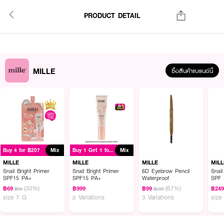
PRODUCT DETAIL
MILLE
ซื้อสินค้าแบรนด์นี้
Buy 4 for ฿207
Mix
Buy 1 Get 1 for ฿999
Mix
MILLE
MILLE
MILLE
MILL
Snail Bright Primer
Snail Bright Primer
6D Eyebrow Pencil
Snail
SPF15 PA+
SPF15 PA+
Waterproof
SPF 
(30%)
(67%)
฿69
฿999
฿99
฿24
฿99
฿299
size 7 G
2 Variations
3 Variations
size