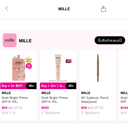
MILLE
MILLE
ซื้อสินค้าแบรนด์นี้
Buy 4 for ฿207
Mix
Buy 1 Get 1 for ฿999
Mix
MILLE
MILLE
MILLE
MILL
Snail Bright Primer
Snail Bright Primer
6D Eyebrow Pencil
Snail
SPF15 PA+
SPF15 PA+
Waterproof
SPF 
(30%)
(67%)
฿69
฿999
฿99
฿24
฿99
฿299
size 7 G
2 Variations
3 Variations
size