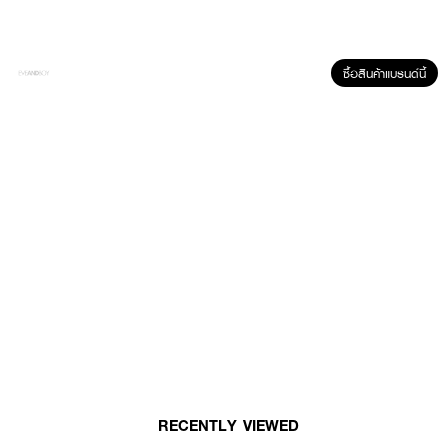
ซื้อสินค้าแบรนด์นี้
ผลลัพธ์ที่ได้ :
Mille Paris Patisseries Eau De Parfume กลิ่น Citron Meringue คอลเลกชั่น
RECENTLY VIEWED
น้ำหอมสไตล์ขนมหวานฝรั่งเศส กลิ่นหอมสดชื่น ผ่อนคลายแบบมีชีวิตชีวาผสม