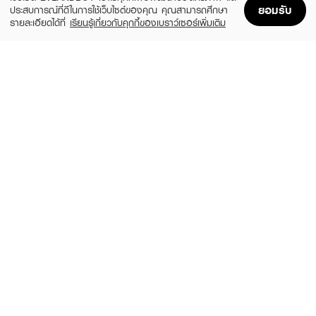
ยอมรับ
ประสบการณ์ที่ดีในการใช้เว็บไซต์ของคุณ คุณสามารถศึกษา
รายละเอียดได้ที่
เรียนรู้เกี่ยวกับคุกกี้ของเบราว์เซอร์เพิ่มเติม
Home
Home
Promotions
Promotions
Shopping Bag
Shopping Bag
Account
Account
MOSCHINO
CALVIN KLEIN
Toy 2 Pearl EDP
CK ONE Essence XM25 EDP50ml +
Shower Gel 100ml
(20%)
฿1,920
฿2,400
(35%)
฿1,365
฿2,100
3 Variations
size 2 PCS
CALVIN KLEIN
CALVIN KLEIN
CK Be EDT
Hair & Body Mist Perfume - Cotton
Musk
(25%)
฿2,385
฿3,180