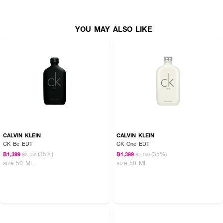
ความหอมของผลไม้หวานซ่อนเปรี้ยว ผสานเข้าด้วยกันเป็นกลิ่น ซิทรอง เมอร์แรง
ค์ มอบความหอมแบบมีสเน่ห์และโดดเด่น
● กลิ่น Citron Meringue
YOU MAY ALSO LIKE
● น้ำหอมสไตล์ขนมหวานฝรั่งเศส
● กลิ่นหอมสดชื่น
● มอบความหอมแบบมีสเน่ห์และโดดเด่น
● เหมาะกับสาวสดใส ร่าเริง ซุกซน ขี้อ้อน
● พกพาสะดวก
● ขนาด 5 มล.
CALVIN KLEIN
CALVIN KLEIN
How To Use :
CK Be EDT
CK One EDT
(35%)
(35%)
ใช้ฉีดพรมทั่วผิวกาย
฿1,399
฿1,399
฿2,150
฿2,150
size 50 ML
size 50 ML