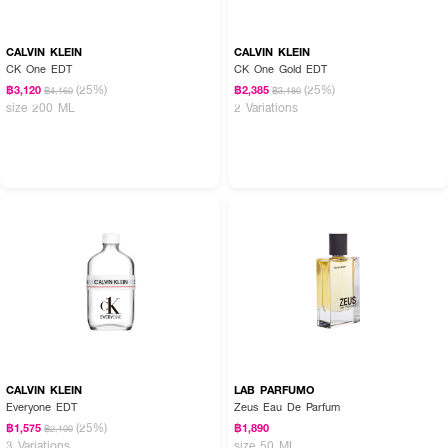
CALVIN KLEIN
CALVIN KLEIN
CK One EDT
CK One Gold EDT
(25%)
(25%)
฿3,120
฿2,385
฿4,160
฿3,180
size 200 ML
2 Variations
CALVIN KLEIN
LAB PARFUMO
Everyone EDT
Zeus Eau De Parfum
(25%)
฿1,575
฿1,890
฿2,100
3 Variations
size 50 ML