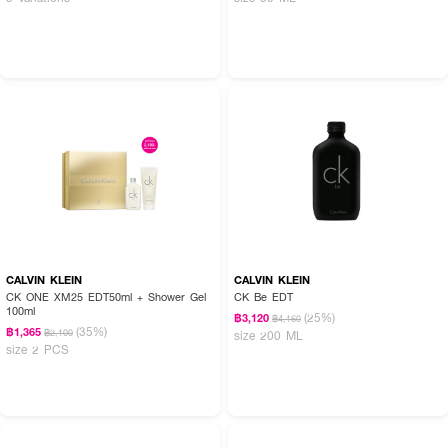
CALVIN KLEIN
CALVIN KLEIN
CK ONE XM25 EDT50ml + Shower Gel
CK Be EDT
100ml
(25%)
฿3,120
฿4,160
(35%)
฿1,365
฿2,100
size 200 ML
size 2 PCS