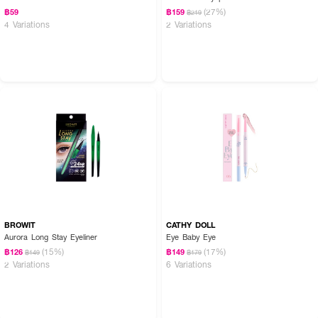
(27%)
฿59
฿159
฿219
4 Variations
2 Variations
BROWIT
CATHY DOLL
Aurora Long Stay Eyeliner
Eye Baby Eye
(15%)
(17%)
฿126
฿149
฿149
฿179
2 Variations
6 Variations