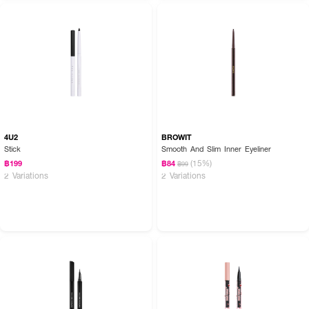
4U2
BROWIT
Stick
Smooth And Slim Inner Eyeliner
(15%)
฿199
฿84
฿99
2 Variations
2 Variations