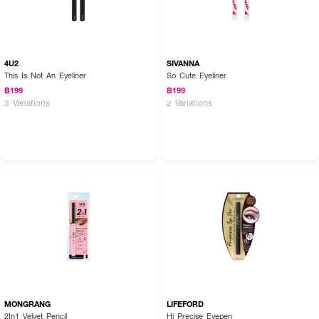
4U2
SIVANNA
This Is Not An Eyeliner
So Cute Eyeliner
฿199
฿199
3 Variations
2 Variations
MONGRANG
LIFEFORD
2In1 Velvet Pencil
Hi Precise Eyepen