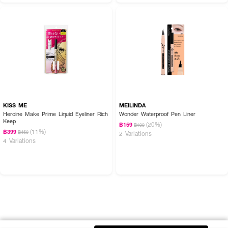
KISS ME
MEILINDA
Heroine Make Prime Liquid Eyeliner Rich
Wonder Waterproof Pen Liner
Keep
(20%)
฿159
฿199
(11%)
฿399
฿450
2 Variations
4 Variations