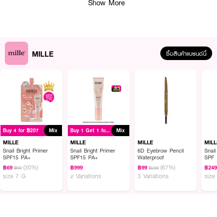
Show More
MILLE
ซื้อสินค้าแบรนด์นี้
ผลลัพธ์ที่ได้ :
MILLE Pen Liner Waterproof
อายไลเนอร์เนื้อดินสอ เทคโนโลยีรุ่นล่าสุดที่ไม่
Buy 4 for ฿207
Mix
Buy 1 Get 1 for ฿999
Mix
ทำร้ายเปลือกตาให้ระคายเคือง เขียนง่าย ให้คุณสัมผัสได้ถึงความมหัศจรรย์ยอด
เยี่ยมของดวงตากลมโต มีมิติดูเป็นธรรมชาติ พร้อมสารสกัดเข้มข้นจากธรรมชาติ
MILLE
MILLE
MILLE
MILL
เพื่อดวงตาคู่งาม
Snail Bright Primer
Snail Bright Primer
6D Eyebrow Pencil
Snail
SPF15 PA+
SPF15 PA+
Waterproof
SPF 
• สีดำสนิท เพิ่มลูกเล่นให้ดวงตามีมิติเป็นธรรมชาติ
(30%)
(67%)
฿69
฿999
฿99
฿24
฿99
฿299
size 7 G
2 Variations
3 Variations
size
• ติดทน กันน้ำ ไม่ไหลเยิ้มระหว่างวัน
• ประกอบไปด้วยวิตามินอี และสารสกัดจากดอกกล้วยไม้ ที่มีเส้นใยเซลลูโลส ช่วย
เพิ่มสัมผัสอ่อนโยน และบำรุงผิวแห้งเสียบริเวณรอบดวงตา