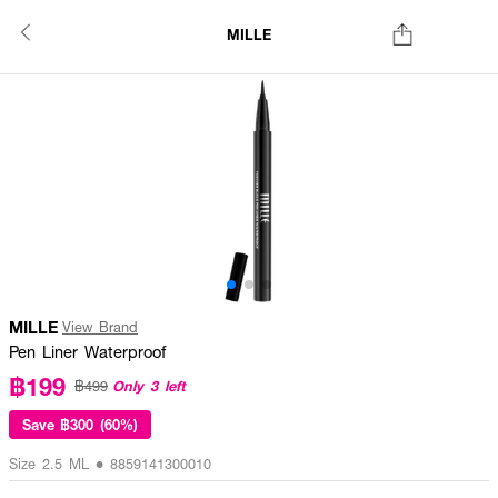
MILLE
MILLE
View Brand
Pen Liner Waterproof
฿199
Only 3 left
฿499
Save
฿300 (60%)
Size 2.5 ML • 8859141300010