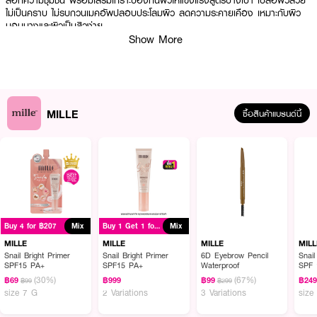
ล็อกความชุ่มชื้น พร้อมเสริมเกราะป้องกันผิวให้แข็งแรงสูตรบางเบา เบลอผิวสวย
ไม่เป็นคราบ ไม่รบกวนเมคอัพปลอบประโลมผิว ลดความระคายเคือง เหมาะกับผิว
บอบบางและผิวเป็นสิวง่าย
Show More
· 5% Niacinamide ช่วยลดเลือนจุดด่างดำ พร้อมควบคุมความมันส่วนเกิน
· 2% CICA ช่วยปลอบประโลมผิว ลดอาการอักเสบแดง
· 2% Zinc PCA ลดการผลิตน้ำมันส่วนเกิน มีฤทธิ์ต้านเชื้อแบคทีเรียอ่อนๆ เหมาะ
กับผิวเป็นสิวง่าย
MILLE
ซื้อสินค้าแบรนด์นี้
· Ceramide ฟื้นฟูเกราะป้องกันผิวให้แข็งแรง
· Green Tea (Epigallocatechin Gallate – EGCG) สาร Antioxidant ช่วย
ปกป้องผิวจากมลภาวะ
· FDA Registration No. : 11-1-6800034927
Buy 4 for ฿207
Mix
Buy 1 Get 1 for ฿999
Mix
How To Use :
MILLE
MILLE
MILLE
MILL
ทาบริเวณใบหน้าและลำคอ
Snail Bright Primer
Snail Bright Primer
6D Eyebrow Pencil
Snail
SPF15 PA+
SPF15 PA+
Waterproof
SPF 
(30%)
(67%)
฿69
฿999
฿99
฿24
฿99
฿299
size 7 G
2 Variations
3 Variations
size