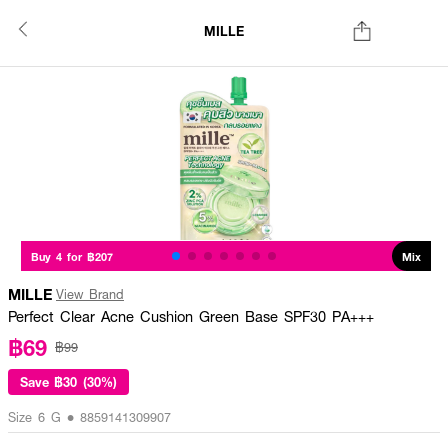
MILLE
Buy 4 for ฿207
Mix
MILLE
View Brand
Perfect Clear Acne Cushion Green Base SPF30 PA+++
฿69
฿99
Save
฿30 (30%)
Size 6 G • 8859141309907