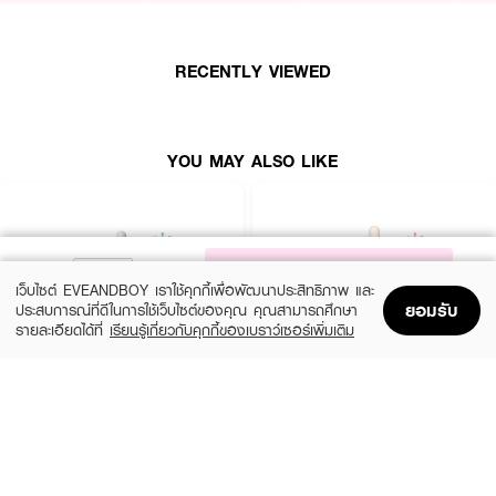
RECENTLY VIEWED
YOU MAY ALSO LIKE
NOTIFY ME
เว็บไซต์ EVEANDBOY เราใช้คุกกี้เพื่อพัฒนาประสิทธิภาพ และ
ยอมรับ
ประสบการณ์ที่ดีในการใช้เว็บไซต์ของคุณ คุณสามารถศึกษา
รายละเอียดได้ที่
เรียนรู้เกี่ยวกับคุกกี้ของเบราว์เซอร์เพิ่มเติม
Home
Home
Promotions
Promotions
Shopping Bag
Shopping Bag
Account
Account
SKIN1004
ESTEE LAUDER
Madagascar Centella Ampoule
Advanced Night Repair Synchronized
Multi-Recovery Complex
(42%)
฿459
฿790
(10%)
฿4,590
฿5,100
2 Variations
size 50 ML