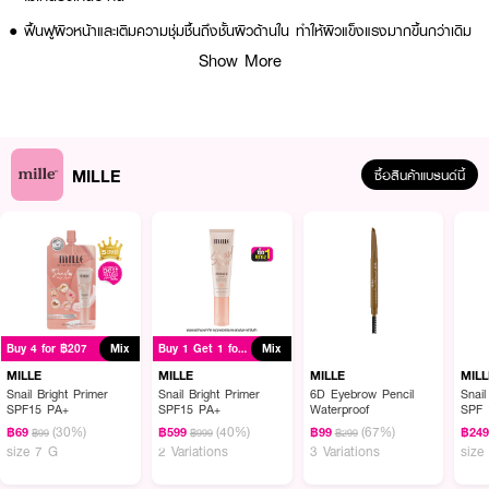
● ฟื้นฟูผิวหน้าและเติมความชุ่มชื้นถึงชั้นผิวด้านใน ทำให้ผิวแข็งแรงมากขึ้นกว่าเดิม
Show More
● มีเทคโนโลยี “liquid crystals” ที่ช่วยลำเลียงสารสำคัญซึมเข้าสู่ผิวหน้าเพื่อสร้าง
เกราะป้องกันผิวหน้าให้แข็งแรง
● ปกป้องผิวจากมลภาวะและการระคายเคือง
● ขนาด 6.0 g
MILLE
ซื้อสินค้าแบรนด์นี้
How To Use :
ใช้ MILLE Snail Collagen Sensitive Skin Serum ทาบำรุงผิวใบหน้า และลำคอ
เป็นประจำทุกเช้าเย็น
Buy 4 for ฿207
Mix
Buy 1 Get 1 for ฿999
Mix
MILLE
MILLE
MILLE
MILL
Snail Bright Primer
Snail Bright Primer
6D Eyebrow Pencil
Snail
SPF15 PA+
SPF15 PA+
Waterproof
SPF 
(30%)
(40%)
(67%)
฿69
฿599
฿99
฿24
฿99
฿999
฿299
size 7 G
2 Variations
3 Variations
size