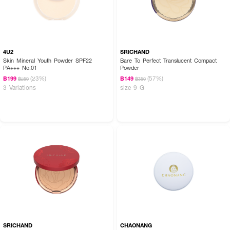
4U2
SRICHAND
Skin Mineral Youth Powder SPF22
Bare To Perfect Translucent Compact
PA+++ No.01
Powder
(23%)
(57%)
฿199
฿149
฿259
฿350
3 Variations
size 9 G
SRICHAND
CHAONANG