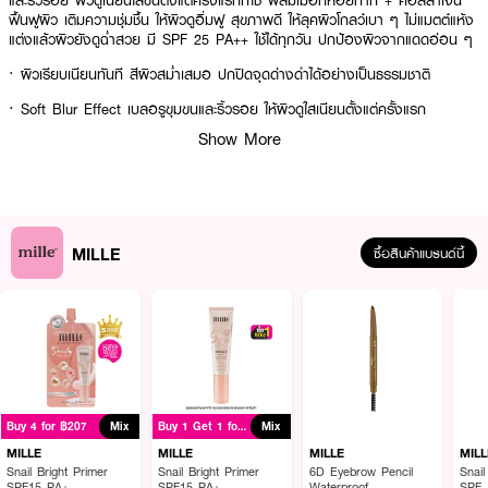
และริ้วรอย ผิวดูเนียนใสขึ้นตั้งแต่ครั้งแรกที่ใช้ ผสมเมือกหอยทาก + คอลลาเจน
ฟื้นฟูผิว เติมความชุ่มชื้น ให้ผิวดูอิ่มฟู สุขภาพดี ให้ลุคผิวโกลว์เบา ๆ ไม่แมตต์แห้ง
แต่งแล้วผิวยังดูฉ่ำสวย มี SPF 25 PA++ ใช้ได้ทุกวัน ปกป้องผิวจากแดดอ่อน ๆ
· ผิวเรียบเนียนทันที สีผิวสม่ำเสมอ ปกปิดจุดด่างดำได้อย่างเป็นธรรมชาติ
· Soft Blur Effect เบลอรูขุมขนและริ้วรอย ให้ผิวดูใสเนียนตั้งแต่ครั้งแรก
Show More
· ลุคโกลว์ฉ่ำ ผิวสวยไม่แมตต์แห้ง ดูเป็นผิวจริง
· SPF 25 PA++ ปกป้องผิวจากแสงแดดในชีวิตประจำวัน
· FDA Registration No. : 10-2-6800037069
MILLE
ซื้อสินค้าแบรนด์นี้
How To Use :
แตะแป้งพัฟแล้วกดเบา ๆ ทั่วใบหน้าเพื่อผิวเนียนสวยทันที
Buy 4 for ฿207
Mix
Buy 1 Get 1 for ฿999
Mix
MILLE
MILLE
MILLE
MILL
Snail Bright Primer
Snail Bright Primer
6D Eyebrow Pencil
Snail
SPF15 PA+
SPF15 PA+
Waterproof
SPF 