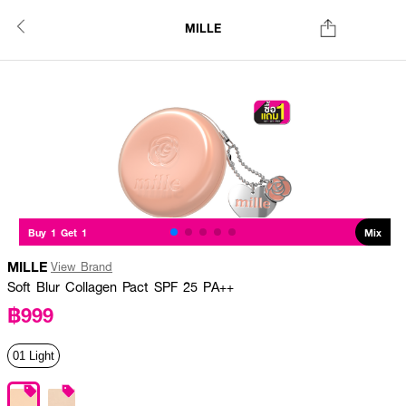
MILLE
Buy 1 Get 1
Mix
MILLE
View Brand
Soft Blur Collagen Pact SPF 25 PA++
฿999
01 Light