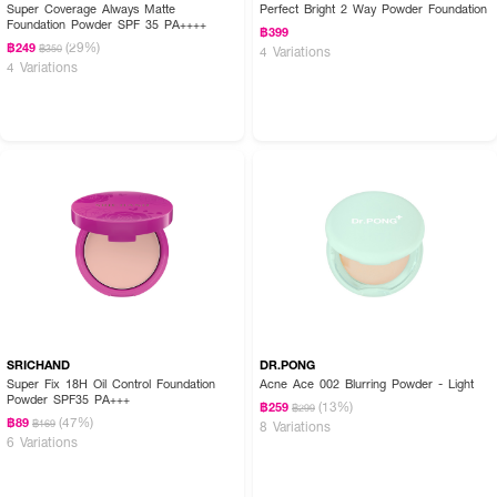
Super Coverage Always Matte
Perfect Bright 2 Way Powder Foundation
Foundation Powder SPF 35 PA++++
฿399
(29%)
฿249
฿350
4 Variations
4 Variations
SRICHAND
DR.PONG
Super Fix 18H Oil Control Foundation
Acne Ace 002 Blurring Powder - Light
Powder SPF35 PA+++
(13%)
฿259
฿299
(47%)
฿89
฿169
8 Variations
6 Variations