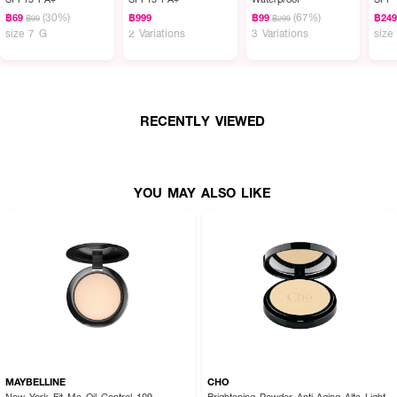
(30%)
(67%)
฿69
฿999
฿99
฿24
฿99
฿299
size 7 G
2 Variations
3 Variations
size
RECENTLY VIEWED
YOU MAY ALSO LIKE
MAYBELLINE
CHO
New York Fit Me Oil Control 109
Brightening Powder Anti-Aging Alta Light