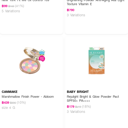
Texture Vitamin E
(41%)
฿99
฿169
฿790
5 Variations
3 Variations
CANMAKE
BABY BRIGHT
Marshmallow Finish Power - Abloom
Rejulight Bright & Glow Powder Pact
SPF50+ PA++++
(10%)
฿439
฿490
(18%)
฿179
฿219
size 4 G
3 Variations