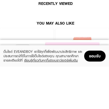
RECENTLY VIEWED
YOU MAY ALSO LIKE
NOTIFY ME
เว็บไซต์ EVEANDBOY เราใช้คุกกี้เพื่อพัฒนาประสิทธิภาพ และ
ยอมรับ
ประสบการณ์ที่ดีในการใช้เว็บไซต์ของคุณ คุณสามารถศึกษา
รายละเอียดได้ที่
เรียนรู้เกี่ยวกับคุกกี้ของเบราว์เซอร์เพิ่มเติม
Home
Home
Promotions
Promotions
Shopping Bag
Shopping Bag
Account
Account
SIVANNA
CUTE PRESS
Candy Cakes Eye Palette
Eye&Cheek Palette
(15%)
฿99
฿169
฿199
2 Variations
3 Variations