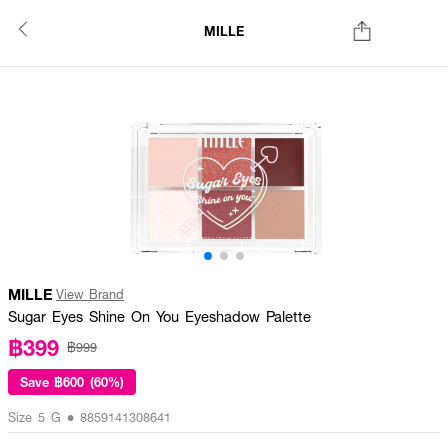
MILLE
MILLE
View Brand
Sugar Eyes Shine On You Eyeshadow Palette
฿399
฿999
Save
฿600 (60%)
Size 5 G • 8859141308641