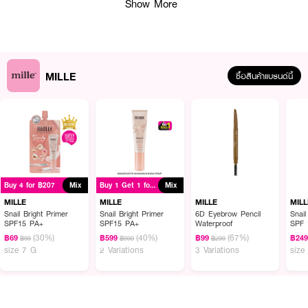
· อ
ายแชว์โดว์รวมทั้งเนื้อแมทต์และกลิตเตอร์
Show More
·
ให้สีที่ชัดเจนและเม็ดสีและเนื้อเนียนละเอียดไปกับเปลือกตา
·
ทำให้ดวงตาเปล่งประกายและโดดเด่น
·
ช่วยให้สีติดทนนานตลอดทั้งวัน
MILLE
ซื้อสินค้าแบรนด์นี้
·
คอลเลกชั่น Sugar Eyes Shine On you
How To Use :
ใช้สหรับ
สำหรับตกแต่งเปลือกตา
Buy 4 for ฿207
Mix
Buy 1 Get 1 for ฿999
Mix
MILLE
MILLE
MILLE
MILL
Snail Bright Primer
Snail Bright Primer
6D Eyebrow Pencil
Snail
SPF15 PA+
SPF15 PA+
Waterproof
SPF 
(30%)
(40%)
(67%)
฿69
฿599
฿99
฿24
฿99
฿999
฿299
size 7 G
2 Variations
3 Variations
size