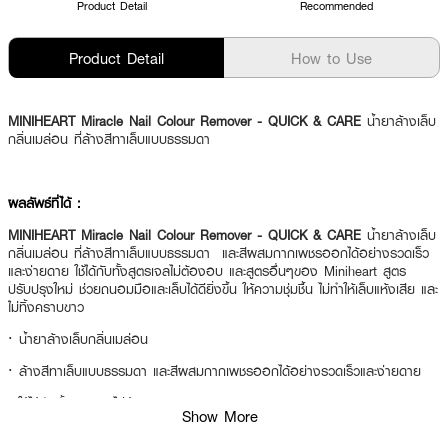
Product Detail
Recommended
Product Detail
How to Use
MINIHEART Miracle Nail Colour Remover - QUICK & CARE
น้ำยาล้างเล็บ
กลิ่นเมล่อน ที่ล้างสีทาเล็บแบบธรรมดา
ผลลัพธ์ที่ได้ :
MINIHEART Miracle Nail Colour Remover - QUICK & CARE
น้ำยาล้างเล็บ
กลิ่นเมล่อน ที่ล้างสีทาเล็บแบบธรรมดา และสีผสมกากเพชรออกได้อย่างรวดเร็ว
และง่ายดาย ใช้ได้กับทั้งสูตรเจลไม่ต้องอบ และสูตรอื่นๆของ Miniheart สูตร
ปรับปรุงใหม่ ช่วยถนอมมือและเล็บได้ดียิ่งขึ้น ให้ความชุ่มชื้น ไม่ทำให้เล็บแห้งเสีย และ
ไม่ทิ้งคราบขาว
·
น้ำยาล้างเล็บกลิ่นเมล่อน
·
ล้างสีทาเล็บแบบธรรมดา และสีผสมกากเพชรออกได้อย่างรวดเร็วและง่ายดาย
·
ใช้ได้กับทั้งสูตรเจลไม่ต้องอบ
Show More
·
ช่วยถนอมมือและเล็บได้ดียิ่งขึ้น