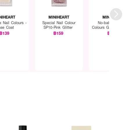
NIHEART
MINIHEART
MINIHEART
 Nail Colours -
Special Nail Colour
No-bake Gel Nail
se Coat
SP10-Pink Glitter
Colours GN10-Clear G
฿139
฿159
฿179