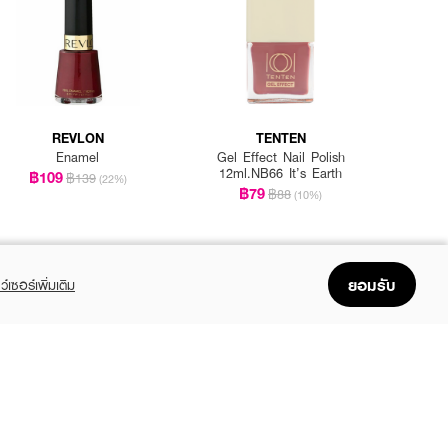
REVLON
TENTEN
Enamel
Gel Effect Nail Polish
12ml.NB66 It’s Earth
฿109
฿139
(22%)
฿79
฿88
(10%)
ยอมรับ
ว์เซอร์เพิ่มเติม