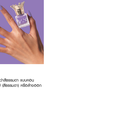
ยกว่าสีธรรมดา แบบคอน
วไป (สีธรรมดา) หรือล้างออก