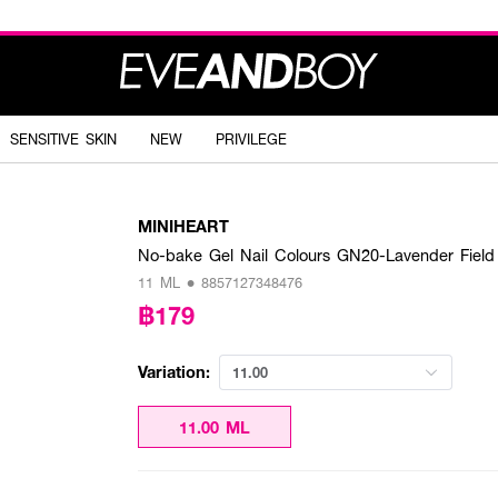
SENSITIVE SKIN
NEW
PRIVILEGE
MINIHEART
No-bake Gel Nail Colours GN20-Lavender Field
11 ML • 8857127348476
฿179
Variation:
11.00
11.00 ML