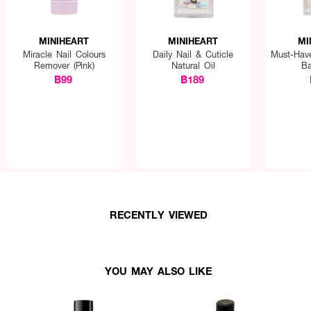
MINIHEART
MINIHEART
MI
Miracle Nail Colours
Daily Nail & Cuticle
Must-Have
Remover (Pink)
Natural Oil
Ba
฿99
฿189
RECENTLY VIEWED
YOU MAY ALSO LIKE