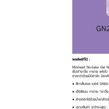
ผลลัพธ์ที่ได้ :
Miniheart No-bake Gel Nai
เซ็ปต์“เงาวิ้ง ทาง่าย แห้ง
ง่ายกว่าด้วยมินิฮาร์ท มิราเค
● สีทาเล็บเจล เบอร์ GN20
● เนื้อสีแน่น ทาง่าย "เงาวิ
● ล้างออกได้ด้วยน้ำยาล้างสี
● ขนาดสินค้า (กว้างxสูง) 