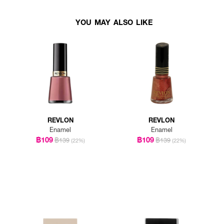
YOU MAY ALSO LIKE
REVLON
REVLON
Enamel
Enamel
฿109
฿109
฿139
฿139
(22%)
(22%)