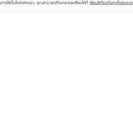
ในการใช้เว็บไซต์ของคุณ คุณสามารถศึกษารายละเอียดได้ที่
เรียนรู้เกี่ยวกับคุกกี้ของเบรา
TOMER CARE
EVEANDBOY MEMBER
 Shopping
Member registration
 store
t us