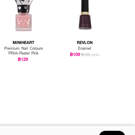
MINIHEART
REVLON
Premium Nail Colours
Enamel
PR04-Pastel Pink
฿109
฿139
(22%)
฿129