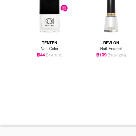
TENTEN
REVLON
Nail Color
Nail Enamel
฿44
฿109
฿49
฿139
(10%)
(22%)