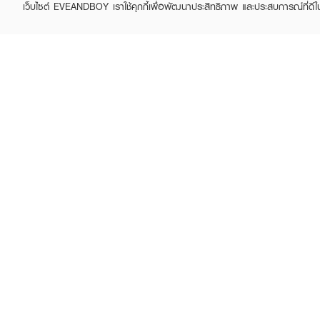
เว็บไซต์ EVEANDBOY เราใช้คุกกี้เพื่อพัฒนาประสิทธิภาพ และประสบการณ์ที่ดี
ABOUT EVEANDBOY
CUS
Brand story
Online
Privacy Policy
Find a
Terms and Conditions
Contac
Sell on EVEANDBOY
Whistleblowing