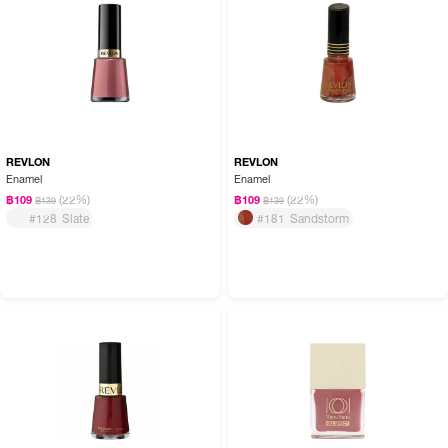
REVLON
REVLON
Enamel
Enamel
(22%)
(22%)
฿109
฿109
฿139
฿139
#128 Slate
#181 Sandstorm