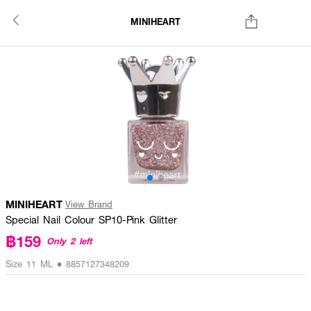
MINIHEART
MINIHEART
View Brand
Special Nail Colour SP10-Pink Glitter
฿159
Only 2 left
Size 11 ML • 8857127348209