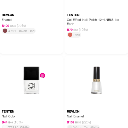
REVLON
TENTEN
Enamel
Gel Effect Nail Polish 12ml.NB66 It’s
Earth
(22%)
฿109
฿139
(10%)
฿79
฿88
#721 Raven Red
Pink
TENTEN
REVLON
Nail Color
Nail Enamel
(10%)
(22%)
฿44
฿109
฿49
฿139
TTS80 White
White On White