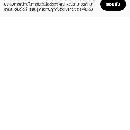
ยอมรับ
ประสบการณ์ที่ดีในการใช้เว็บไซต์ของคุณ คุณสามารถศึกษา
รายละเอียดได้ที่
เรียนรู้เกี่ยวกับคุกกี้ของเบราว์เซอร์เพิ่มเติม
Home
Home
Promotions
Promotions
Shopping Bag
Shopping Bag
Account
Account
REVLON
REVLON
Enamel
Nail Enamel
(22%)
(22%)
฿109
฿109
฿139
฿139
#570 Vixen
Black Lingerie
REVLON
REVLON
Enamel
Enamel
(22%)
(22%)
฿109
฿109
฿139
฿139