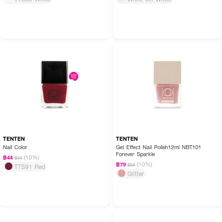
TENTEN
TENTEN
Nail Color
Gel Effect Nail Polish12ml NBT101
Forever Sparkle
(10%)
฿44
฿49
(10%)
฿79
฿88
TTS91 Red
Glitter