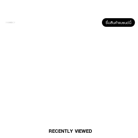
ซื้อสินค้าแบรนด์นี้
ผลลัพธ์ที่ได้ :
Miniheart Premium Nail Colours เบอร์ PR20-Pink Glitter สีทาเล็บแบบสี
ธรรมดา แตกต่างที่มีความเข้มข้นของสีสูงเป็นพิเศษ ทำให้เมื่อทาแล้วได้สี “สวย
แน่น ชัด” ตั้งแต่ปาดแรก ล้างออกได้ด้วยน้ำยาล้างสีทาเล็บทั่วไป (สีธรรมดา) หรือ
ล้างออกง่ายกว่าด้วย มินิฮาร์ท มิราเคิล เนล คัลเลอร์ รีมูฟเวอ
● สีทาเล็บแบบสีธรรมดา เบอร์ PR20-Pink Glitter
● เนื้อสีแน่น ทาง่าย "สวย แน่น ชัด" ตั้งแต่ปาดแรก
RECENTLY VIEWED
● ล้างออกได้ด้วยน้ำยาล้างสีทาเล็บทั่วไป