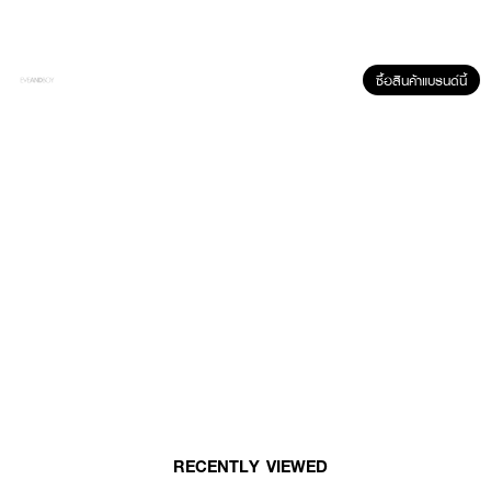
ซื้อสินค้าแบรนด์นี้
ผลลัพธ์ที่ได้ :
MISSBBGIRL Fashion Tape
เทปกาวสองหน้ากันโป๊ที่ออกแบบมาเพื่อใช้กับ
เสื้อผ้าและผิวหนังโดยเฉพาะ มาพร้อมกาวคุณภาพที่ช่วยยึดติดได้อย่างมั่นใจ กัน
เหงื่อ และไม่ทำให้ผิวระคายเคือง เหมาะสำหรับใส่กับชุดเปิดไหล่ เว้าลึก หรือเสื้อผ้าที่
ต้องการความมั่นใจในทุกโอกาส
·
เทปกาวสองหน้าสำหรับเสื้อผ้าและผิวหนัง
·
1 กล่องบรรจุ 36 แผ่น
·
ขนาด: 1.5 x 7.5 cm.
RECENTLY VIEWED