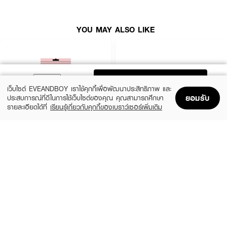
YOU MAY ALSO LIKE
ADD TO BAG
เว็บไซต์ EVEANDBOY เราใช้คุกกี้เพื่อพัฒนาประสิทธิภาพ และ
ยอมรับ
ประสบการณ์ที่ดีในการใช้เว็บไซต์ของคุณ คุณสามารถศึกษา
รายละเอียดได้ที่
เรียนรู้เกี่ยวกับคุกกี้ของเบราว์เซอร์เพิ่มเติม
Home
Home
Promotions
Promotions
Shopping Bag
Shopping Bag
Account
Account
PARAZZI
MADAME LOUISE
U Nipple Silicone Pads
Snow Lotus EX Cream
(50%)
฿125
฿450
฿250
size 45 G
Nude
How to Use :
·
เตรียมผิวให้แห้งสะอาด (หลีกเลี่ยงการทาครีม/ออยล์)
·
แกะฟิล์มกาวออกจากเทปด้านหนึ่งแล้วแปะลงบนผิว