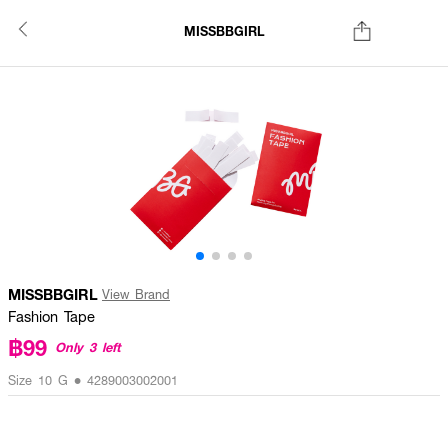
MISSBBGIRL
MISSBBGIRL
View Brand
Fashion Tape
฿99
Only 3 left
Size 10 G • 4289003002001