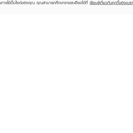
ในการใช้เว็บไซต์ของคุณ คุณสามารถศึกษารายละเอียดได้ที่
เรียนรู้เกี่ยวกับคุกกี้ของเบรา
TOMER CARE
EVEANDBOY MEMBER
 Shopping
Member registration
 store
t us