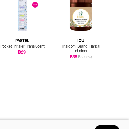
PASTEL
IOU
Pocket Inhaler Translucent
Thaidom Brand Harbal
Inhalant
฿29
฿38
฿39
(3%)