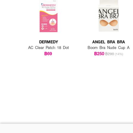
DERMEDY
ANGEL BRA BRA
AC Clear Patch 18 Dot
Boom Bra Nude Cup A
฿69
฿250
฿290
(14%)