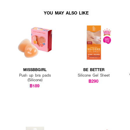
YOU MAY ALSO LIKE
MISSBBGIRL
BE BETTER
Push up bra pads
Silicone Gel Sheet
(Silicone)
฿290
฿189