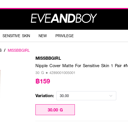
SENSITIVE SKIN
NEW
PRIVILEGE
S
/
MISSBBGIRL
MISSBBGIRL
Nipple Cover Matte For Sensitive Skin 1 Pair #
30 G • 4289001005001
฿159
Variation:
30.00
30.00 G