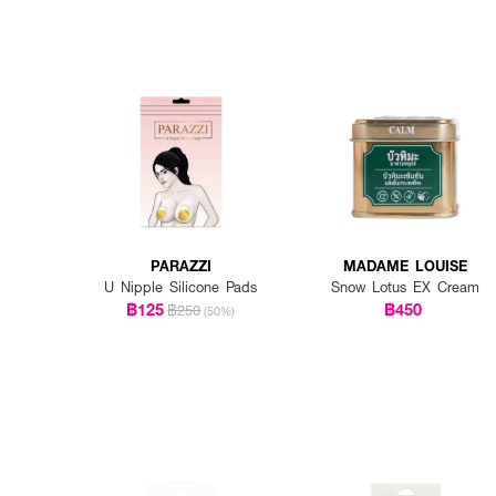
PARAZZI
MADAME LOUISE
U Nipple Silicone Pads
Snow Lotus EX Cream
฿125
฿450
฿250
(50%)