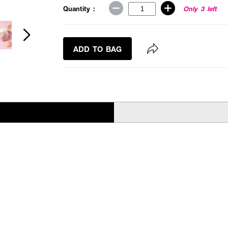
Quantity :
Only 3 left
ADD TO BAG