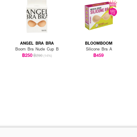
ANGEL BRA BRA
BLOOMBOOM
Boom Bra Nude Cup B
Silicone Bra A
฿250
฿459
฿290
(14%)