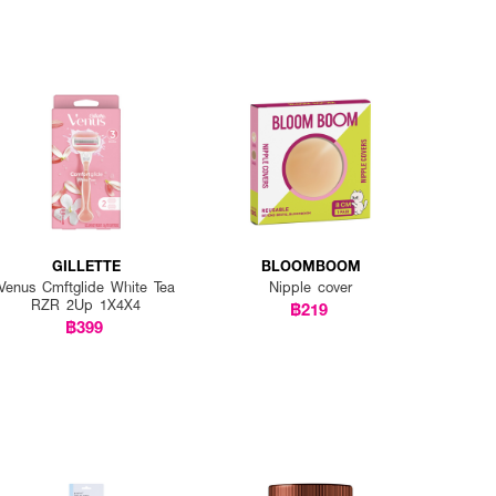
GILLETTE
BLOOMBOOM
Venus Cmftglide White Tea
Nipple cover
RZR 2Up 1X4X4
฿219
฿399