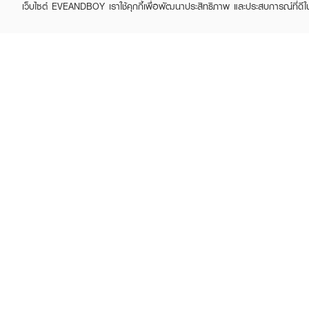
เว็บไซต์ EVEANDBOY เราใช้คุกกี้เพื่อพัฒนาประสิทธิภาพ และประสบการณ์ที่ดี
ABOUT EVEANDBOY
CUS
Brand story
Online
Privacy Policy
Find a
Terms and Conditions
Contac
Sell on EVEANDBOY
Whistleblowing