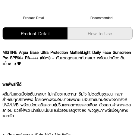
Product Detail
Recommended
Product Detail
How to Use
MISTINE Aqua Base Ultra Protection Matte&Light Daily Face Sunscreen
Pro SPF50+ PA++++ (60ml)
– กันแดดสูตรแมทท์บางเบา พร้อมปกป้องเต็ม
แม็กซ์ ☀️🛡️
ผลลัพธ์ที่ได้:
ครีมกันแดดเนื้อโลชั่นบางเบา ไม่เหนียวเหนอะหนะ ซึมไว ไม่อุดตันรูขุมขน เหมาะ
สำหรับทุกสภาพผิว โดยเฉพาะผิวบอบบางแพ้ง่าย มอบการปกป้องผิวจากรังสี
UVA/UVB พร้อมช่วยเสริมความชุ่มชื้นและลดการระคายเคือง ด้วยคุณค่าจากคอล
ลาเจน ช่วยให้ผิวหน้าเรียบเนียนและริ้วรอยแลดูจางลง ผิวดูสุขภาพดีแม้อยู่กลาง
แดดจัด