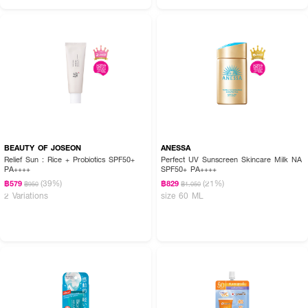
BEAUTY OF JOSEON
ANESSA
Relief Sun : Rice + Probiotics SPF50+
Perfect UV Sunscreen Skincare Milk NA
PA++++
SPF50+ PA++++
(39%)
(21%)
฿579
฿829
฿950
฿1,050
2 Variations
size 60 ML