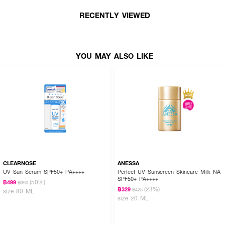
🌤️ MISTINE Aqua Base – กันแดดทุกวันด้วยผิวสัมผัสแมทท์เบาสบาย ให้ผิวชุ่ม
ชื้นและแข็งแรงแบบไม่ง้อรองพื้น! 🌤️
RECENTLY VIEWED
YOU MAY ALSO LIKE
CLEARNOSE
ANESSA
UV Sun Serum SPF50+ PA++++
Perfect UV Sunscreen Skincare Milk NA
SPF50+ PA++++
(50%)
฿499
฿990
(23%)
฿329
฿425
size 80 ML
size 20 ML