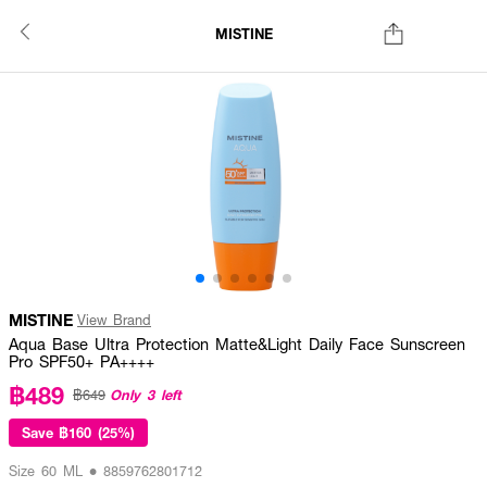
MISTINE
MISTINE
View Brand
Aqua Base Ultra Protection Matte&Light Daily Face Sunscreen
Pro SPF50+ PA++++
฿489
Only 3 left
฿649
Save
฿160 (25%)
Size 60 ML • 8859762801712