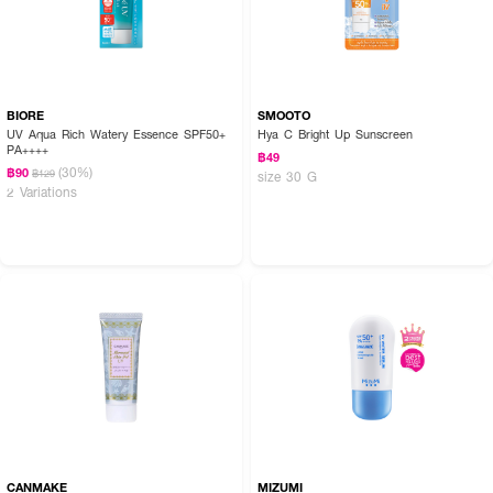
BIORE
SMOOTO
UV Aqua Rich Watery Essence SPF50+
Hya C Bright Up Sunscreen
PA++++
฿49
(30%)
฿90
฿129
size 30 G
2 Variations
CANMAKE
MIZUMI