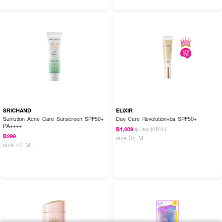
SRICHAND
ELIXIR
Sunlution Acne Care Sunscreen SPF50+
Day Care Revolution+ba SPF50+
PA++++
(26%)
฿1,009
฿1,365
฿299
size 35 ML
size 40 ML