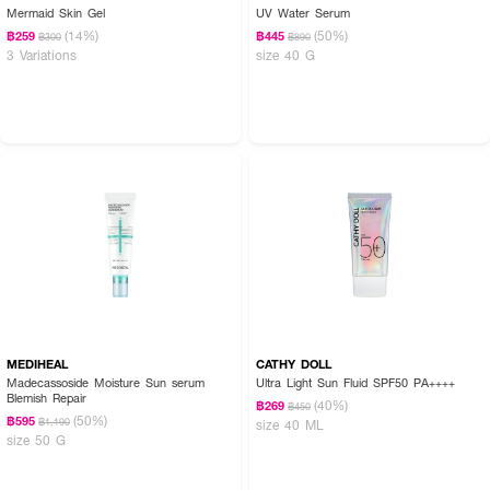
Mermaid Skin Gel
UV Water Serum
(14%)
(50%)
฿259
฿445
฿300
฿890
3 Variations
size 40 G
MEDIHEAL
CATHY DOLL
Madecassoside Moisture Sun serum
Ultra Light Sun Fluid SPF50 PA++++
Blemish Repair
(40%)
฿269
฿450
(50%)
฿595
฿1,190
size 40 ML
size 50 G