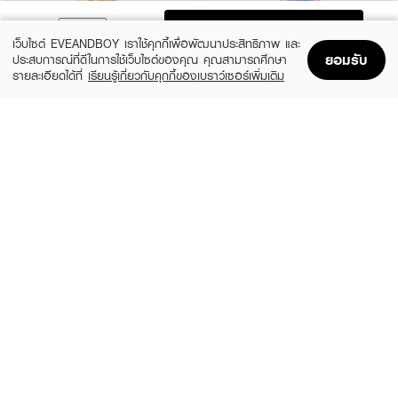
ADD TO BAG
เว็บไซต์ EVEANDBOY เราใช้คุกกี้เพื่อพัฒนาประสิทธิภาพ และ
ยอมรับ
ประสบการณ์ที่ดีในการใช้เว็บไซต์ของคุณ คุณสามารถศึกษา
รายละเอียดได้ที่
เรียนรู้เกี่ยวกับคุกกี้ของเบราว์เซอร์เพิ่มเติม
Home
Home
Promotions
Promotions
Shopping Bag
Shopping Bag
Account
Account
ANESSA
SUNPLAY
Perfect UV Sunscreen Mild Milk NA
Skin Aqua Tone Up UV Essence SPF50+
SPF50+ PA++++
PA++++
(24%)
฿799
฿480
฿1,050
size 60 ML
2 Variations