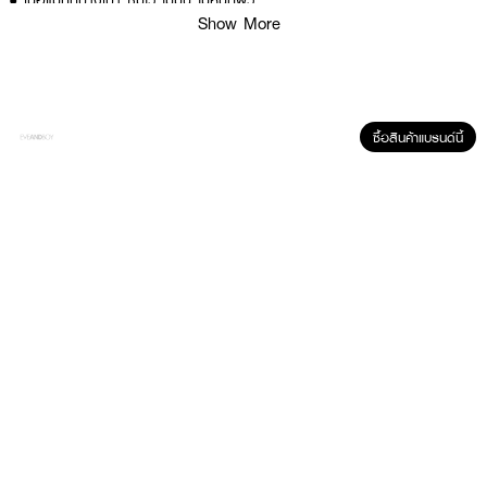
● เนื้อแมทท์บางเบา ซึมไว ไม่มัน ไม่หนักผิว
Show More
● ปกป้องผิวจากรังสี UVA & UVB ด้วย SPF50+ PA++++
● เหมาะสำหรับทุกสภาพผิว โดยเฉพาะผิวแพ้ง่าย
● ไม่มีส่วนผสมของน้ำมัน (Oil-Free) และสารกันเสีย
ซื้อสินค้าแบรนด์นี้
● มีส่วนผสมของคอลลาเจน ช่วยลดเลือนริ้วรอย
● ปลอบประโลมผิวจากความร้อนและมลภาวะ
● เลขที่จดแจ้ง อย.: 11-1-6700037548
● ปริมาณสุทธิ: 60 มล.
How to Use:
● ลูบไล้ผลิตภัณฑ์ให้ทั่วผิวหน้าในทุกเช้า
● ใช้ก่อนเผชิญแสงแดดอย่างน้อย 15 นาที
● สามารถใช้เป็นเบสก่อนแต่งหน้าได้