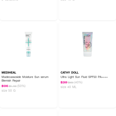
MEDIHEAL
CATHY DOLL
Madecassoside Moisture Sun serum
Ultra Light Sun Fluid SPF50 PA++++
Blemish Repair
(40%)
฿269
฿450
(50%)
฿595
฿1,190
size 40 ML
size 50 G