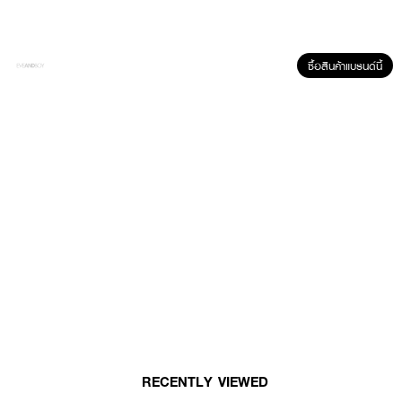
ซื้อสินค้าแบรนด์นี้
ผลลัพธ์ที่ได้:
ปกป้องผิวจากรังสี UVA/UVB และแสงสีฟ้า (Blue Light) พร้อมควบคุมความมัน
ยาวนานถึง 12 ชั่วโมง ไม่แสบตาและไม่เหนียวเหนอะหนะระหว่างวัน ช่วยปรับผิวให้ดู
กระจ่างใสขึ้นทันทีแบบโทนอัพ พร้อมบำรุงผิวให้ดูไบรท์และอิ่มน้ำสุขภาพดี
● มิสทิน อะควา วี อัลตร้า ไลท์แอนด์ไบร์ท ซันสกรีน SPF50+ PA++++
● เนื้อสัมผัส Ultra Light บางเบา เกลี่ยง่าย ซึมไว ไม่มันเยิ้ม
● สูตร Oil-Free และ 9-Free ปราศจากสารระคายเคืองและกันเสีย
RECENTLY VIEWED