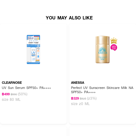
● ควบคุมความมันยาวนานสูงสุด 12 ชั่วโมง
● 3% Niacinamide (Vitamin B3) ช่วยบำรุงผิวให้ดูกระจ่างใสและลดเลือนจุดด่าง
ดำ
YOU MAY ALSO LIKE
● ผสาน Rice Bran Extract, Hyaluron และ Panthenol ช่วยกักเก็บความชุ่มชื้น
● Reef-Safe เป็นมิตรต่อธรรมชาติและปะการัง ปราศจากสารอันตราย 4 ชนิด
● ผ่านการทดสอบโดยแพทย์ผิวหนัง (Dermatologist Tested)
● เลขที่จดแจ้ง 11-1-6800000021
How To Use:
CLEARNOSE
ANESSA
●
ลูบไล้กันแดดให้ทั่วผิวหน้าเป็นประจำทุกเช้า
UV Sun Serum SPF50+ PA++++
Perfect UV Sunscreen Skincare Milk NA
SPF50+ PA++++
● ควรทาก่อนออกเผชิญแสงแดดเพื่อให้การปกป้องมีประสิทธิภาพสูงสุด
(50%)
฿499
฿990
(23%)
฿329
฿425
size 80 ML
● สามารถใช้เป็นโทนอัพปรับผิวให้ดูไบรท์ขึ้นก่อนแต่งหน้าได้
size 20 ML
Active Ingredients:
Niacinamide (3%), Dibutyl Adipate, Rice Bran Extract, Sodium