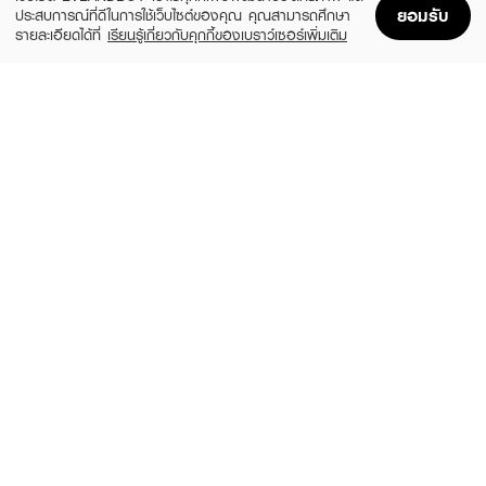
ยอมรับ
ประสบการณ์ที่ดีในการใช้เว็บไซต์ของคุณ คุณสามารถศึกษา
รายละเอียดได้ที่
เรียนรู้เกี่ยวกับคุกกี้ของเบราว์เซอร์เพิ่มเติม
Home
Home
Promotions
Promotions
Shopping Bag
Shopping Bag
Account
Account
ANESSA
SUNPLAY
Perfect UV Sunscreen Mild Milk NA
Skin Aqua Tone Up UV Essence SPF50+
SPF50+ PA++++
PA++++
(24%)
฿799
฿480
฿1,050
size 60 ML
2 Variations
BANANA BOAT
LA ROCHE POSAY
Aqua Daily Moisture UV Protection
Anthelios Dry Touch
Sunscreen Lotion SPF 50+ PA++++
฿510