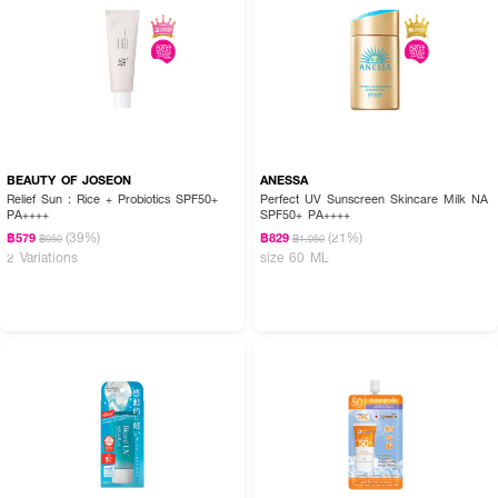
Hyaluronate, Panthenol, Trehalose, Glyceryl Glucoside
FAQ:
●
เหมาะกับผิวแพ้ง่ายไหมคะ?: เหมาะมากค่ะ เพราะเป็นสูตร 9-Free ที่ปราศจาก
น้ำหอม แอลกอฮอล์ และพาราเบน ทั้งยังผ่านการทดสอบโดยแพทย์ผิวหนังว่า
อ่อนโยนค่ะ
BEAUTY OF JOSEON
ANESSA
● ทาแล้วหน้าจะมันระหว่างวันไหมคะ?: ไม่มันค่ะ รุ่นนี้ชูจุดเด่นเรื่องการควบคุมความ
Relief Sun : Rice + Probiotics SPF50+
Perfect UV Sunscreen Skincare Milk NA
มันได้ยาวนานถึง 12 ชั่วโมง และเป็นสูตร Oil-Free ที่ซึมไว ไม่เหนอะหนะค่ะ
PA++++
SPF50+ PA++++
(39%)
(21%)
฿579
฿829
฿950
฿1,050
● ใช้ทาไปทะเลได้ไหมคะ?: ได้เลยค่ะ เพราะเป็นสูตร Reef-Safe ที่เป็นมิตรต่อปะการัง
2 Variations
size 60 ML
ปราศจากสารอันตรายที่ทำร้ายระบบนิเวศทางทะเลค่ะ
กันแดดบางเบา คุมมันเป๊ะ ผิวไบรท์สู้แดดตลอดวัน 🧸💖 อ่อนโยนต่อผิวและเป็น
มิตรต่อธรรมชาติ มั่นใจไปกับ MISTINE