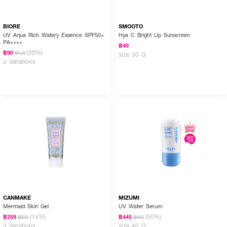
BIORE
SMOOTO
UV Aqua Rich Watery Essence SPF50+
Hya C Bright Up Sunscreen
PA++++
฿49
(30%)
฿90
฿129
size 30 G
2 Variations
CANMAKE
MIZUMI
Mermaid Skin Gel
UV Water Serum
(14%)
(50%)
฿259
฿445
฿300
฿890
3 Variations
size 40 G