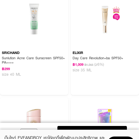
SRICHAND
ELIXIR
Sunlution Acne Care Sunscreen SPF50+
Day Care Revolution+ba SPF50+
PA++++
(26%)
฿1,009
฿1,365
฿299
size 35 ML
size 40 ML
ADD TO BAG
เว็บไซต์ EVEANDBOY เราใช้คุกกี้เพื่อพัฒนาประสิทธิภาพ และ