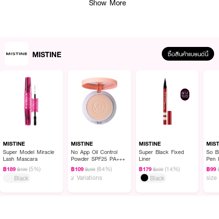
Show More
MISTINE
ซื้อสินค้าแบรนด์นี้
ผลลัพธ์ที่ได้ :
MISTINE Fluffy Mousse Cushion Lip
ลิปมูสส์สุุดคิ้วท์เนื้อนุ่มละมุน คมชัด ติด
ทน​ สัมผัสเบา...แต่สีแน่น! ลิปมูสหัวคุชชั่นที่ให้ทั้งความเนียนนุ่มและสีสวยชัดในครั้ง
เดียว
MISTINE
MISTINE
MISTINE
MIS
· มาในแท่งหัวฟองน้ำสุดนุ่ม ใช้ได้ทั้งปาก และแก้ม
Super Model Miracle
No App Oil Control
Super Black Fixed
So B
Lash Mascara
Powder SPF25 PA+++
Liner
Pen 
· ริมฝีปากอวบอิ่ม มีมิติ เบลอขอบแบบละมุน
(5%)
(64%)
(14%)
฿189
฿109
฿179
฿99
฿199
฿299
฿209
2 Variations
size
Black
Black
· แก้มดูระเรื่อ สุขภาพดี
· หัวแปรงฟองน้ำ เกลี่ยง่าย ให้ลุคละมุน
· FDA Registration No. : 10-2-6800029497