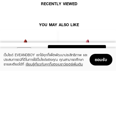
RECENTLY VIEWED
YOU MAY ALSO LIKE
ADD TO BAG
เว็บไซต์ EVEANDBOY เราใช้คุกกี้เพื่อพัฒนาประสิทธิภาพ และ
ยอมรับ
ประสบการณ์ที่ดีในการใช้เว็บไซต์ของคุณ คุณสามารถศึกษา
รายละเอียดได้ที่
เรียนรู้เกี่ยวกับคุกกี้ของเบราว์เซอร์เพิ่มเติม
Home
Home
Promotions
Promotions
Shopping Bag
Shopping Bag
Account
Account
MAC
BOBBI BROWN
Macximal Matte Lipstick
Crushed Lip Color
(10%)
(10%)
฿900
฿1,350
฿1,000
฿1,500
28 Variations
12 Variations