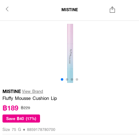
MISTINE
MISTINE
View Brand
Fluffy Mousse Cushion Lip
฿189
฿229
Save
฿40 (17%)
Size 75 G • 8859178780700