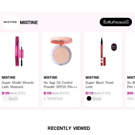
How to Use :
MISTINE
ซื้อสินค้าแบรนด์นี้
ลูบไล้ให้ทั่วเรือนร่าง เป็นประจำทุกวัน ใช้ได้บ่อยครั้งตามต้องการ
MISTINE
MISTINE
MISTINE
MIS
Super Model Miracle
No App Oil Control
Super Black Fixed
So B
Lash Mascara
Powder SPF25 PA+++
Liner
Pen 
(5%)
(64%)
(14%)
฿189
฿109
฿179
฿99
฿199
฿299
฿209
2 Variations
size
Black
Black
RECENTLY VIEWED