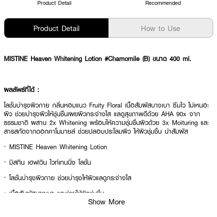
Product Detail
Recommended
Product Detail
How to Use
MISTINE Heaven Whitening Lotion #Chamomile (B) ขนาด 400 ml.
ผลลัพธ์ที่ได้ :
โลชั่นบำรุงผิวกาย กลิ่นหอมแนว Fruity Floral เนื้อสัมผัสบางเบา ซึมไว ไม่เหนอะ
ผิว ช่วยบำรุงผิวให้ชุ่นชื่นเผยผิวกระจ่างใส แลดูสุขภาพดีด้วย AHA 90x จาก
ธรรมชาติ ผสาน 2x Whitening พร้อมให้ความชุ่มชื่นผิวด้วย 3x Moituring และ
สารสกัดจากดอกคาโมมายล์ ช่วยปลอบประโลมผิว ให้ผิวชุ่มชื่น น่าสัมผัส
· MISTINE Heaven Whitening Lotion
· มิสทิน เฮฟเวิน ไวท์เทนนิ่ง โลชั่น
· โลชั่นบำรุงผิวกาย ช่วยบำรุงให้ผิวแลดูกระจ่างใส
· เนื้อสัมผัสบางเบา และช่วยให้ผิวชุ่มชื่น
Show More
· ช่วยให้ผิวชุ่มชื่น น่าสัมผัส