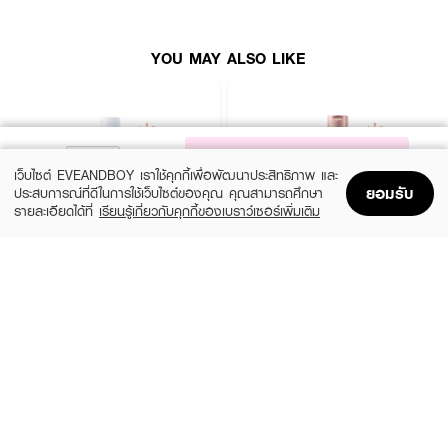
YOU MAY ALSO LIKE
NOTIFY ME
เว็บไซต์ EVEANDBOY เราใช้คุกกี้เพื่อพัฒนาประสิทธิภาพ และ
ยอมรับ
ประสบการณ์ที่ดีในการใช้เว็บไซต์ของคุณ คุณสามารถศึกษา
รายละเอียดได้ที่
เรียนรู้เกี่ยวกับคุกกี้ของเบราว์เซอร์เพิ่มเติม
Home
Home
Promotions
Promotions
Shopping Bag
Shopping Bag
Account
Account
CERAVE
EUCERIN
Daily Moisturizing Lotion
Spotless Brightening Skin Tone Perfecting
Body Lotion
฿290
(10%)
฿531
฿590
size 88 ML
size 250 ML