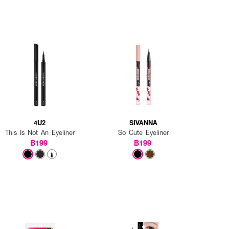
4U2
SIVANNA
This Is Not An Eyeliner
So Cute Eyeliner
฿199
฿199