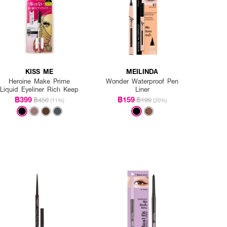
KISS ME
MEILINDA
Heroine Make Prime
Wonder Waterproof Pen
Liquid Eyeliner Rich Keep
Liner
฿399
฿159
฿450
฿199
(11%)
(20%)