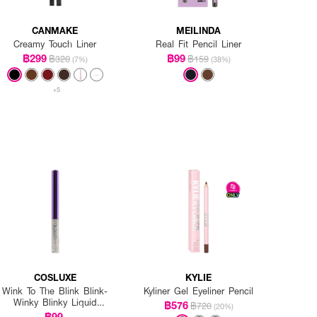
CANMAKE
MEILINDA
Creamy Touch Liner
Real Fit Pencil Liner
฿299
฿99
฿320
฿159
(7%)
(38%)
+5
COSLUXE
KYLIE
Wink To The Blink Blink-
Kyliner Gel Eyeliner Pencil
Winky Blinky Liquid
฿576
฿720
(20%)
Sparkling Eyeliner
฿99