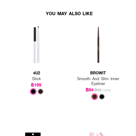
YOU MAY ALSO LIKE
4U2
BROWIT
Stick
Smooth And Slim Inner
Eyeliner
฿199
฿84
฿99
(15%)