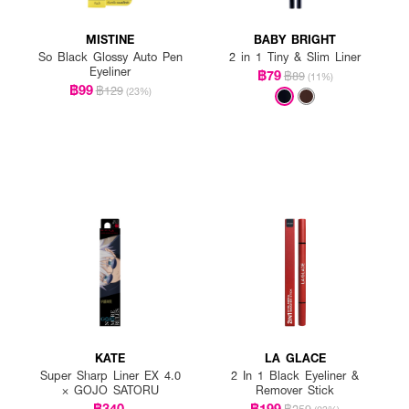
MISTINE
BABY BRIGHT
So Black Glossy Auto Pen
2 in 1 Tiny & Slim Liner
Eyeliner
฿79
฿89
(11%)
฿99
฿129
(23%)
KATE
LA GLACE
Super Sharp Liner EX 4.0
2 In 1 Black Eyeliner &
× GOJO SATORU
Remover Stick
฿340
฿199