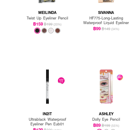
MEILINDA
SIVANNA
Twist Up Eyeliner Pencil
HF775-Long-Lasting
Waterproof Liquid Eyeliner
฿159
฿199
(20%)
฿99
฿149
(34%)
IN2IT
ASHLEY
Ultrablack Waterproof
Dolly Eye Pencil
Eyeliner Pen Eub01
฿89
฿199
(55%)
฿129