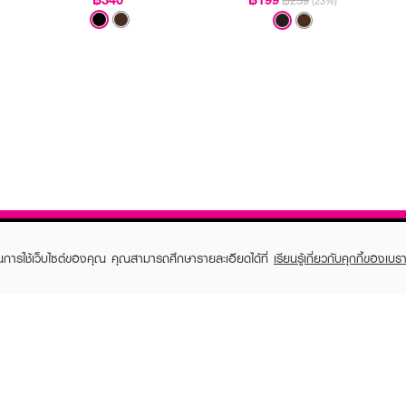
฿259
(23%)
ในการใช้เว็บไซต์ของคุณ คุณสามารถศึกษารายละเอียดได้ที่
เรียนรู้เกี่ยวกับคุกกี้ของเบรา
TOMER CARE
EVEANDBOY MEMBER
 Shopping
Member registration
 store