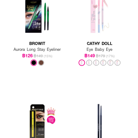
BROWIT
CATHY DOLL
Aurora Long Stay Eyeliner
Eye Baby Eye
฿126
฿149
฿149
฿179
(15%)
(17%)