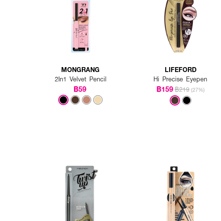
MONGRANG
LIFEFORD
2In1 Velvet Pencil
Hi Precise Eyepen
฿59
฿159
฿219
(27%)