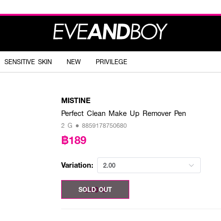
SENSITIVE SKIN
NEW
PRIVILEGE
MISTINE
Perfect Clean Make Up Remover Pen
2 G • 8859178750680
฿189
Variation:
2.00
2.00 G
SOLD OUT