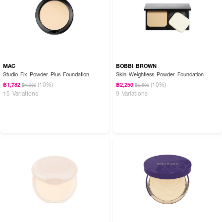
● กดซับเบาๆ ให้ทั่วผิวหน้า
● เกลี่ยให้เนียนเรียบสม่ำเสมอกันทั้งใบหน้าและลำคอ
Active Ingredients:
Talc, Mica, Titanium Dioxide (Nano)
MAC
BOBBI BROWN
Studio Fix Powder Plus Foundation
Skin Weightless Powder Foundation
(10%)
(10%)
฿1,782
฿2,250
฿1,980
฿2,500
15 Variations
9 Variations
FAQ:
● แป้งตัวนี้กันน้ำได้นานแค่ไหนคะ?: สามารถกันน้ำได้ยาวนานถึง 4 ชั่วโมง ทั้งน้ำใน
สระและน้ำทะเล พร้อมท้าฝนได้แบบมาธาธอนเลยค่ะ
● ผิวมันใช้แล้วจะเยิ้มไหมคะ?: ไม่เยิ้มค่ะ เพราะมีคุณสมบัติควบคุมความมันและติดทน
นานถึง 9 ชั่วโมง ช่วยให้ผิวดูเป๊ะสดใสตลอดวันค่ะ
● ใช้ทาไปดำน้ำได้ไหมคะ?: ได้เลยค่ะ นอกจากจะกันน้ำได้ดีแล้ว ยังเป็นสูตร Reef
Safe ที่อ่อนโยนต่อปะการังและสิ่งแวดล้อมด้วยค่ะ
ปกปิดเรียบเนียน พร้อมลุยทุกกิจกรรมสู้แดดสู้หน้าฝน 🧸💖 ผิวแมทสวยออร่า
มั่นใจไปกับ MISTINE