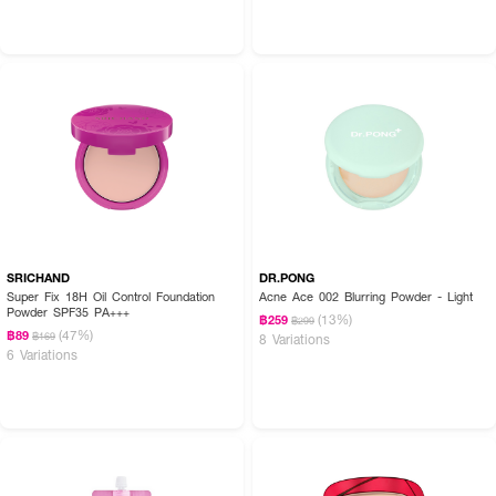
SRICHAND
DR.PONG
Super Fix 18H Oil Control Foundation
Acne Ace 002 Blurring Powder - Light
Powder SPF35 PA+++
(13%)
฿259
฿299
(47%)
฿89
฿169
8 Variations
6 Variations