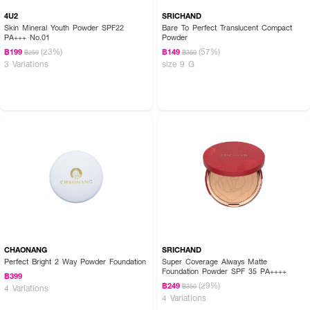
4U2
SRICHAND
Skin Mineral Youth Powder SPF22
Bare To Perfect Translucent Compact
PA+++ No.01
Powder
(23%)
(57%)
฿199
฿149
฿259
฿350
3 Variations
size 9 G
CHAONANG
SRICHAND
Perfect Bright 2 Way Powder Foundation
Super Coverage Always Matte
Foundation Powder SPF 35 PA++++
฿399
(29%)
฿249
฿350
4 Variations
4 Variations