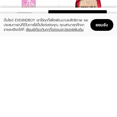
ADD TO BAG
เว็บไซต์ EVEANDBOY เราใช้คุกกี้เพื่อพัฒนาประสิทธิภาพ และ
ยอมรับ
ประสบการณ์ที่ดีในการใช้เว็บไซต์ของคุณ คุณสามารถศึกษา
รายละเอียดได้ที่
เรียนรู้เกี่ยวกับคุกกี้ของเบราว์เซอร์เพิ่มเติม
Home
Home
Promotions
Promotions
Shopping Bag
Shopping Bag
Account
Account
CUTE PRESS
L'OREAL
1-2 Mini Beautiful Airy Matte Foundation
Infaillible 24H Fresh Wear Foundation In
A Powder
฿79
(9%)
฿499
฿549
3 Variations
6 Variations