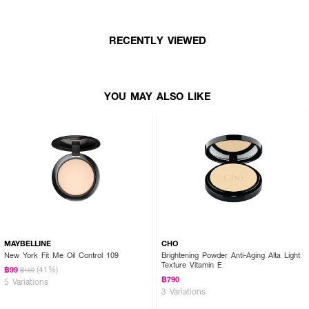
● แป้งผสมรองพื้นสูตร Pro Active ที่ผ่านการทดสอบประสิทธิภาพแบบ In Vivo
● อนุภาคแป้งเล็กกว่า 1 ไมครอน มอบเนื้อฟิล์มละเอียดเนียนกริบไปกับผิว
RECENTLY VIEWED
● กันน้ำและกันเหงื่อยาวนานถึง 4 ชั่วโมง
● ติดทนนานสูงสุด 9 ชั่วโมง พร้อมควบคุมความมันอย่างมีประสิทธิภาพ
● ปกป้องผิวจากแสงแดดด้วย SPF40 PA++++ ทั้งรังสี UVA และ UVB
YOU MAY ALSO LIKE
● สูตร Reef Safe เป็นมิตรต่อสิ่งแวดล้อมและปะการัง
● เหมาะสำหรับ everyday look มอบผิวแมทสวยไม่แห้งและไม่ลอย
เฉดสีที่มีให้เลือก:
● P1 LIGHT PINK – สำหรับผิวขาวอมชมพู
● N1 LIGHT NEUTRAL – สำหรับผิวขาวธรรมชาติ
MAYBELLINE
CHO
● N2 NEUTRAL – สำหรับผิวกลางธรรมชาติ
New York Fit Me Oil Control 109
Brightening Powder Anti-Aging Alta Light
Texture Vitamin E
(41%)
฿99
฿169
฿790
5 Variations
3 Variations