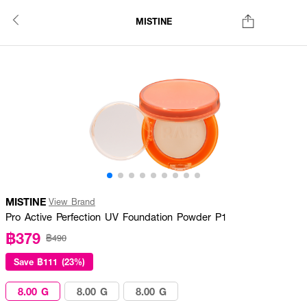
MISTINE
MISTINE
View Brand
Pro Active Perfection UV Foundation Powder P1
฿379
฿490
Save
฿111 (23%)
8.00 G
8.00 G
8.00 G