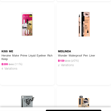
KISS ME
MEILINDA
Heroine Make Prime Liquid Eyeliner Rich
Wonder Waterproof Pen Liner
Keep
(20%)
฿159
฿199
(11%)
฿399
฿450
2 Variations
4 Variations