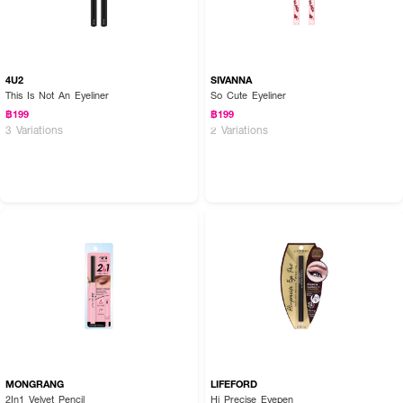
4U2
SIVANNA
This Is Not An Eyeliner
So Cute Eyeliner
฿199
฿199
3 Variations
2 Variations
MONGRANG
LIFEFORD
2In1 Velvet Pencil
Hi Precise Eyepen