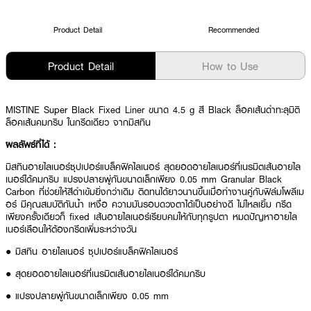
Product Detail
Recommended
Product Detail
How to Use
MISTINE Super Black Fixed Liner ขนาด 4.5 g สี Black ล็อคเส้นดำทะลุมิติ
ล็อคเส้นคมกริบ ในกรีดเดียว จากมิสทิน
ผลลัพธ์ที่ได้ :
มิสทินอายไลเนอร์ซุปเปอร์แบล็คฟิคไลเนอร์ สุดยอดอายไลเนอร์ที่เนรมิตเส้นอายไล
เนอร์ได้คมกริบ แปรงปลายพู่กันขนาดเล็กเพียง 0.05 mm Granular Black
Carbon ที่ช่วยให้สีดำเข้มยิ่งกว่าเดิม ติดทนได้ยาวนานขึ้นเมื่อทำงานคู่กับฟิล์มโพลีเม
อร์ มีคุณสมบัติกันน้ำ เหงื่อ ความมันรอบดวงตาได้เป็นอย่างดี ไม่ไหลเยิ้ม กรีด
เพียงครั้งเดียวก็ fixed เส้นอายไลเนอร์เรียบคมให้กับทุกรูปตา หมดปัญหาอายไล
เนอร์เลือนให้ต้องกรีดเพิ่มระหว่างวัน
● มิสทิน อายไลเนอร์ ซุปเปอร์แบล็คฟิคไลเนอร์
● สุดยอดอายไลเนอร์ที่เนรมิตเส้นอายไลเนอร์ได้คมกริบ
● แปรงปลายพู่กันขนาดเล็กเพียง 0.05 mm