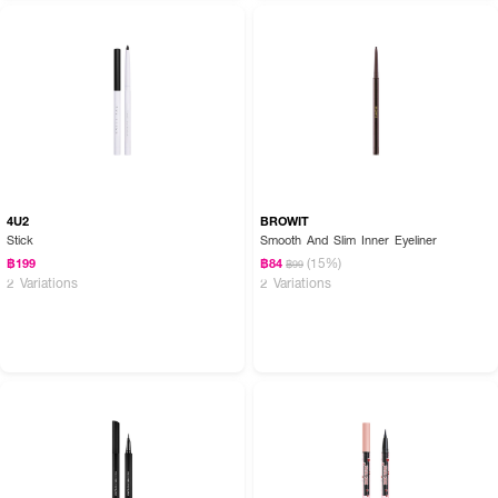
4U2
BROWIT
Stick
Smooth And Slim Inner Eyeliner
(15%)
฿199
฿84
฿99
2 Variations
2 Variations