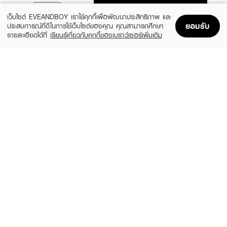
ADD TO BAG
เว็บไซต์ EVEANDBOY เราใช้คุกกี้เพื่อพัฒนาประสิทธิภาพ และ
ยอมรับ
ประสบการณ์ที่ดีในการใช้เว็บไซต์ของคุณ คุณสามารถศึกษา
รายละเอียดได้ที่
เรียนรู้เกี่ยวกับคุกกี้ของเบราว์เซอร์เพิ่มเติม
Home
Home
Promotions
Promotions
Shopping Bag
Shopping Bag
Account
Account
MEILINDA
SIVANNA
Twist Up Eyeliner Pencil
HF775-Long-Lasting Waterproof Liquid
Eyeliner
(20%)
฿159
฿199
(34%)
฿99
฿149
4 Variations
size 3 G
MISTINE
CANMAKE