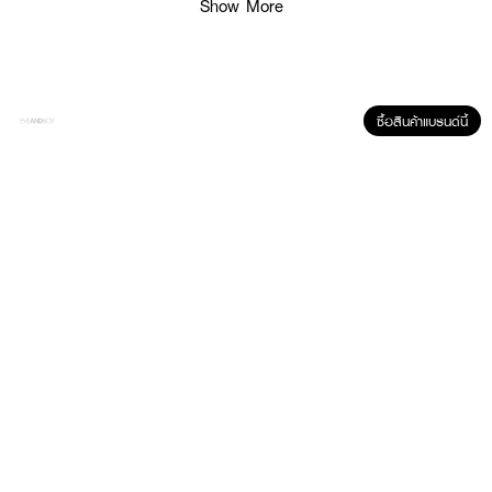
Show More
● ติดทนได้ยาวนานขึ้นเมื่อทำงานคู่กับฟิล์มโพลีเมอร์
● กันน้ำ เหงื่อ ความมันรอบดวงตาได้เป็นอย่างดี ไม่ไหลเยิ้ม
● หมดปัญหาอายไลเนอร์เลือนให้ต้องกรีดเพิ่มระหว่างวัน
● สี Black
ซื้อสินค้าแบรนด์นี้
● ขนาด 4.5 g
How to Use :
ใช้ MISTINE Super Black Fixed Liner สำหรับเขียนตกแต่งขอบตา เพื่อความ
คมชัดโดดเด่น