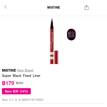
MISTINE
MISTINE
View Brand
Super Black Fixed Liner
฿179
฿209
Save
฿30 (14%)
Size 4.5 G • 8859178718093