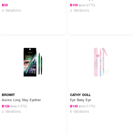
(27%)
฿59
฿159
฿219
4 Variations
2 Variations
BROWIT
CATHY DOLL
Aurora Long Stay Eyeliner
Eye Baby Eye
(15%)
(17%)
฿126
฿149
฿149
฿179
2 Variations
6 Variations