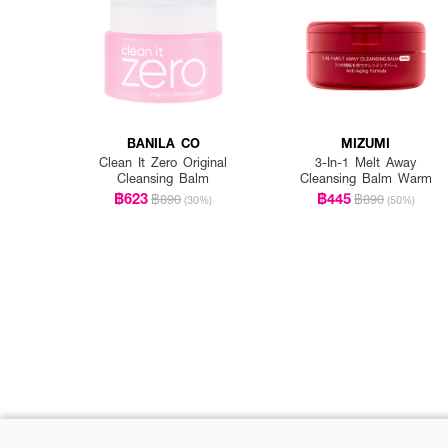
BANILA CO
MIZUMI
Clean It Zero Original
3-In-1 Melt Away
Cleansing Balm
Cleansing Balm Warm
฿623
฿445
฿890
฿890
(30%)
(50%)