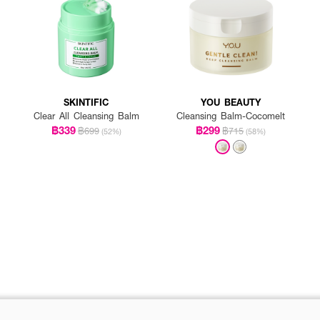
SKINTIFIC
YOU BEAUTY
Clear All Cleansing Balm
Cleansing Balm-Cocomelt
฿339
฿299
฿699
฿715
(52%)
(58%)