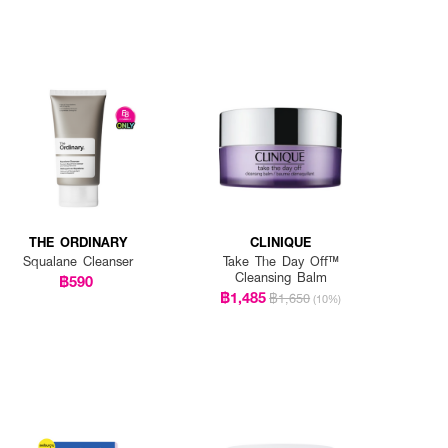
THE ORDINARY
CLINIQUE
Squalane Cleanser
Take The Day Off™
Cleansing Balm
฿590
฿1,485
฿1,650
(10%)