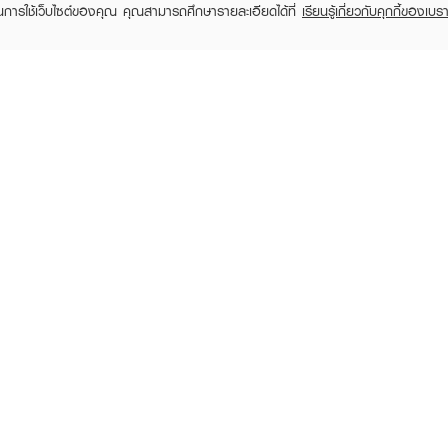
ในการใช้เว็บไซต์ของคุณ คุณสามารถศึกษารายละเอียดได้ที่
เรียนรู้เกี่ยวกับคุกกี้ของเบรา
TOMER CARE
EVEANDBOY MEMBER
 Shopping
Member registration
 store
t us