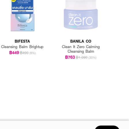
BIFESTA
BANILA CO
Cleansing Balm Brightup
Clean It Zero Calming
Cleansing Balm
฿449
฿490
(8%)
฿763
฿1,090
(30%)