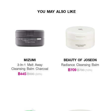
YOU MAY ALSO LIKE
MIZUMI
BEAUTY OF JOSEON
3-In-1 Melt Away
Radiance Cleansing Balm
Cleansing Balm Charcoal
฿709
฿790
(10%)
฿445
฿890
(50%)