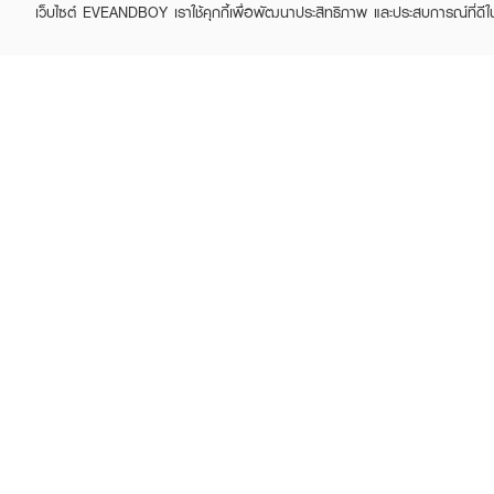
เว็บไซต์ EVEANDBOY เราใช้คุกกี้เพื่อพัฒนาประสิทธิภาพ และประสบการณ์ที่ดี
ABOUT EVEANDBOY
CUS
Brand story
Online
Privacy Policy
Find a
Terms and Conditions
Contac
Sell on EVEANDBOY
Whistleblowing