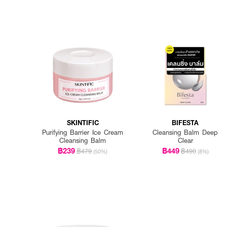
SKINTIFIC
BIFESTA
Purifying Barrier Ice Cream
Cleansing Balm Deep
Cleansing Balm
Clear
฿239
฿449
฿479
฿490
(50%)
(8%)