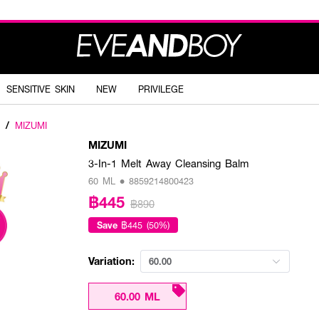
SENSITIVE SKIN
NEW
PRIVILEGE
/
MIZUMI
MIZUMI
3-In-1 Melt Away Cleansing Balm
60 ML • 8859214800423
฿445
฿890
Save
฿445 (50%)
Variation:
60.00
60.00 ML