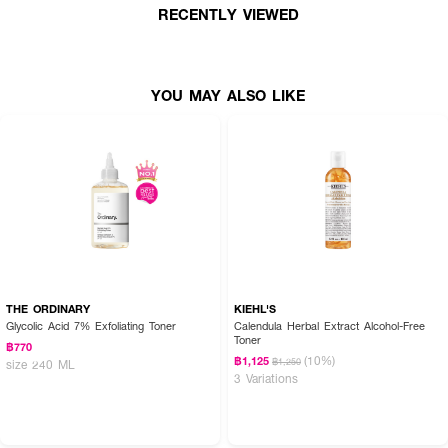
RECENTLY VIEWED
YOU MAY ALSO LIKE
THE ORDINARY
KIEHL'S
Glycolic Acid 7% Exfoliating Toner
Calendula Herbal Extract Alcohol-Free
Toner
฿770
(10%)
฿1,125
฿1,250
size 240 ML
3 Variations