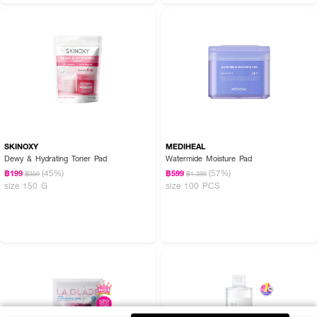
SKINOXY
MEDIHEAL
Dewy & Hydrating Toner Pad
Watermide Moisture Pad
(45%)
(57%)
฿199
฿599
฿359
฿1,399
size 150 G
size 100 PCS