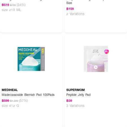
Size
(34%)
฿519
฿790
฿159
size 210 ML
2 Variations
MEDIHEAL
SUPERMOM
Madecassoside Blemish Pad 100Pads
Peptide Jelly Pad
(57%)
฿599
฿39
฿1,399
size 412 G
3 Variations