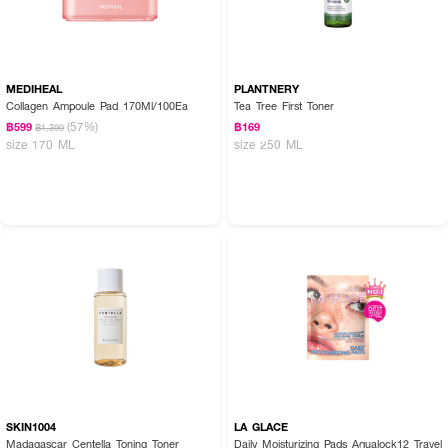
MEDIHEAL
PLANTNERY
Collagen Ampoule Pad 170Ml/100Ea
Tea Tree First Toner
(57%)
฿599
฿169
฿1,399
size 170 ML
size 250 ML
SKIN1004
LA GLACE
Madagascar Centella Toning Toner
Daily Moisturizing Pads Aqualock12 Travel