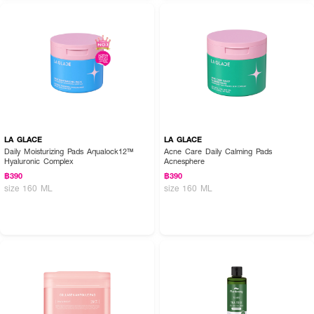
LA GLACE
LA GLACE
Daily Moisturizing Pads Aqualock12™
Acne Care Daily Calming Pads
Hyaluronic Complex
Acnesphere
฿390
฿390
size 160 ML
size 160 ML