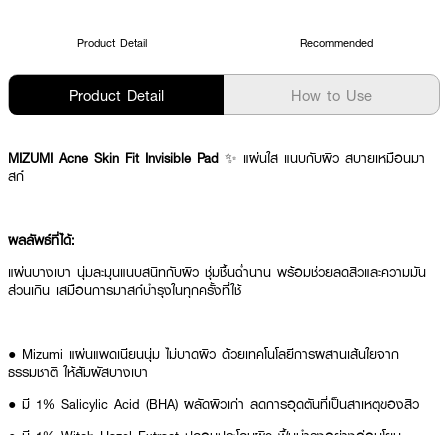
Product Detail
Recommended
Product Detail
How to Use
MIZUMI Acne Skin Fit Invisible Pad
✨ แผ่นใส แนบกับผิว สบายเหมือนมา
สก์
ผลลัพธ์ที่ได้:
แผ่นบางเบา นุ่มละมุนแนบสนิทกับผิว ชุ่มชื้นฉ่ำนาน พร้อมช่วยลดสิวและความมัน
ส่วนเกิน เสมือนการมาสก์บำรุงในทุกครั้งที่ใช้
● Mizumi แผ่นแพดเนียนนุ่ม ไม่บาดผิว ด้วยเทคโนโลยีการผสานเส้นใยจาก
ธรรมชาติ ให้สัมผัสบางเบา
● มี 1% Salicylic Acid (BHA) ผลัดผิวเก่า ลดการอุดตันที่เป็นสาเหตุของสิว
● มี 1% Witch Hazel Extract ปลอบประโลมผิว ฟื้นบำรุงอย่างอ่อนโยน