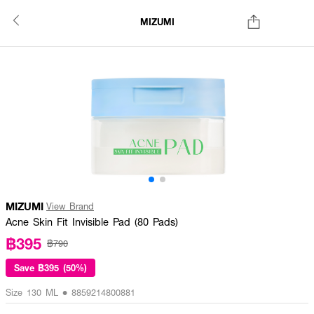
MIZUMI
MIZUMI
View Brand
Acne Skin Fit Invisible Pad (80 Pads)
฿395
฿790
Save
฿395 (50%)
Size 130 ML • 8859214800881