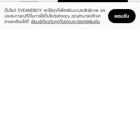
ADD TO BAG
เว็บไซต์ EVEANDBOY เราใช้คุกกี้เพื่อพัฒนาประสิทธิภาพ และ
ยอมรับ
ประสบการณ์ที่ดีในการใช้เว็บไซต์ของคุณ คุณสามารถศึกษา
รายละเอียดได้ที่
เรียนรู้เกี่ยวกับคุกกี้ของเบราว์เซอร์เพิ่มเติม
Home
Home
Promotions
Promotions
Shopping Bag
Shopping Bag
Account
Account
LA GLACE
ROUND LAB
Daily Moisturizing Pads Aqualock12™
1025 Dokdo Toner
Hyaluronic Complex Refill Size
(40%)
฿389
฿650
฿359
size 200 ML
size 181 G
INGU
SOME BY MI