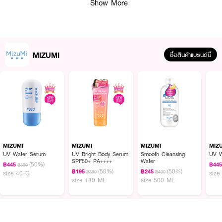
Show More
MIZUMI
ซื้อสินค้าแบรนด์นี้
ผลลัพธ์ที่ได้ :
MIZUMI AHA BHA Acne Serum
เซรัมลดสิว เผยผิวดูเนียนเรียบ ผิวสว่าง ดุจ
เปิดไฟให้ผิว ลดรอยแดง รอยดำจากสิว ฟื้นบำรุงผิวจากการอักเสบของสิว อ่อน
โยน สำหรับผิวเป็นสิวโดยเฉพาะ ปราศจากแอลฯ น้ำหอม น้ำมัน พาราเบน และสี
MIZUMI
MIZUMI
MIZUMI
MIZ
· สลายสิวเสี้ยน และลดอาการอักเสบของผิว
UV Water Serum
UV Bright Body Serum
Smooth Cleansing
UV W
SPF50+ PA++++
Water
(50%)
฿445
฿44
฿890
· Aloe Vera Extract ปลอบประโลมผิว
(50%)
(50%)
฿195
฿245
฿390
฿490
size 40 G
size
size 180 ML
size 500 ML
· ลดรอยแดง รอยดำจากสิว ฟื้นบำรุงผิวจากการอักเสบของสิว
· ลดสิว ผิวดูกระจ่างใสขึ้นภายใน 7 วัน** ใช้ต่อเนื่อง 14 วัน เห็นผลชัดเจนยิ่งขึ้น
· สีผิวสม่ำเสมอ กระจ่างเนียนใส