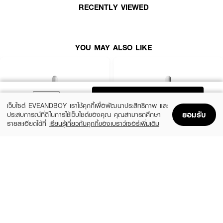
RECENTLY VIEWED
· รูขุมขนดูกระชับ เรียบเนียน เมื่อใช้ต่อเนื่อง โอกาสเกิดสิวลดลงน้อยลง
YOU MAY ALSO LIKE
ADD TO BAG
เว็บไซต์ EVEANDBOY เราใช้คุกกี้เพื่อพัฒนาประสิทธิภาพ และ
ยอมรับ
ประสบการณ์ที่ดีในการใช้เว็บไซต์ของคุณ คุณสามารถศึกษา
รายละเอียดได้ที่
เรียนรู้เกี่ยวกับคุกกี้ของเบราว์เซอร์เพิ่มเติม
Home
Home
Promotions
Promotions
Shopping Bag
Shopping Bag
Account
Account
LA ROCHE POSAY
THE ORDINARY
Effaclar Serum
Niacinamide 10% + Zinc 1%
฿1,390
฿370
size 30 ML
2 Variations