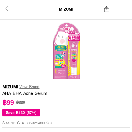
MIZUMI
MIZUMI
View Brand
AHA BHA Acne Serum
฿99
฿229
Save
฿130 (57%)
Size 13 G • 8859214800287