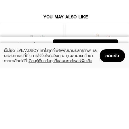
YOU MAY ALSO LIKE
ADD TO BAG
เว็บไซต์ EVEANDBOY เราใช้คุกกี้เพื่อพัฒนาประสิทธิภาพ และ
ยอมรับ
ประสบการณ์ที่ดีในการใช้เว็บไซต์ของคุณ คุณสามารถศึกษา
รายละเอียดได้ที่
เรียนรู้เกี่ยวกับคุกกี้ของเบราว์เซอร์เพิ่มเติม
Home
Home
Promotions
Promotions
Shopping Bag
Shopping Bag
Account
Account
SKIN1004
ESTEE LAUDER
Madagascar Centella Ampoule
Advanced Night Repair Synchronized
Multi-Recovery Complex
(42%)
฿459
฿790
(10%)
฿4,590
฿5,100
2 Variations
size 50 ML