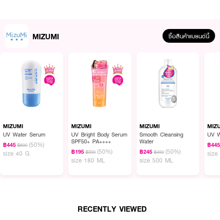
● เผยผิวดูเนียนเรียบ กระจ่างใส
● ขนาด 6 g.
MIZUMI
ซื้อสินค้าแบรนด์นี้
How to Use :
ใช้ MIZUMI AHA BHA Acne Serum แต้มลงบนใบหน้า หรือบริเวณที่มีสิว
MIZUMI
MIZUMI
MIZUMI
MIZ
UV Water Serum
UV Bright Body Serum
Smooth Cleansing
UV W
SPF50+ PA++++
Water
(50%)
฿445
฿44
฿890
(50%)
(50%)
฿195
฿245
฿390
฿490
size 40 G
size
size 180 ML
size 500 ML
RECENTLY VIEWED