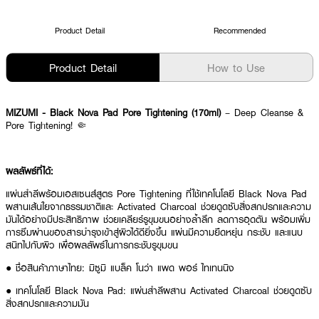
Product Detail
Recommended
Product Detail
How to Use
MIZUMI - Black Nova Pad Pore Tightening (170ml)
– Deep Cleanse &
Pore Tightening! 🤏
ผลลัพธ์ที่ได้:
แผ่นสำลีพร้อมเอสเซนส์สูตร Pore Tightening ที่ใช้เทคโนโลยี Black Nova Pad
ผสานเส้นใยจากธรรมชาติและ Activated Charcoal ช่วยดูดซับสิ่งสกปรกและความ
มันได้อย่างมีประสิทธิภาพ ช่วยเคลียร์รูขุมขนอย่างล้ำลึก ลดการอุดตัน พร้อมเพิ่ม
การซึมผ่านของสารบำรุงเข้าสู่ผิวได้ดียิ่งขึ้น แผ่นมีความยืดหยุ่น กระชับ และแนบ
สนิทไปกับผิว เพื่อผลลัพธ์ในการกระชับรูขุมขน
● ชื่อสินค้าภาษาไทย: มิซูมิ แบล็ค โนว่า แพด พอร์ ไทเทนนิง
● เทคโนโลยี Black Nova Pad: แผ่นสำลีผสาน Activated Charcoal ช่วยดูดซับ
สิ่งสกปรกและความมัน