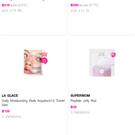
(34%)
(57%)
฿519
฿599
฿790
฿1,399
size 210 ML
size 412 G
LA GLACE
SUPERMOM
Daily Moisturizing Pads Aqualock12 Travel
Peptide Jelly Pad
Size
฿39
฿159
3 Variations
2 Variations