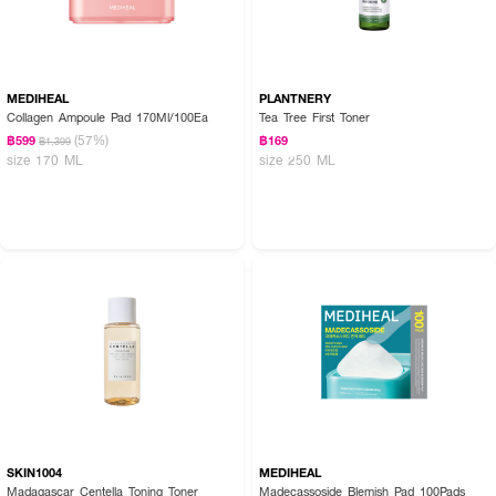
MEDIHEAL
PLANTNERY
Collagen Ampoule Pad 170Ml/100Ea
Tea Tree First Toner
(57%)
฿599
฿169
฿1,399
size 170 ML
size 250 ML
SKIN1004
MEDIHEAL
Madagascar Centella Toning Toner
Madecassoside Blemish Pad 100Pads