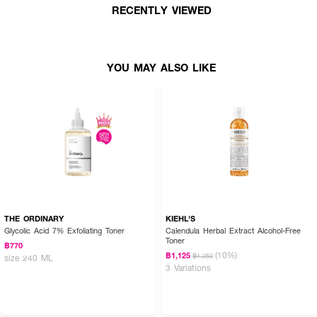
RECENTLY VIEWED
YOU MAY ALSO LIKE
THE ORDINARY
KIEHL'S
Glycolic Acid 7% Exfoliating Toner
Calendula Herbal Extract Alcohol-Free
Toner
฿770
(10%)
฿1,125
฿1,250
size 240 ML
3 Variations