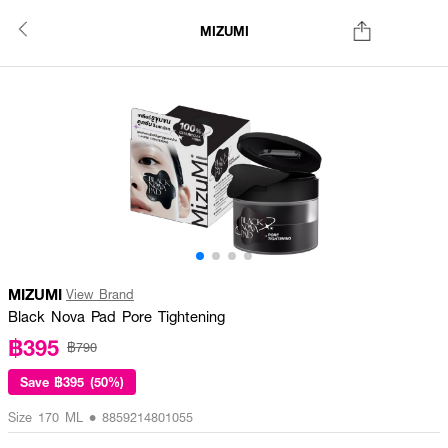
MIZUMI
MIZUMI
View Brand
Black Nova Pad Pore Tightening
฿395
฿790
Save
฿395 (50%)
Size 170 ML • 8859214801055