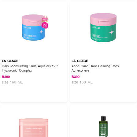
LA GLACE
LA GLACE
Daily Moisturizing Pads Aqualock12™
Acne Care Daily Calming Pads
Hyaluronic Complex
Acnesphere
฿390
฿390
size 160 ML
size 160 ML