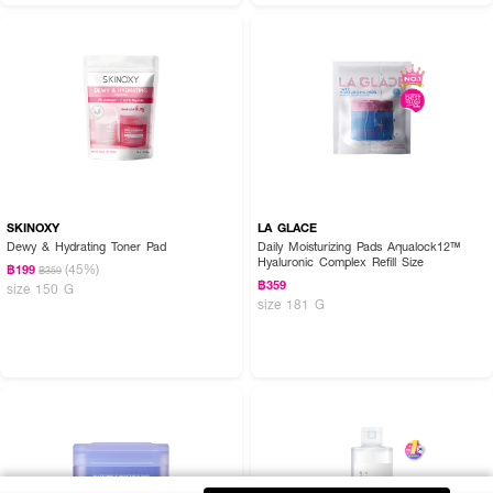
SKINOXY
LA GLACE
Dewy & Hydrating Toner Pad
Daily Moisturizing Pads Aqualock12™
Hyaluronic Complex Refill Size
(45%)
฿199
฿359
฿359
size 150 G
size 181 G