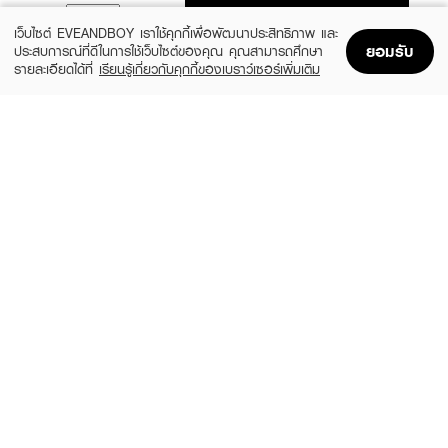
ADD TO BAG
เว็บไซต์ EVEANDBOY เราใช้คุกกี้เพื่อพัฒนาประสิทธิภาพ และ
ยอมรับ
ประสบการณ์ที่ดีในการใช้เว็บไซต์ของคุณ คุณสามารถศึกษา
รายละเอียดได้ที่
เรียนรู้เกี่ยวกับคุกกี้ของเบราว์เซอร์เพิ่มเติม
Home
Home
Promotions
Promotions
Shopping Bag
Shopping Bag
Account
Account
MEDIHEAL
ROUND LAB
Watermide Moisture Pad
1025 Dokdo Toner
(57%)
(40%)
฿599
฿389
฿1,399
฿650
size 100 PCS
size 200 ML
INGU
SOME BY MI