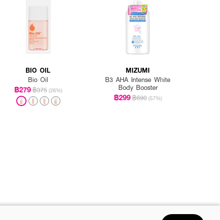
BIO OIL
MIZUMI
Bio Oil
B3 AHA Intense White
Body Booster
฿279
฿375
(26%)
฿299
฿690
(57%)