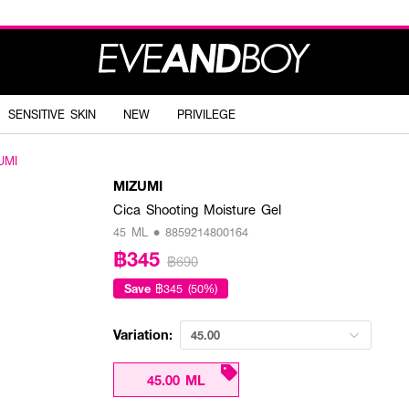
SENSITIVE SKIN
NEW
PRIVILEGE
UMI
MIZUMI
Cica Shooting Moisture Gel
45 ML • 8859214800164
฿345
฿690
Save
฿345 (50%)
Variation:
45.00
45.00 ML