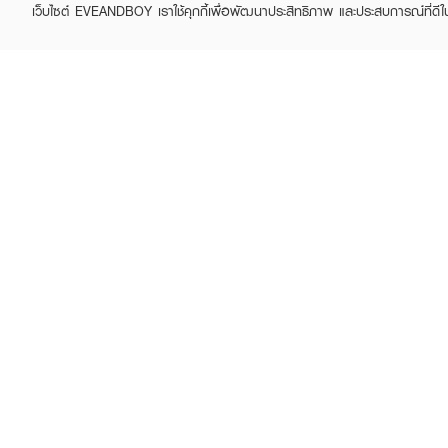
เว็บไซต์ EVEANDBOY เราใช้คุกกี้เพื่อพัฒนาประสิทธิภาพ และประสบการณ์ที่ดี
ABOUT EVEANDBOY
CUS
Brand story
Online
Privacy Policy
Find a
Terms and Conditions
Contac
Sell on EVEANDBOY
Whistleblowing