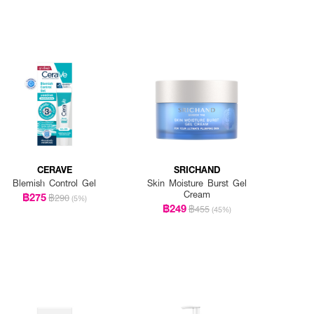
CERAVE
SRICHAND
Blemish Control Gel
Skin Moisture Burst Gel
Cream
฿275
฿290
(5%)
฿249
฿455
(45%)