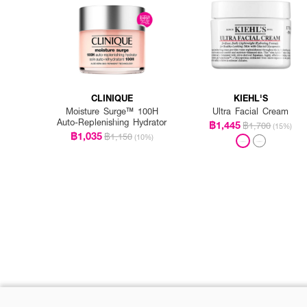
CLINIQUE
KIEHL'S
Moisture Surge™ 100H
Ultra Facial Cream
Auto-Replenishing Hydrator
฿1,445
฿1,700
(15%)
฿1,035
฿1,150
(10%)