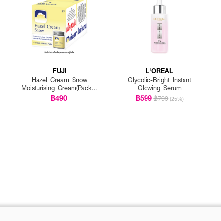
FUJI
L'OREAL
Hazel Cream Snow
Glycolic-Bright Instant
Moisturising Cream(Pack 1
Glowing Serum
Get 1 Free)
฿490
฿599
฿799
(25%)