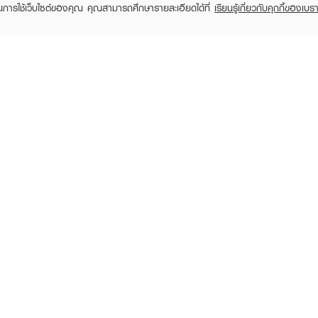
ในการใช้เว็บไซต์ของคุณ คุณสามารถศึกษารายละเอียดได้ที่
เรียนรู้เกี่ยวกับคุกกี้ของเบรา
TOMER CARE
EVEANDBOY MEMBER
 Shopping
Member registration
 store
t us