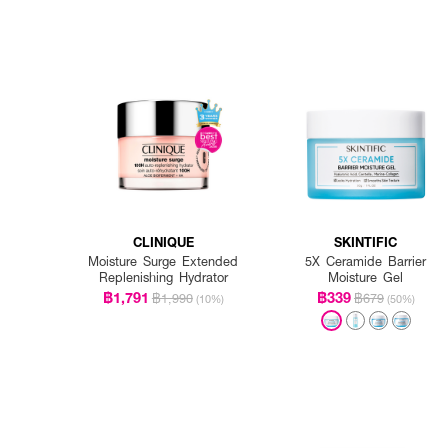
CLINIQUE
SKINTIFIC
Moisture Surge Extended
5X Ceramide Barrier
Replenishing Hydrator
Moisture Gel
฿1,791
฿339
฿1,990
฿679
(10%)
(50%)