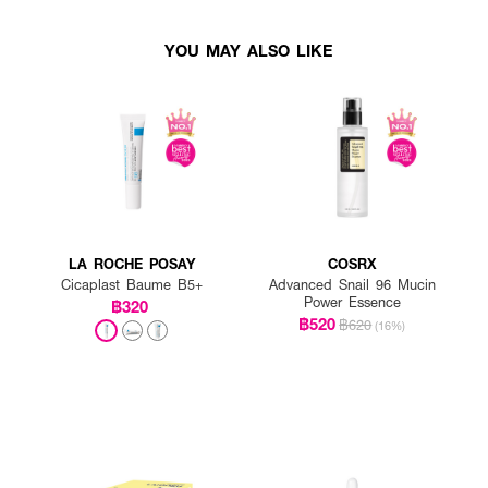
YOU MAY ALSO LIKE
LA ROCHE POSAY
COSRX
Cicaplast Baume B5+
Advanced Snail 96 Mucin
Power Essence
฿320
฿520
฿620
(16%)