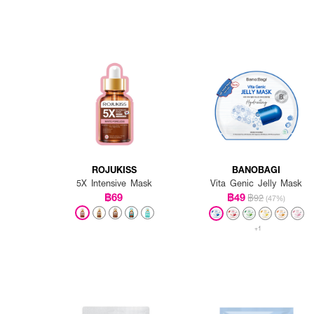
ROJUKISS
BANOBAGI
5X Intensive Mask
Vita Genic Jelly Mask
฿69
฿49
฿92
(47%)
+1