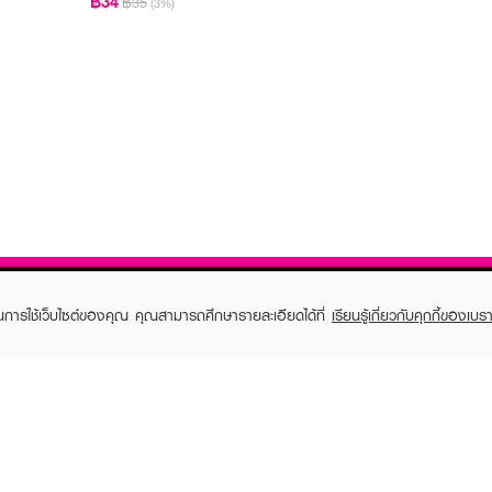
฿34
฿35
(3%)
ในการใช้เว็บไซต์ของคุณ คุณสามารถศึกษารายละเอียดได้ที่
เรียนรู้เกี่ยวกับคุกกี้ของเบรา
TOMER CARE
EVEANDBOY MEMBER
 Shopping
Member registration
 store