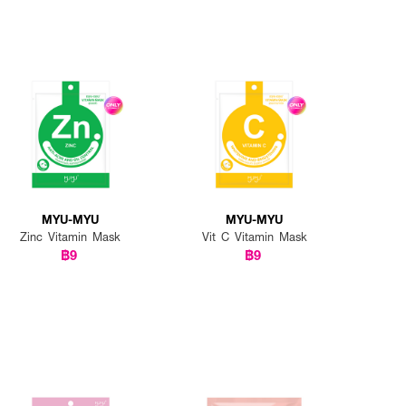
MYU-MYU
MYU-MYU
Zinc Vitamin Mask
Vit C Vitamin Mask
฿9
฿9