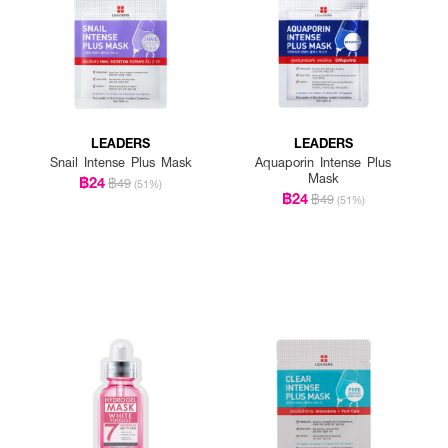
LEADERS
LEADERS
Snail Intense Plus Mask
Aquaporin Intense Plus
Mask
฿24
฿49
(51%)
฿24
฿49
(51%)