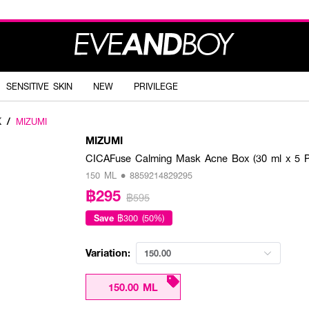
SENSITIVE SKIN
NEW
PRIVILEGE
K
/
MIZUMI
MIZUMI
CICAFuse Calming Mask Acne Box (30 ml x 5 P
150 ML • 8859214829295
฿295
฿595
Save
฿300 (50%)
Variation:
150.00
150.00 ML