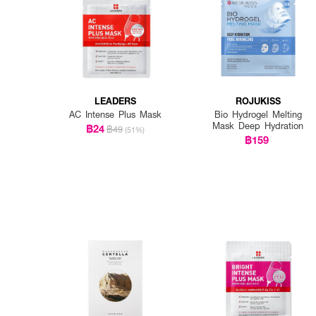
LEADERS
ROJUKISS
AC Intense Plus Mask
Bio Hydrogel Melting
Mask Deep Hydration
฿24
฿49
(51%)
฿159