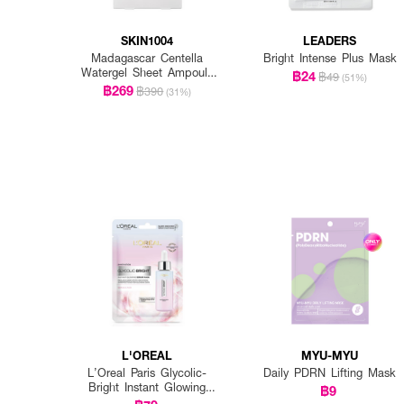
SKIN1004
LEADERS
Madagascar Centella
Bright Intense Plus Mask
Watergel Sheet Ampoule
฿24
฿49
(51%)
Mask (25ml X 5pcs)
฿269
฿390
(31%)
L'OREAL
MYU-MYU
L’Oreal Paris Glycolic-
Daily PDRN Lifting Mask
Bright Instant Glowing
฿9
Serum Mask