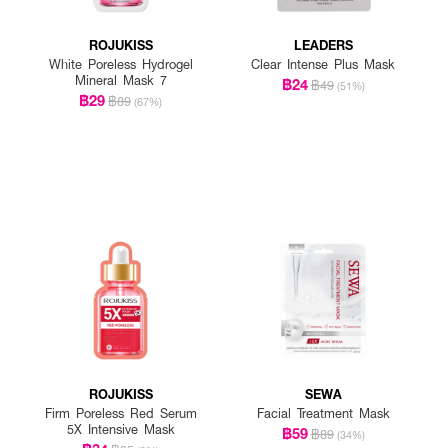
ROJUKISS
LEADERS
White Poreless Hydrogel
Clear Intense Plus Mask
Mineral Mask 7
฿24
฿49
(51%)
฿29
฿89
(67%)
ROJUKISS
SEWA
Firm Poreless Red Serum
Facial Treatment Mask
5X Intensive Mask
฿59
฿89
(34%)