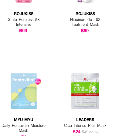
ROJUKISS
ROJUKISS
Gluta Poreless 5X
Niacinamide 10X
Intensive
Treatment Mask
฿69
฿99
MYU-MYU
LEADERS
Daily Pentavitin Moisture
Cica Intense Plus Mask
Mask
฿24
฿49
(51%)