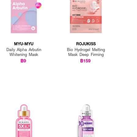
MYU-MYU
ROJUKISS
Daily Alpha Arbutin
Bio Hydrogel Melting
Whitening Mask
Mask Deep Firming
฿9
฿159