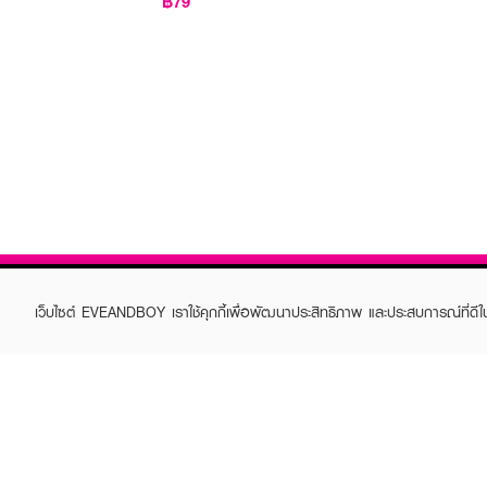
฿79
เว็บไซต์ EVEANDBOY เราใช้คุกกี้เพื่อพัฒนาประสิทธิภาพ และประสบการณ์ที่ดี
ABOUT EVEANDBOY
CUS
Brand story
Online
Privacy Policy
Find a