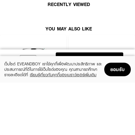
RECENTLY VIEWED
YOU MAY ALSO LIKE
ADD TO BAG
เว็บไซต์ EVEANDBOY เราใช้คุกกี้เพื่อพัฒนาประสิทธิภาพ และ
ยอมรับ
ประสบการณ์ที่ดีในการใช้เว็บไซต์ของคุณ คุณสามารถศึกษา
ผลลัพธ์ที่ได้ :
รายละเอียดได้ที่
เรียนรู้เกี่ยวกับคุกกี้ของเบราว์เซอร์เพิ่มเติม
Home
Home
Promotions
Promotions
Shopping Bag
Shopping Bag
Account
Account
MIZUMI-Dry Rescue Intense Melt-In Cream
มอยเจอร์ไรเซอร์ สูตรเข้มข้น
สำหรับผิวแห้งขาดน้ำ ต้องการบำรุงเป็นพิเศษ ปกป้องผิวจากฝุ่นละอองด้วย
มอยส์เจอไรเซอร์สูตรเข้มข้น จากมิซูมิ มอบความชุ่มชื้นยาวนาน 48 ชั่วโมง เนื้อ
CLINIQUE
SKINTIFIC
สัมผัสนุ่มละมุน ซึมเร็วไม่เหนอะหนะ ผ่านการทดสอบการแพ้ระคายเคือง
Moisture Surge Extended Replenishing
5X Ceramide Barrier Moisture Gel
Hydrator
(50%)
฿339
฿679
(10%)
฿1,791
฿1,990
4 Variations
size 50 ML