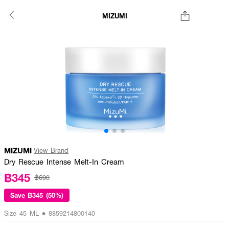
MIZUMI
MIZUMI
View Brand
Dry Rescue Intense Melt-In Cream
฿345
฿690
Save
฿345 (50%)
Size 45 ML • 8859214800140