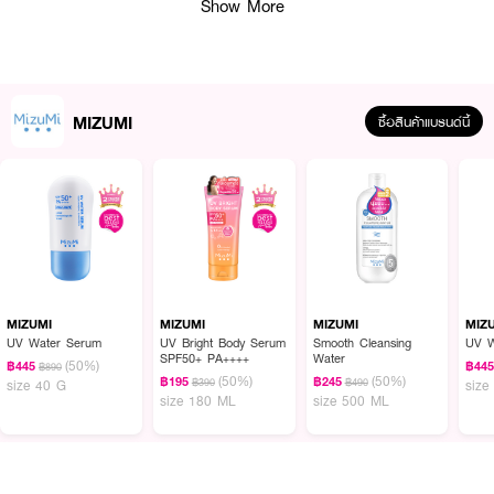
Show More
MIZUMI
ซื้อสินค้าแบรนด์นี้
MIZUMI
MIZUMI
MIZUMI
MIZ
UV Water Serum
UV Bright Body Serum
Smooth Cleansing
UV W
SPF50+ PA++++
Water
(50%)
฿445
฿44
฿890
(50%)
(50%)
฿195
฿245
฿390
฿490
size 40 G
size
size 180 ML
size 500 ML