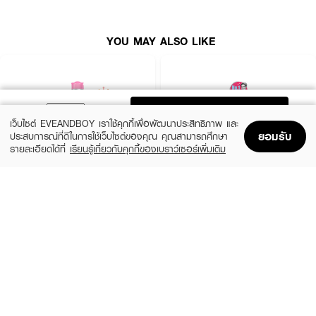
YOU MAY ALSO LIKE
ADD TO BAG
เว็บไซต์ EVEANDBOY เราใช้คุกกี้เพื่อพัฒนาประสิทธิภาพ และ
ยอมรับ
ประสบการณ์ที่ดีในการใช้เว็บไซต์ของคุณ คุณสามารถศึกษา
รายละเอียดได้ที่
เรียนรู้เกี่ยวกับคุกกี้ของเบราว์เซอร์เพิ่มเติม
Home
Home
Promotions
Promotions
Shopping Bag
Shopping Bag
Account
Account
GARNIER
FAITH IN FACE
Skin Naturals Micellar Cleansing Water
Truly Waterly Cleansing Water
(50%)
฿289
฿184
฿369
size 400 ML
size 500 ML