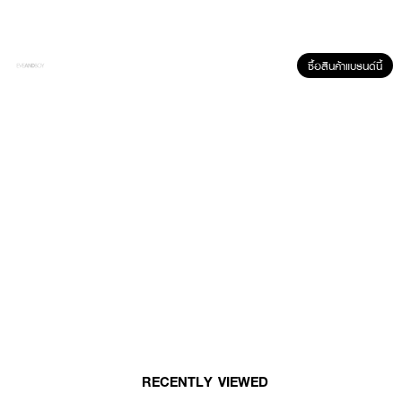
· เติมความชุ่มชื้นให้ผิวดูอิ่มน้ำ
· ช่วยลดปัญหาผิวแห้งและขาดน้ำ
ซื้อสินค้าแบรนด์นี้
· ปลอบประโลมผิวจากความแห้งตึง
· ลดแรงเสียดสีระหว่างผิวกับสำลี
· ช่วยให้ผิวนุ่มลื่นและสบายผิวหลังใช้
· อ่อนโยน ไม่ทำให้ผิวแห้งตึง
· FDA Registration No. : 20-1-6800027191
How to Use :
เทผลิตภัณฑ์ลงบนสำลี เช็ดให้ทั่วใบหน้า รอบปาก และรอบดวงตา จนไม่เหลือคราบ
บนสำลี เพื่อความสะอาดหมดจดของรอบดวงตา ควรใช้ Eye Make Up
Remover โดยเฉพาะ
RECENTLY VIEWED