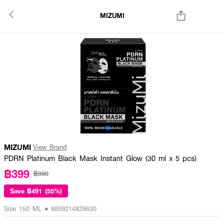
MIZUMI
MIZUMI
View Brand
PDRN Platinum Black Mask Instant Glow (30 ml x 5 pcs)
฿399
฿890
Save
฿491 (55%)
Size 150 ML • 8859214829530