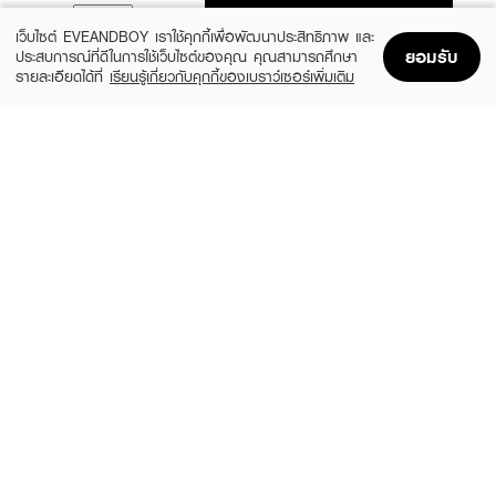
ADD TO BAG
เว็บไซต์ EVEANDBOY เราใช้คุกกี้เพื่อพัฒนาประสิทธิภาพ และ
ยอมรับ
ประสบการณ์ที่ดีในการใช้เว็บไซต์ของคุณ คุณสามารถศึกษา
รายละเอียดได้ที่
เรียนรู้เกี่ยวกับคุกกี้ของเบราว์เซอร์เพิ่มเติม
Home
Home
Promotions
Promotions
Shopping Bag
Shopping Bag
Account
Account
SKIN1004
LEADERS
Madagascar Centella Watergel Sheet
Bright Intense Plus Mask
Ampoule Mask (25ml X 5pcs)
(51%)
฿24
฿49
(31%)
฿269
฿390
size 25 ML
size 125 ML
ROJUKISS
LEADERS