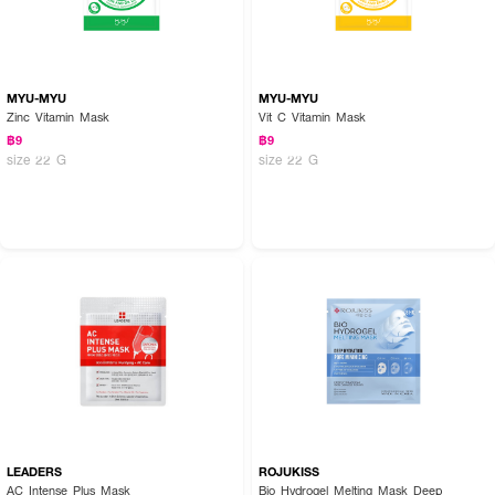
MYU-MYU
MYU-MYU
Zinc Vitamin Mask
Vit C Vitamin Mask
฿9
฿9
size 22 G
size 22 G
LEADERS
ROJUKISS
AC Intense Plus Mask
Bio Hydrogel Melting Mask Deep