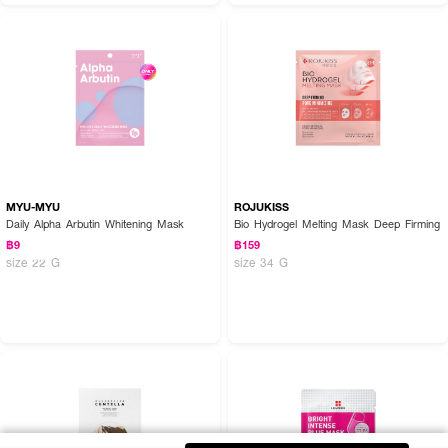
MYU-MYU
ROJUKISS
Daily Alpha Arbutin Whitening Mask
Bio Hydrogel Melting Mask Deep Firming
฿9
฿159
size 22 G
size 34 G