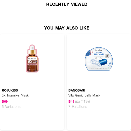
RECENTLY VIEWED
YOU MAY ALSO LIKE
ROJUKISS
BANOBAGI
5X Intensive Mask
Vita Genic Jelly Mask
(47%)
฿69
฿49
฿92
5 Variations
7 Variations