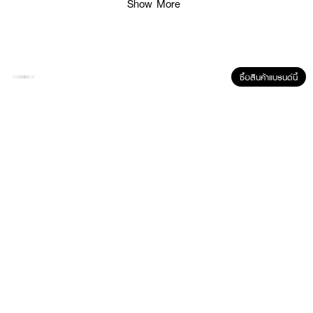
Show More
(Platinum 12 ppm)
● PDRN 10,000 ppm (1%): ฟื้นบำรุงผิว
● ผิวโกลว์สวย เปล่งประกายออร่า
● FDA Registration no. 11-2-6800041934
ซื้อสินค้าแบรนด์นี้
● ปริมาณ - 30 มล. X 5 แผ่น
How To Use:
1. ทาครีมลงบนผิวหน้า
2. วางแผ่นมาส์กบนใบหน้า โดยให้ด้านสีดำหันออก ด้านสีเทาหันเข้าหน้า
3. ทิ้งไว้ 20-40 นาที แล้วดึงออก
4. นวดเบาๆ ให้เซรั่มซึมเข้าสู่ผิว
✨ เติมความโกลว์ให้ผิวสวย ด้วย MIZUMI PDRN Platinum Black Mask! 💖
🌟