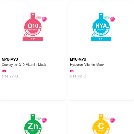
MYU-MYU
MYU-MYU
Coenzyme Q10 Vitamin Mask
Hyaluron Vitamin Mask
฿9
฿9
size 22 G
size 22 G