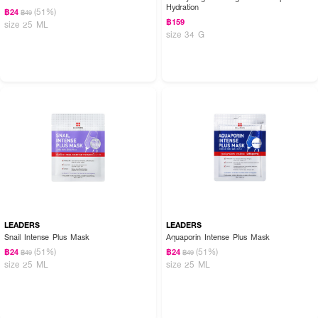
Hydration
(51%)
฿24
฿49
฿159
size 25 ML
size 34 G
LEADERS
LEADERS
Snail Intense Plus Mask
Aquaporin Intense Plus Mask
(51%)
(51%)
฿24
฿24
฿49
฿49
size 25 ML
size 25 ML