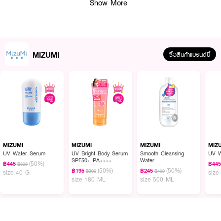
Show More
(Platinum 12 ppm)
● PDRN 10,000 ppm (1%): ฟื้นบำรุงผิว
● ผิวโกลว์สวย เปล่งประกายออร่า
● FDA Registration no. 11-2-6800041934
MIZUMI
ซื้อสินค้าแบรนด์นี้
● ปริมาณ - 1 ชิ้น
How To Use:
1. ทาครีมลงบนผิวหน้า
2. วางแผ่นมาส์กบนใบหน้า โดยให้ด้านสีดำหันออก ด้านสีเทาหันเข้าหน้า
3. ทิ้งไว้ 20-40 นาที แล้วดึงออก
MIZUMI
MIZUMI
MIZUMI
MIZ
UV Water Serum
UV Bright Body Serum
Smooth Cleansing
UV W
SPF50+ PA++++
Water
4. นวดเบาๆ ให้เซรั่มซึมเข้าสู่ผิว
(50%)
฿445
฿44
฿890
(50%)
(50%)
฿195
฿245
฿390
฿490
size 40 G
size
size 180 ML
size 500 ML
✨ เติมความโกลว์ให้ผิวสวย ด้วย MIZUMI PDRN Platinum Black Mask! 💖
🌟