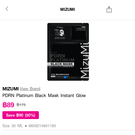
MIZUMI
MIZUMI
View Brand
PDRN Platinum Black Mask Instant Glow
฿89
฿179
Save
฿90 (50%)
Size 30 ML • 8859214801185