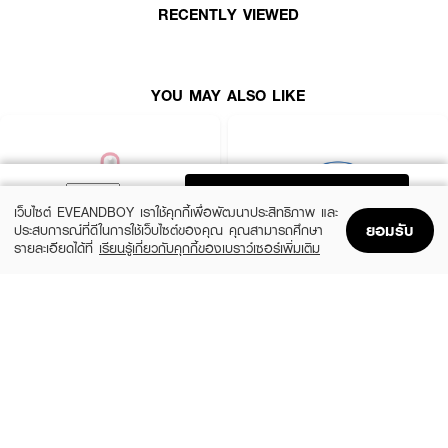
RECENTLY VIEWED
YOU MAY ALSO LIKE
ADD TO BAG
เว็บไซต์ EVEANDBOY เราใช้คุกกี้เพื่อพัฒนาประสิทธิภาพ และ
ยอมรับ
ประสบการณ์ที่ดีในการใช้เว็บไซต์ของคุณ คุณสามารถศึกษา
รายละเอียดได้ที่
เรียนรู้เกี่ยวกับคุกกี้ของเบราว์เซอร์เพิ่มเติม
Home
Home
Promotions
Promotions
Shopping Bag
Shopping Bag
Account
Account
ROJUKISS
BANOBAGI
5X Intensive Mask
Vita Genic Jelly Mask
(47%)
฿69
฿49
฿92
5 Variations
7 Variations