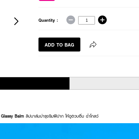
Quantity :
ADD TO BAG
p Glassy Balm
ลิปบาล์มบำรุงริมฝีปาก ให้ดูอวบอิ่ม ฉ่ำโกลว์