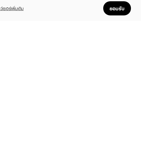
ยอมรับ
ว์เซอร์เพิ่มเติม
MIZUMI
MIZUMI
MIZUMI
oting Moisture
Smooth Cleansing Water
Extra Mild Facial
Gel
Cleanser
฿129
5
฿115
฿690
฿229
(50%)
(50%)