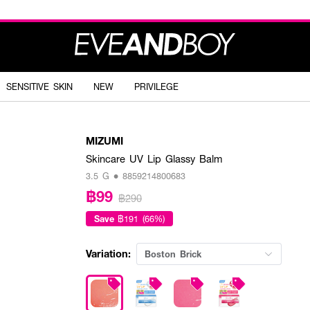
SENSITIVE SKIN
NEW
PRIVILEGE
MIZUMI
Skincare UV Lip Glassy Balm
3.5 G • 8859214800683
฿99
฿290
Save
฿191 (66%)
Variation:
Boston Brick