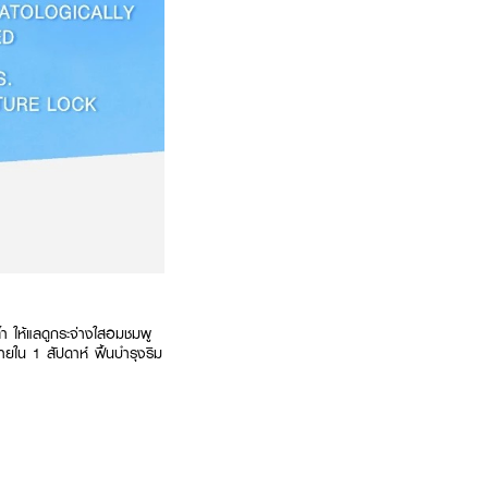
้ำ ให้แลดูกระจ่างใสอมชมพู
ายใน 1 สัปดาห์ ฟื้นบำรุงริม