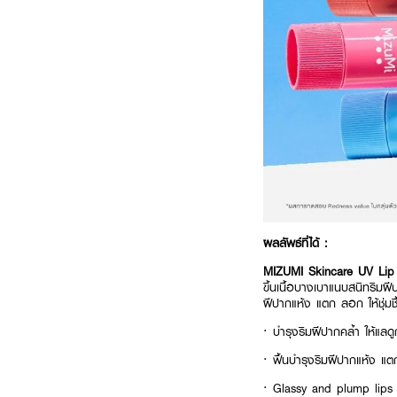
ผลลัพธ์ที่ได้ :
MIZUMI Skincare UV Li
ขึ้นเนื้อบางเบาแนบสนิทริมฝี
ฝีปากแห้ง แตก ลอก ให้ชุ่มช
· บำรุงริมฝีปากคล้ำ ให้แลด
· ฟื้นบำรุงริมฝีปากแห้ง แต
· Glassy and plump lips ร