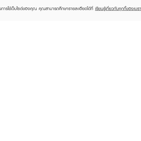
ในการใช้เว็บไซต์ของคุณ คุณสามารถศึกษารายละเอียดได้ที่
เรียนรู้เกี่ยวกับคุกกี้ของเบรา
MIZUMI
MIZUMI
Smooth Cleansing Water
UV Water Defense Pro
Cica Sho
฿245
฿445
฿490
฿890
(50%)
(50%)
฿34
RECENTLY VIEWED