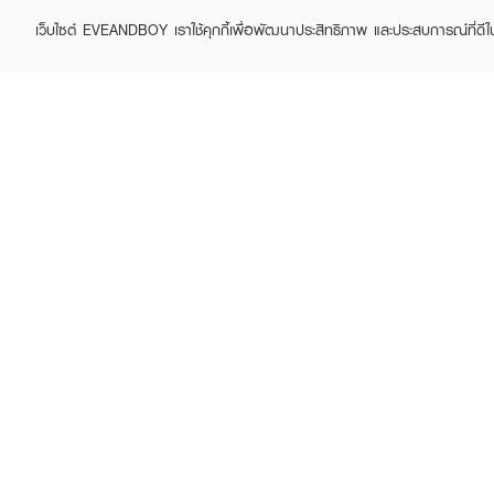
เว็บไซต์ EVEANDBOY เราใช้คุกกี้เพื่อพัฒนาประสิทธิภาพ และประสบการณ์ที่ดี
MIZUMI
MIZUMI
UV Water Serum
UV Bright Body Serum
SPF50+ PA++++
฿445
฿890
(50%)
฿195
฿390
(50%)
How To Use :
ทาบริเวณริมฝีปาก