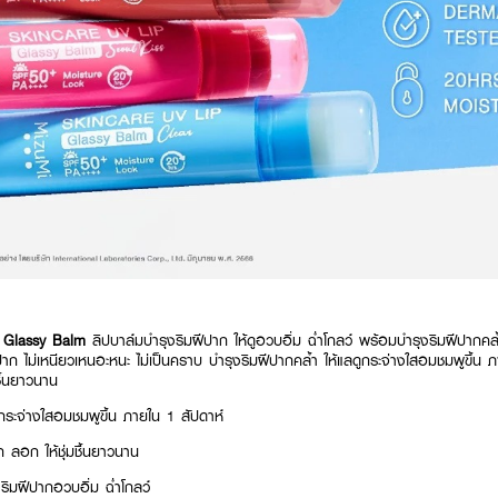
p Glassy Balm
ลิปบาล์มบำรุงริมฝีปาก ให้ดูอวบอิ่ม ฉ่ำโกลว์ พร้อมบำรุงริมฝีปากคล
ปาก ไม่เหนียวเหนอะหนะ ไม่เป็นคราบ บำรุงริมฝีปากคล้ำ ให้แลดูกระจ่างใสอมชมพูขึ้น ภ
ื้นยาวนาน
ูกระจ่างใสอมชมพูขึ้น ภายใน 1 สัปดาห์
ก ลอก ให้ชุ่มชื้นยาวนาน
ิมฝีปากอวบอิ่ม ฉ่ำโกลว์