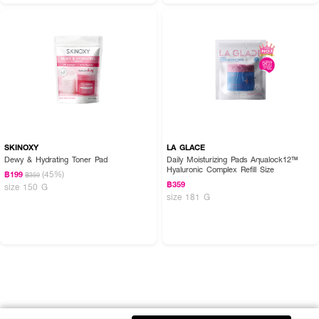
SKINOXY
LA GLACE
Dewy & Hydrating Toner Pad
Daily Moisturizing Pads Aqualock12™
Hyaluronic Complex Refill Size
(45%)
฿199
฿359
฿359
size 150 G
size 181 G