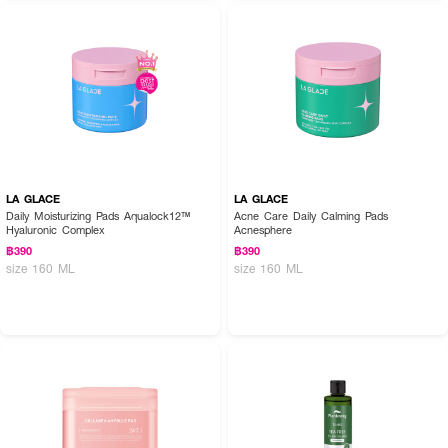
LA GLACE
LA GLACE
Daily Moisturizing Pads Aqualock12™
Acne Care Daily Calming Pads
Hyaluronic Complex
Acnesphere
฿390
฿390
size 160 ML
size 160 ML