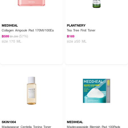
MEDIHEAL
PLANTNERY
Collagen Ampoule Pad 170Ml/100Ea
Tea Tree First Toner
(57%)
฿599
฿169
฿1,399
size 170 ML
size 250 ML
SKIN1004
MEDIHEAL
Madagascar Centella Toning Toner
Madecassoside Blemish Pad 100Pads