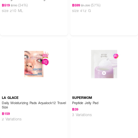
(34%)
(57%)
฿519
฿599
฿790
฿1,399
size 210 ML
size 412 G
LA GLACE
SUPERMOM
Daily Moisturizing Pads Aqualock12 Travel
Peptide Jelly Pad
Size
฿39
฿159
3 Variations
2 Variations