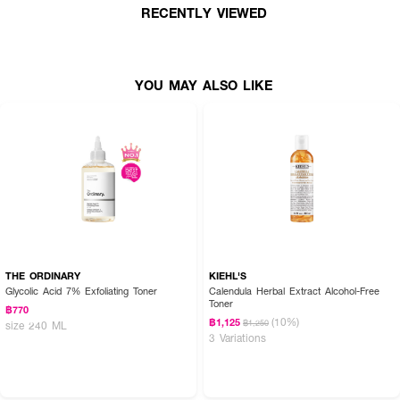
RECENTLY VIEWED
YOU MAY ALSO LIKE
THE ORDINARY
KIEHL'S
Glycolic Acid 7% Exfoliating Toner
Calendula Herbal Extract Alcohol-Free
Toner
฿770
(10%)
฿1,125
฿1,250
size 240 ML
3 Variations