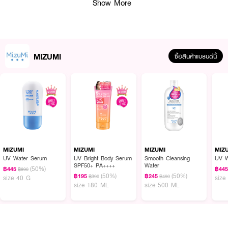
Show More
สุขภาพดี
● มี Korean Cica & Madagascar Cica เข้มข้นด้วย Asiatic Acid,
Asiaticoside และ Madecassoside ช่วยลดการระคายเคือง เสริมเกราะป้องกันผิว
● มี Panthenol (Vitamin B5) เติมความชุ่มชื้น พร้อมฟื้นฟูให้ผิวแข็งแรง
MIZUMI
ซื้อสินค้าแบรนด์นี้
● FDA Registration Number: 11-1-6800019526
● Product Quantity: 130 ml / 80 Pads
How to Use:
● ใช้แผ่น Pad เช็ดผิวเบา ๆ เสมือนโทนเนอร์ประจำวัน
● หรือใช้แปะทิ้งไว้ 10–15 นาที เพื่อบำรุงล้ำลึก
MIZUMI
MIZUMI
MIZUMI
MIZ
UV Water Serum
UV Bright Body Serum
Smooth Cleansing
UV W
SPF50+ PA++++
Water
(50%)
฿445
฿44
฿890
ผิวเย็นขึ้น อิ่มน้ำ สุขภาพดี ด้วย Mizumi Soothing Pad 🌿💧
(50%)
(50%)
฿195
฿245
฿390
฿490
size 40 G
size
size 180 ML
size 500 ML