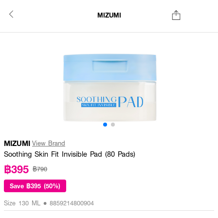
MIZUMI
MIZUMI
View Brand
Soothing Skin Fit Invisible Pad (80 Pads)
฿395
฿790
Save
฿395 (50%)
Size 130 ML • 8859214800904