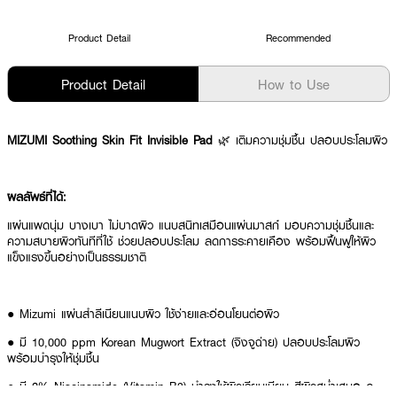
Product Detail
Recommended
Product Detail
How to Use
MIZUMI Soothing Skin Fit Invisible Pad
🌿 เติมความชุ่มชื้น ปลอบประโลมผิว
ผลลัพธ์ที่ได้:
แผ่นแพดนุ่ม บางเบา ไม่บาดผิว แนบสนิทเสมือนแผ่นมาสก์ มอบความชุ่มชื้นและ
ความสบายผิวทันทีที่ใช้ ช่วยปลอบประโลม ลดการระคายเคือง พร้อมฟื้นฟูให้ผิว
แข็งแรงขึ้นอย่างเป็นธรรมชาติ
● Mizumi แผ่นสำลีเนียนแนบผิว ใช้ง่ายและอ่อนโยนต่อผิว
● มี 10,000 ppm Korean Mugwort Extract (จิงจูฉ่าย) ปลอบประโลมผิว
พร้อมบำรุงให้ชุ่มชื้น
● มี 2% Niacinamide (Vitamin B3) บำรุงให้ผิวเรียบเนียน สีผิวสม่ำเสมอ ดู