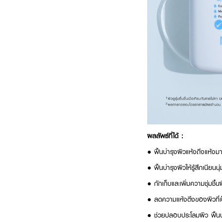
ผลลัพธ์ที่ได้ :
●
ฟื้นบำรุงผิวแห้งถึงแห้งมา
●
ฟื้นบำรุงผิวให้รู้สึกเนีย
●
กักเก็บและเพิ่มความชุ่มชื
●
ลดความแห้งตึงของผิวที่เ
●
ช่วยปลอบประโลมผิว ฟื้นบำร