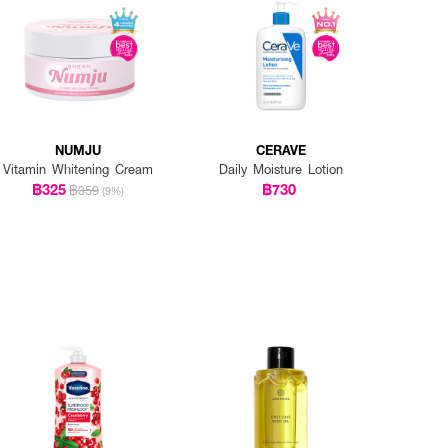
NUMJU
CERAVE
Vitamin Whitening Cream
Daily Moisture Lotion
฿325
฿730
฿359
(9%)