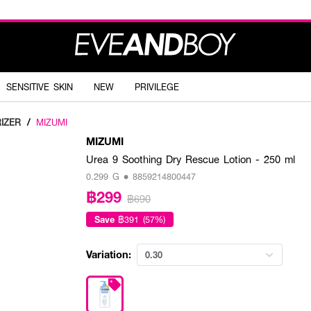
SENSITIVE SKIN
NEW
PRIVILEGE
IZER
/
MIZUMI
MIZUMI
Urea 9 Soothing Dry Rescue Lotion - 250 ml
0.299 G • 8859214800447
฿299
฿690
Save
฿391 (57%)
Variation:
0.30