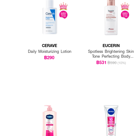
CERAVE
EUCERIN
Daily Moisturizing Lotion
Spotless Brightening Skin
Tone Perfecting Body
฿290
Lotion
฿531
฿590
(10%)