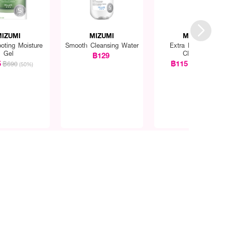
MIZUMI
MIZUMI
MIZUMI
oting Moisture
Smooth Cleansing Water
Extra Mild Facial
Gel
Cleanser
฿129
5
฿115
฿690
฿229
(50%)
(50%)