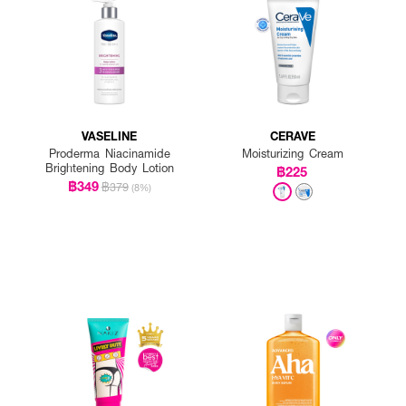
VASELINE
CERAVE
Proderma Niacinamide
Moisturizing Cream
Brightening Body Lotion
฿225
฿349
฿379
(8%)