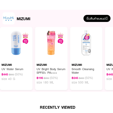
MIZUMI
ซื้อสินค้าแบรนด์นี้
MIZUMI
MIZUMI
MIZUMI
MIZ
UV Water Serum
UV Bright Body Serum
Smooth Cleansing
UV W
SPF50+ PA++++
Water
(50%)
฿445
฿44
฿890
(50%)
(50%)
฿195
฿245
฿390
฿490
size 40 G
size
size 180 ML
size 500 ML
ผลลัพธ์ที่ได้ :
เซรั่มกันเเดดเเละลดสิว เหมาะสำหรับผู้ที่มผิวมันเเละเป็นสิวได้ง่าย เนื้อเบาสบาย
เมคอัพไม่เยิ้ม ลดโอกาสเกิดสิวอุดตัน
RECENTLY VIEWED
● MIZUMI UV Acne Matte Serum