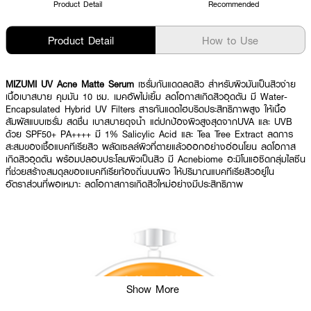
Product Detail
Recommended
Product Detail
How to Use
MIZUMI UV Acne Matte Serum
เซรั่มกันแดดลดสิว สำหรับผิวมันเป็นสิวง่าย
เนื้อเบาสบาย คุมมัน 10 ชม. เมคอัพไม่เยิ้ม ลดโอกาสเกิดสิวอุดตัน มี Water-
Encapsulated Hybrid UV Filters สารกันแดดไฮบริดประสิทธิภาพสูง ให้เนื้อ
สัมผัสแบบเซรั่ม สดชื่น เบาสบายดุจน้ำ แต่ปกป้องผิวสูงสุดจากUVA และ UVB
ด้วย SPF50+ PA++++ มี 1% Salicylic Acid และ Tea Tree Extract ลดการ
สะสมของเชื้อแบคทีเรียสิว ผลัดเซลล์ผิวที่ตายแล้วออกอย่างอ่อนโยน ลดโอกาส
เกิดสิวอุดตัน พร้อมปลอบประโลมผิวเป็นสิว มี Acnebiome อะมิโนแอซิดกลุ่มไลซีน
ที่ช่วยสร้างสมดุลของแบคทีเรียท้องถิ่นบนผิว ให้ปริมาณแบคทีเรียสิวอยู่ใน
อัตราส่วนที่พอเหมาะ ลดโอกาสการเกิดสิวใหม่อย่างมีประสิทธิภาพ
Show More