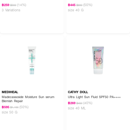
(14%)
(50%)
฿259
฿445
฿300
฿890
3 Variations
size 40 G
MEDIHEAL
CATHY DOLL
Madecassoside Moisture Sun serum
Ultra Light Sun Fluid SPF50 PA++++
Blemish Repair
(40%)
฿269
฿450
(50%)
฿595
฿1,190
size 40 ML
size 50 G