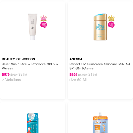
BEAUTY OF JOSEON
ANESSA
Relief Sun : Rice + Probiotics SPF50+
Perfect UV Sunscreen Skincare Milk NA
PA++++
SPF50+ PA++++
(39%)
(21%)
฿579
฿829
฿950
฿1,050
2 Variations
size 60 ML