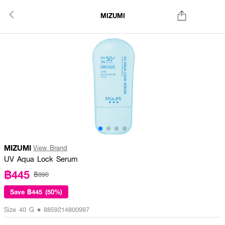
MIZUMI
MIZUMI
View Brand
UV Aqua Lock Serum
฿445
฿890
Save
฿445 (50%)
Size 40 G • 8859214800997