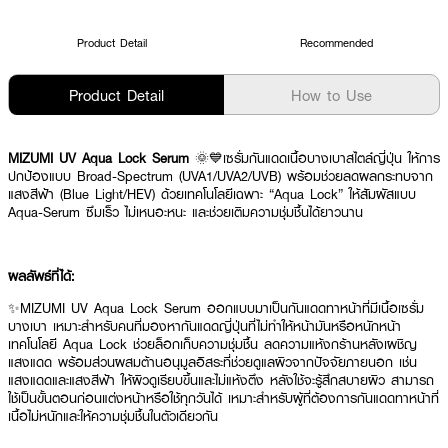
Product Detail
Recommended
Product Detail
How to Use
MIZUMI UV Aqua Lock Serum
🌞💙เซรั่มกันแดดเนื้อบางเบาสไตล์ญี่ปุ่น ให้การ
ปกป้องแบบ Broad-Spectrum (UVA1/UVA2/UVB) พร้อมช่วยลดผลกระทบจาก
แสงสีฟ้า (Blue Light/HEV) ด้วยเทคโนโลยีเฉพาะ “Aqua Lock” ให้สัมผัสแบบ
Aqua-Serum ซึมเร็ว ไม่เหนอะหนะ และช่วยเติมความชุ่มชื้นได้ยาวนาน
ผลลัพธ์ที่ได้:
✨MIZUMI UV Aqua Lock Serum ออกแบบมาเป็นกันแดดทาหน้าที่มีเนื้อเซรั่ม
บางเบา เหมาะสำหรับคนที่มองหากันแดดญี่ปุ่นที่ไม่ทำให้หน้ามันหรือหนักหน้า
เทคโนโลยี Aqua Lock ช่วยล็อกเก็บความชุ่มชื้น ลดความแห้งกร้านหลังเผชิญ
แสงแดด พร้อมส่วนผสมต้านอนุมูลอิสระที่ช่วยดูแลผิวจากปัจจัยภายนอก เช่น
แสงแดดและแสงสีฟ้า ให้ผิวดูเรียบขึ้นและไม่แห้งตึง หลังใช้จะรู้สึกสบายผิว สามารถ
ใช้เป็นขั้นตอนก่อนแต่งหน้าหรือใช้ทุกวันได้ เหมาะสำหรับผู้ที่ต้องการกันแดดทาหน้าที่
เนื้อไม่หนักและให้ความชุ่มชื้นในตัวเดียวกัน