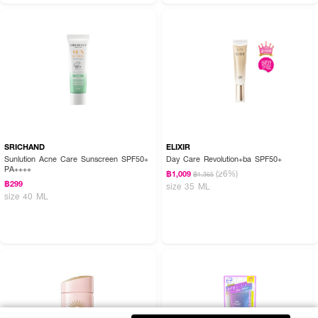
SRICHAND
ELIXIR
Sunlution Acne Care Sunscreen SPF50+
Day Care Revolution+ba SPF50+
PA++++
(26%)
฿1,009
฿1,365
฿299
size 35 ML
size 40 ML