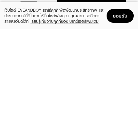
ADD TO BAG
เว็บไซต์ EVEANDBOY เราใช้คุกกี้เพื่อพัฒนาประสิทธิภาพ และ
ยอมรับ
ประสบการณ์ที่ดีในการใช้เว็บไซต์ของคุณ คุณสามารถศึกษา
รายละเอียดได้ที่
เรียนรู้เกี่ยวกับคุกกี้ของเบราว์เซอร์เพิ่มเติม
Home
Home
Promotions
Promotions
Shopping Bag
Shopping Bag
Account
Account
ANESSA
SUNPLAY
Perfect UV Sunscreen Mild Milk NA
Skin Aqua Tone Up UV Essence SPF50+
SPF50+ PA++++
PA++++
(24%)
฿799
฿480
฿1,050
size 60 ML
2 Variations
BANANA BOAT
LA ROCHE POSAY