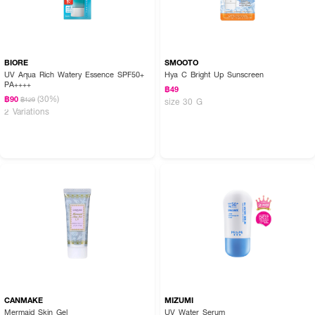
BIORE
SMOOTO
UV Aqua Rich Watery Essence SPF50+
Hya C Bright Up Sunscreen
PA++++
฿49
(30%)
฿90
฿129
size 30 G
2 Variations
CANMAKE
MIZUMI
Mermaid Skin Gel
UV Water Serum