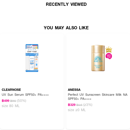
· ลูบและตบเบาๆ ให้ทั่วใบหน้าและลำคอ ก่อนออกแดดประมาณ 15–20 นาที
RECENTLY VIEWED
· หากต้องอยู่กลางแจ้งเป็นเวลานาน ควรทาซ้ำทุก 2–3 ชั่วโมง หรือตามคำแนะนำ
บนฉลากผลิตภัณฑ์
· หลีกเลี่ยงบริเวณรอบดวงตา หากเข้าตาให้ล้างด้วยน้ำสะอาดทันที
YOU MAY ALSO LIKE
CLEARNOSE
ANESSA
UV Sun Serum SPF50+ PA++++
Perfect UV Sunscreen Skincare Milk NA
SPF50+ PA++++
(50%)
฿499
฿990
(23%)
฿329
฿425
size 80 ML
size 20 ML